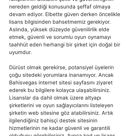
nereden geldiği konusunda şeffaf olmaya
devam ediyor. Elbette güven derken öncelikle
lisans bilgisinden bahsetmemiz gerekiyor.
Aslında, yüksek düzeyde güvenilirlik elde
etmek, güvenli ve sorumlu oyun oynamayı
taahhüt eden herhangi bir şirket için doğal bir
uyumdur.
Dürüst olmak gerekirse, potansiyel üyelerin
çoğu sitedeki yorumlara inanamıyor. Ancak
Bahisvegas internet sitesi sayfasını ziyaret
ederek bu bilgilere kolayca ulaşabilirsiniz.
Lisanslar da dahil olmak üzere altyapı
şirketlerini ve oyun sağlayıcılarını listeleyen
şirketin web sitesine göz atabilirsiniz. Artık
ilgilendiğiniz bahisçi destek sitesinin
hizmetlerinin ne kadar güvenli ve garantili
olduğunu görebilirsiniz. Ayrıca kod ve lisans