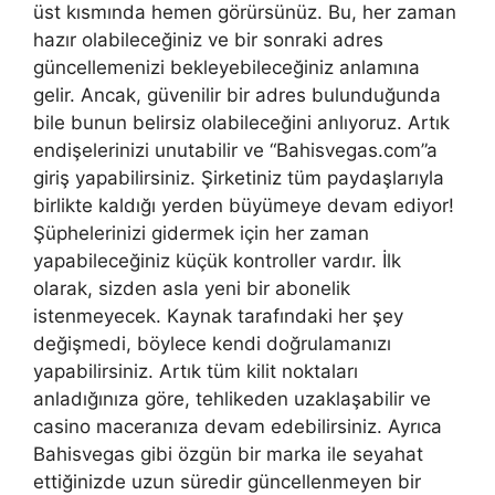
üst kısmında hemen görürsünüz. Bu, her zaman
hazır olabileceğiniz ve bir sonraki adres
güncellemenizi bekleyebileceğiniz anlamına
gelir. Ancak, güvenilir bir adres bulunduğunda
bile bunun belirsiz olabileceğini anlıyoruz. Artık
endişelerinizi unutabilir ve “Bahisvegas.com”a
giriş yapabilirsiniz. Şirketiniz tüm paydaşlarıyla
birlikte kaldığı yerden büyümeye devam ediyor!
Şüphelerinizi gidermek için her zaman
yapabileceğiniz küçük kontroller vardır. İlk
olarak, sizden asla yeni bir abonelik
istenmeyecek. Kaynak tarafındaki her şey
değişmedi, böylece kendi doğrulamanızı
yapabilirsiniz. Artık tüm kilit noktaları
anladığınıza göre, tehlikeden uzaklaşabilir ve
casino maceranıza devam edebilirsiniz. Ayrıca
Bahisvegas gibi özgün bir marka ile seyahat
ettiğinizde uzun süredir güncellenmeyen bir