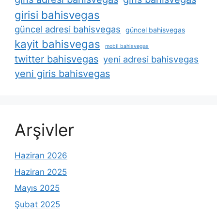
girisi bahisvegas
güncel adresi bahisvegas
güncel bahisvegas
kayit bahisvegas
mobil bahisvegas
twitter bahisvegas
yeni adresi bahisvegas
yeni giris bahisvegas
Arşivler
Haziran 2026
Haziran 2025
Mayıs 2025
Şubat 2025