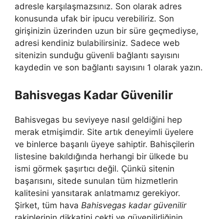
adresle karşılaşmazsınız. Son olarak adres
konusunda ufak bir ipucu verebiliriz. Son
girişinizin üzerinden uzun bir süre geçmediyse,
adresi kendiniz bulabilirsiniz. Sadece web
sitenizin sunduğu güvenli bağlantı sayısını
kaydedin ve son bağlantı sayısını 1 olarak yazın.
Bahisvegas Kadar Güvenilir
Bahisvegas bu seviyeye nasıl geldiğini hep
merak etmişimdir. Site artık deneyimli üyelere
ve binlerce başarılı üyeye sahiptir. Bahisçilerin
listesine bakıldığında herhangi bir ülkede bu
ismi görmek şaşırtıcı değil. Çünkü sitenin
başarısını, sitede sunulan tüm hizmetlerin
kalitesini yansıtarak anlatmamız gerekiyor.
Şirket, tüm hava
Bahisvegas kadar güvenilir
rakiplerinin dikkatini çekti ve güvenilirliğinin