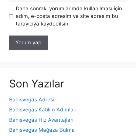
Daha sonraki yorumlarımda kullanılması için
adım, e-posta adresim ve site adresim bu
tarayıcıya kaydedilsin.
Son Yazılar
Bahisvegas Adresi
Bahisvegas Katılım Adımları
Bahisvegas Hız Avantajları
Bahisvegas Mağaza Bulma