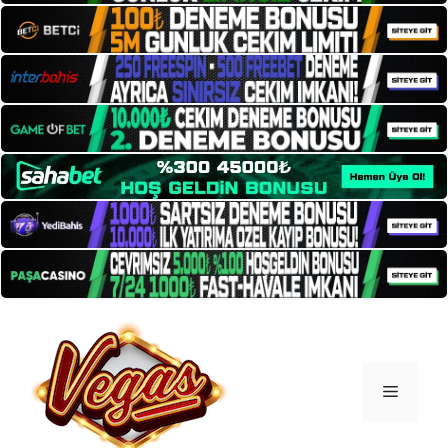
İçeriğe
atla
Menü