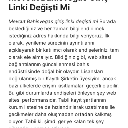
Linki Değişti Mi
Mevcut Bahisvegas giriş linki değişti mi
Burada
beklediğiniz ve her zaman bilgilendirilmek
istediğiniz adres hakkında bilgi veriyoruz. İlk
olarak, yenileme sürecinin ayrıntılarını
açıklayarak bir katılımcı olarak endişelerinizi tam
olarak ele almalıyız. Bildiğiniz gibi, web sitesi
bağlantılarının güncellenmesi bahis
endüstrisinde doğal bir olaydır. Lisansları
doğrulanmış bir Kayıtlı Şirketin üyesiyim, ancak
bazı ülkelerde erişim kısıtlamaları geçerli olabilir.
Bu gibi durumlarda endişeleri önleyen şey web
sitesi performansıdır. Tabii kayıt şartlarının
kurum listesine de hızlandırılarak uzatılması ile
gecikmeler daha oluşmadan ortadan kalkmış
oluyor. Tabii ki, şimdi geriye kalan tek şey