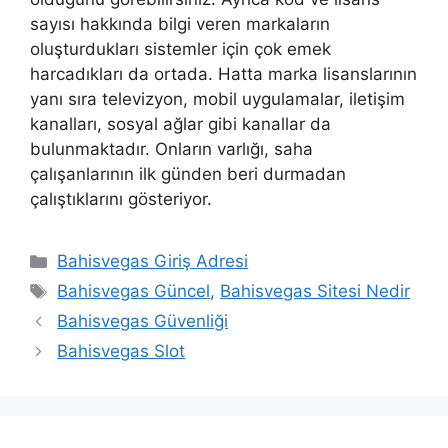
sayısı hakkında bilgi veren markaların
oluşturdukları sistemler için çok emek
harcadıkları da ortada. Hatta marka lisanslarının
yanı sıra televizyon, mobil uygulamalar, iletişim
kanalları, sosyal ağlar gibi kanallar da
bulunmaktadır. Onların varlığı, saha
çalışanlarının ilk günden beri durmadan
çalıştıklarını gösteriyor.
Kategoriler
Bahisvegas Giriş Adresi
Etiketler
Bahisvegas Güncel
,
Bahisvegas Sitesi Nedir
Yazı
Bahisvegas Güvenliği
dolaşımı
Bahisvegas Slot