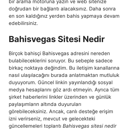
bir arama motoruna yazın ve web sitenize
doğrudan bir bağlantı alacaksınız. Daha sonra
en son kaldığınız yerden bahis yapmaya devam
edebilirsiniz.
Bahisvegas Sitesi Nedir
Birçok bahisçi Bahisvegas adresini nereden
bulabileceklerini soruyor. Bu sebeple sadece
birkaç noktaya değindim. Bu iletişim kanallarına
nasıl ulaşılacağını burada anlatmaktan mutluluk
duyuyorum. Güncel linkin yayınlandığı sosyal
medya hesaplarını göz ardı etmeyin. Ayrıca tüm
şirket haberlerini linkler üzerinden ve günlük
paylaşımların altında duyuruları
görebileceksiniz. Ancak, canlı desteğe erişim
izni verirseniz, mevcut ve gelecekteki
güncellemeleri toplantı
Bahisvegas sitesi nedir