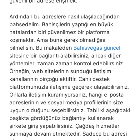
güvenli bir adrese erişmek.
Ardından bu adreslere nasıl ulaşılacağından
bahsedelim. Bahisçilerin yaptığı en büyük
hatalardan biri güvenilmez bir platforma
koşmaktır. Ama buna gerek olmadığını
bilmelisin. Bu makaleden
Bahisvegas güncel
sitesine bir bağlantı alabilirsiniz, ancak diğer
yöntemleri zaman zaman kontrol edebilirsiniz.
Örneğin, web sitelerinin sunduğu iletişim
kanallarının birçoğu aktiftir. Canlı destek
platformumuzla iletişime geçerek ulaşabilirsiniz.
Onlarla iletişim kuramıyorsanız, hangi e-posta
adreslerinin ve sosyal medya profillerinin size
uygun olduğunu seçebilirsiniz. Tabii ki aşağıdaki
başlıkta gördüğünüz bağlantıyı kullanarak
şirkete giriş yapabilirsiniz. Çağdaş hizmetler
sunmaya devam etmektedir. Sadece bu adresi