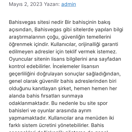
Mayıs 2, 2023
Yazarı:
admin
Bahisvegas sitesi nedir Bir bahisçinin bakış
açısından, Bahisvegas gibi sitelerde yapılan bilgi
araştırmalarının çoğu, güvenliğin temellerini
öğrenmek içindir. Kullanıcılar, orijinalliği garanti
edilmeyen adresler için teklif vermek istemez.
Oyuncular sitenin lisans bilgilerini ana sayfadan
kontrol edebilirler. İncelemeler lisansın
geçerliliğini doğrulayan sonuçlar sağladığından,
genel olarak güvenilir bahis adreslerinden biri
olduğunu kanıtlayan şirket, hemen hemen her
alanda bahis fırsatları sunmaya
odaklanmaktadır. Bu nedenle bu site spor
bahisleri ve oyunlar arasında ayrım
yapmamaktadır. Kullanıcılar ana menüden iki
farklı sistem ücretini yönetebilirler. Bahis