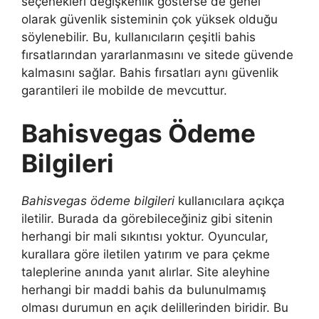
seçenekleri değişkenlik gösterse de genel
olarak güvenlik sisteminin çok yüksek olduğu
söylenebilir. Bu, kullanıcıların çeşitli bahis
fırsatlarından yararlanmasını ve sitede güvende
kalmasını sağlar. Bahis fırsatları aynı güvenlik
garantileri ile mobilde de mevcuttur.
Bahisvegas Ödeme
Bilgileri
Bahisvegas ödeme bilgileri
kullanıcılara açıkça
iletilir. Burada da görebileceğiniz gibi sitenin
herhangi bir mali sıkıntısı yoktur. Oyuncular,
kurallara göre iletilen yatırım ve para çekme
taleplerine anında yanıt alırlar. Site aleyhine
herhangi bir maddi bahis da bulunulmamış
olması durumun en açık delillerinden biridir. Bu