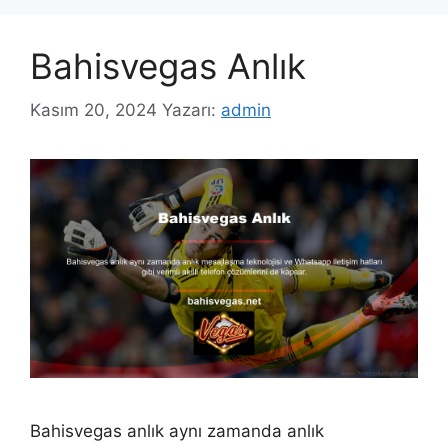
Bahisvegas Anlık
Kasım 20, 2024
Yazarı:
admin
Bahisvegas anlık aynı zamanda anlık