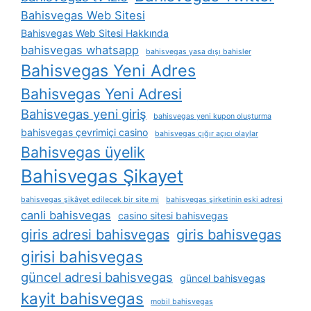
Bahisvegas Web Sitesi
Bahisvegas Web Sitesi Hakkında
bahisvegas whatsapp
bahisvegas yasa dışı bahisler
Bahisvegas Yeni Adres
Bahisvegas Yeni Adresi
Bahisvegas yeni giriş
bahisvegas yeni kupon oluşturma
bahisvegas çevrimiçi casino
bahisvegas çığır açıcı olaylar
Bahisvegas üyelik
Bahisvegas Şikayet
bahisvegas şikâyet edilecek bir site mi
bahisvegas şirketinin eski adresi
canli bahisvegas
casino sitesi bahisvegas
giris adresi bahisvegas
giris bahisvegas
girisi bahisvegas
güncel adresi bahisvegas
güncel bahisvegas
kayit bahisvegas
mobil bahisvegas