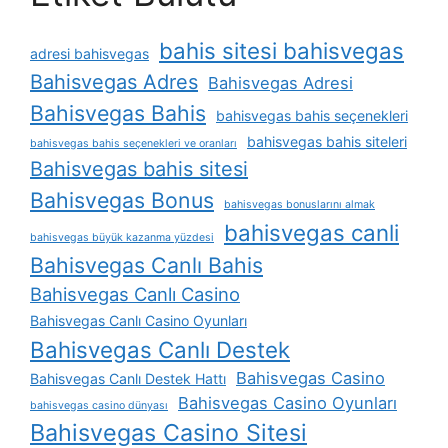
bahis sitesi bahisvegas
adresi bahisvegas
Bahisvegas Adres
Bahisvegas Adresi
Bahisvegas Bahis
bahisvegas bahis seçenekleri
bahisvegas bahis siteleri
bahisvegas bahis seçenekleri ve oranları
Bahisvegas bahis sitesi
Bahisvegas Bonus
bahisvegas bonuslarını almak
bahisvegas canli
bahisvegas büyük kazanma yüzdesi
Bahisvegas Canlı Bahis
Bahisvegas Canlı Casino
Bahisvegas Canlı Casino Oyunları
Bahisvegas Canlı Destek
Bahisvegas Casino
Bahisvegas Canlı Destek Hattı
Bahisvegas Casino Oyunları
bahisvegas casino dünyası
Bahisvegas Casino Sitesi