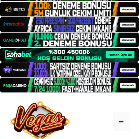
İçeriğe
atla
Menü