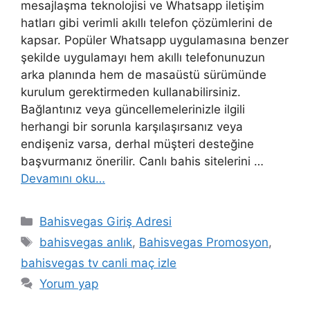
mesajlaşma teknolojisi ve Whatsapp iletişim
hatları gibi verimli akıllı telefon çözümlerini de
kapsar. Popüler Whatsapp uygulamasına benzer
şekilde uygulamayı hem akıllı telefonunuzun
arka planında hem de masaüstü sürümünde
kurulum gerektirmeden kullanabilirsiniz.
Bağlantınız veya güncellemelerinizle ilgili
herhangi bir sorunla karşılaşırsanız veya
endişeniz varsa, derhal müşteri desteğine
başvurmanız önerilir. Canlı bahis sitelerini …
Devamını oku…
Kategoriler
Bahisvegas Giriş Adresi
Etiketler
bahisvegas anlık
,
Bahisvegas Promosyon
,
bahisvegas tv canli maç izle
Yorum yap