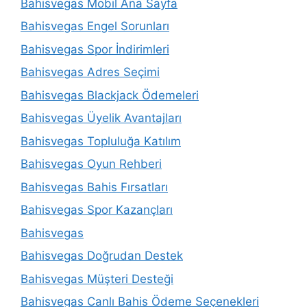
Bahisvegas Mobil Ana Sayfa
Bahisvegas Engel Sorunları
Bahisvegas Spor İndirimleri
Bahisvegas Adres Seçimi
Bahisvegas Blackjack Ödemeleri
Bahisvegas Üyelik Avantajları
Bahisvegas Topluluğa Katılım
Bahisvegas Oyun Rehberi
Bahisvegas Bahis Fırsatları
Bahisvegas Spor Kazançları
Bahisvegas
Bahisvegas Doğrudan Destek
Bahisvegas Müşteri Desteği
Bahisvegas Canlı Bahis Ödeme Seçenekleri