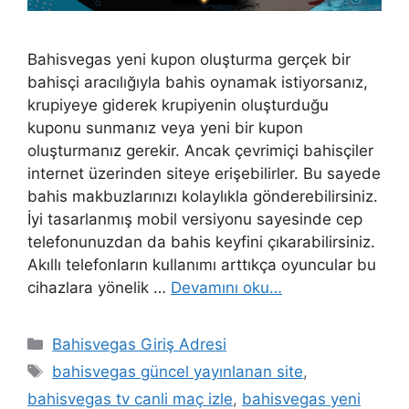
Bahisvegas yeni kupon oluşturma gerçek bir
bahisçi aracılığıyla bahis oynamak istiyorsanız,
krupiyeye giderek krupiyenin oluşturduğu
kuponu sunmanız veya yeni bir kupon
oluşturmanız gerekir. Ancak çevrimiçi bahisçiler
internet üzerinden siteye erişebilirler. Bu sayede
bahis makbuzlarınızı kolaylıkla gönderebilirsiniz.
İyi tasarlanmış mobil versiyonu sayesinde cep
telefonunuzdan da bahis keyfini çıkarabilirsiniz.
Akıllı telefonların kullanımı arttıkça oyuncular bu
cihazlara yönelik …
Devamını oku…
Kategoriler
Bahisvegas Giriş Adresi
Etiketler
bahisvegas güncel yayınlanan site
,
bahisvegas tv canli maç izle
,
bahisvegas yeni