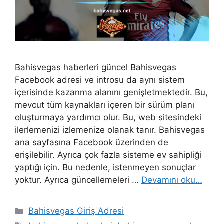
Bahisvegas haberleri güncel Bahisvegas
Facebook adresi ve introsu da aynı sistem
içerisinde kazanma alanını genişletmektedir. Bu,
mevcut tüm kaynakları içeren bir sürüm planı
oluşturmaya yardımcı olur. Bu, web sitesindeki
ilerlemenizi izlemenize olanak tanır. Bahisvegas
ana sayfasına Facebook üzerinden de
erişilebilir. Ayrıca çok fazla sisteme ev sahipliği
yaptığı için. Bu nedenle, istenmeyen sonuçlar
yoktur. Ayrıca güncellemeleri …
Devamını oku…
Kategoriler
Bahisvegas Giriş Adresi