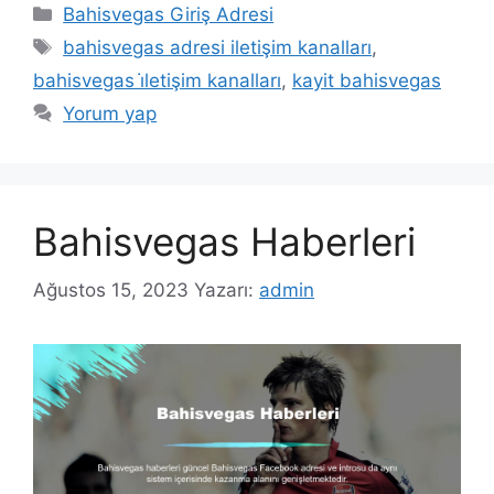
Kategoriler
Bahisvegas Giriş Adresi
Etiketler
bahisvegas adresi iletişim kanalları
,
bahisvegas i̇letişim kanalları
,
kayit bahisvegas
Yorum yap
Bahisvegas Haberleri
Ağustos 15, 2023
Yazarı:
admin