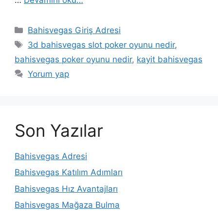
Kategoriler
Bahisvegas Giriş Adresi
Etiketler
3d bahisvegas slot poker oyunu nedir
,
bahisvegas poker oyunu nedir
,
kayit bahisvegas
Yorum yap
Son Yazılar
Bahisvegas Adresi
Bahisvegas Katılım Adımları
Bahisvegas Hız Avantajları
Bahisvegas Mağaza Bulma