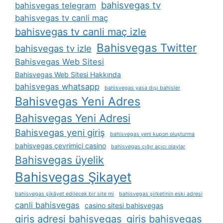
bahisvegas tv
bahisvegas telegram
bahisvegas tv canli maç
bahisvegas tv canli maç izle
Bahisvegas Twitter
bahisvegas tv izle
Bahisvegas Web Sitesi
Bahisvegas Web Sitesi Hakkında
bahisvegas whatsapp
bahisvegas yasa dışı bahisler
Bahisvegas Yeni Adres
Bahisvegas Yeni Adresi
Bahisvegas yeni giriş
bahisvegas yeni kupon oluşturma
bahisvegas çevrimiçi casino
bahisvegas çığır açıcı olaylar
Bahisvegas üyelik
Bahisvegas Şikayet
bahisvegas şikâyet edilecek bir site mi
bahisvegas şirketinin eski adresi
canli bahisvegas
casino sitesi bahisvegas
giris adresi bahisvegas
giris bahisvegas