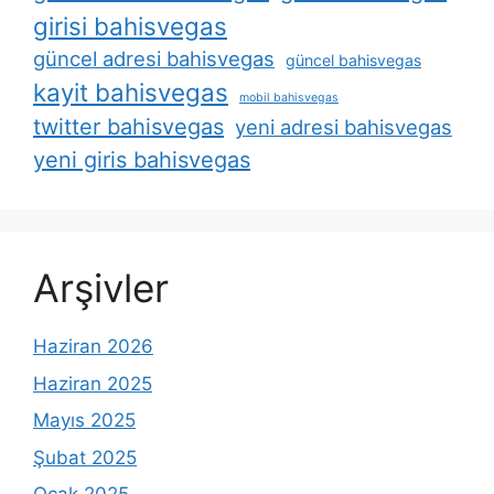
girisi bahisvegas
güncel adresi bahisvegas
güncel bahisvegas
kayit bahisvegas
mobil bahisvegas
twitter bahisvegas
yeni adresi bahisvegas
yeni giris bahisvegas
Arşivler
Haziran 2026
Haziran 2025
Mayıs 2025
Şubat 2025