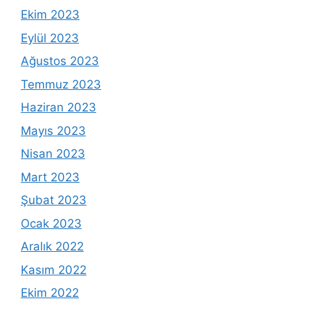
Ekim 2023
Eylül 2023
Ağustos 2023
Temmuz 2023
Haziran 2023
Mayıs 2023
Nisan 2023
Mart 2023
Şubat 2023
Ocak 2023
Aralık 2022
Kasım 2022
Ekim 2022