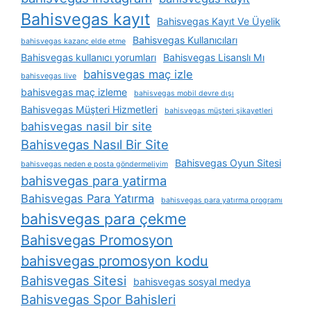
Bahisvegas kayıt
Bahisvegas Kayıt Ve Üyelik
Bahisvegas Kullanıcıları
bahisvegas kazanç elde etme
Bahisvegas kullanıcı yorumları
Bahisvegas Lisanslı Mı
bahisvegas maç izle
bahisvegas live
bahisvegas maç izleme
bahisvegas mobil devre dışı
Bahisvegas Müşteri Hizmetleri
bahisvegas müşteri şikayetleri
bahisvegas nasil bir site
Bahisvegas Nasıl Bir Site
Bahisvegas Oyun Sitesi
bahisvegas neden e posta göndermeliyim
bahisvegas para yatirma
Bahisvegas Para Yatırma
bahisvegas para yatırma programı
bahisvegas para çekme
Bahisvegas Promosyon
bahisvegas promosyon kodu
Bahisvegas Sitesi
bahisvegas sosyal medya
Bahisvegas Spor Bahisleri