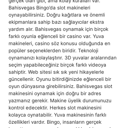
gerçek olan gibi, ama kolay kuralları var.
Bahisvegas Bingo’da slot makineleri
oynayabilirsiniz. Doğru kağıtlara ve önemli
ekipmanlara sahip bazı sağlayıcılar ekstra
yardım alır. Bahisvegas oynamak için birçok
farklı oyunla eğlenceli bir casino var. Yuva
makineleri, casino söz konusu olduğunda en
popüler seçeneklerden biridir. Teknoloji
oynamanızı kolaylaştırır. 3D yuvalar aralarından
seçim yapabileceğiniz birçok farklı videoya
sahiptir. Web sitesi sık sık yeni hikayelerle
güncellenir. Oyunu bitirdiğinizde eğlenceli bir
oyun dünyasına girebilirsiniz. Bahisvegas slot
makinesini oynamak için doğru bir adres
yazmanız gerekir. Makine üyelik durumunuzu
kontrol edecektir. Herkes slot makinesini
kolayca oynatabilir. Yuva makinesinin farklı
özellikleri vardır. Bingo, insanların gerçek