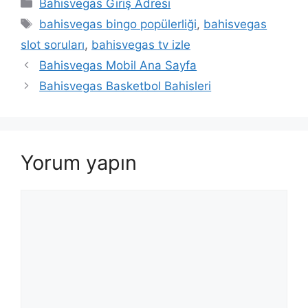
Kategoriler
Bahisvegas Giriş Adresi
Etiketler
bahisvegas bingo popülerliği
,
bahisvegas
slot soruları
,
bahisvegas tv izle
Yazı
Bahisvegas Mobil Ana Sayfa
dolaşımı
Bahisvegas Basketbol Bahisleri
Yorum yapın
Yorum