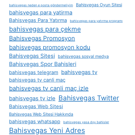
Bahisvegas Oyun Sitesi
bahisvegas neden e posta göndermeliyim
bahisvegas para yatirma
Bahisvegas Para Yatırma
bahisvegas para yatırma programı
bahisvegas para çekme
Bahisvegas Promosyon
bahisvegas promosyon kodu
Bahisvegas Sitesi
bahisvegas sosyal medya
Bahisvegas Spor Bahisleri
bahisvegas tv
bahisvegas telegram
bahisvegas tv canli maç
bahisvegas tv canli maç izle
Bahisvegas Twitter
bahisvegas tv izle
Bahisvegas Web Sitesi
Bahisvegas Web Sitesi Hakkında
bahisvegas whatsapp
bahisvegas yasa dışı bahisler
Bahisvegas Yeni Adres