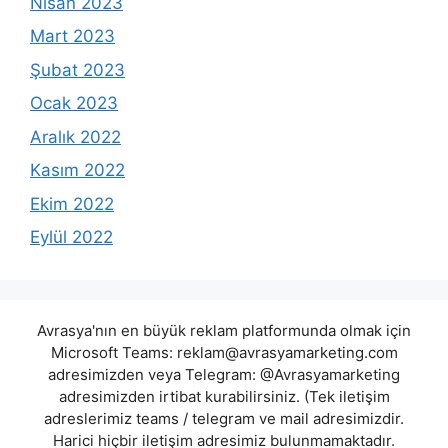
Nisan 2023
Mart 2023
Şubat 2023
Ocak 2023
Aralık 2022
Kasım 2022
Ekim 2022
Eylül 2022
Avrasya'nın en büyük reklam platformunda olmak için
Microsoft Teams:
reklam@avrasyamarketing.com
adresimizden veya Telegram: @Avrasyamarketing
adresimizden irtibat kurabilirsiniz. (Tek iletişim
adreslerimiz teams / telegram ve mail adresimizdir.
Harici hiçbir iletişim adresimiz bulunmamaktadır.