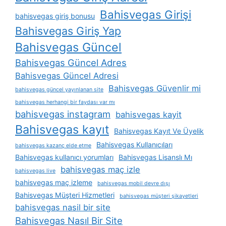
Bahisvegas Girişi
bahisvegas giriş bonusu
Bahisvegas Giriş Yap
Bahisvegas Güncel
Bahisvegas Güncel Adres
Bahisvegas Güncel Adresi
Bahisvegas Güvenlir mi
bahisvegas güncel yayınlanan site
bahisvegas herhangi bir faydası var mı
bahisvegas instagram
bahisvegas kayit
Bahisvegas kayıt
Bahisvegas Kayıt Ve Üyelik
Bahisvegas Kullanıcıları
bahisvegas kazanç elde etme
Bahisvegas kullanıcı yorumları
Bahisvegas Lisanslı Mı
bahisvegas maç izle
bahisvegas live
bahisvegas maç izleme
bahisvegas mobil devre dışı
Bahisvegas Müşteri Hizmetleri
bahisvegas müşteri şikayetleri
bahisvegas nasil bir site
Bahisvegas Nasıl Bir Site