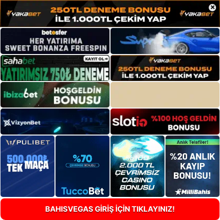
×
BAHISVEGAS GİRİŞ İÇİN TIKLAYINIZ!