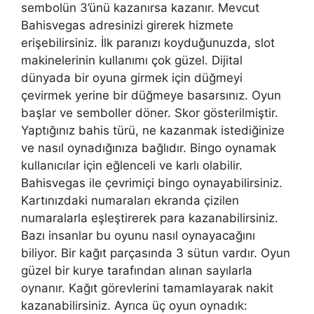
sembolün 3’ünü kazanırsa kazanır. Mevcut
Bahisvegas adresinizi girerek hizmete
erişebilirsiniz. İlk paranızı koyduğunuzda, slot
makinelerinin kullanımı çok güzel. Dijital
dünyada bir oyuna girmek için düğmeyi
çevirmek yerine bir düğmeye basarsınız. Oyun
başlar ve semboller döner. Skor gösterilmiştir.
Yaptığınız bahis türü, ne kazanmak istediğinize
ve nasıl oynadığınıza bağlıdır. Bingo oynamak
kullanıcılar için eğlenceli ve karlı olabilir.
Bahisvegas ile çevrimiçi bingo oynayabilirsiniz.
Kartınızdaki numaraları ekranda çizilen
numaralarla eşleştirerek para kazanabilirsiniz.
Bazı insanlar bu oyunu nasıl oynayacağını
biliyor. Bir kağıt parçasında 3 sütun vardır. Oyun
güzel bir kurye tarafından alınan sayılarla
oynanır. Kağıt görevlerini tamamlayarak nakit
kazanabilirsiniz. Ayrıca üç oyun oynadık: