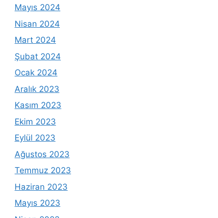
Mayıs 2024
Nisan 2024
Mart 2024
Şubat 2024
Ocak 2024
Aralık 2023
Kasım 2023
Ekim 2023
Eylül 2023
Ağustos 2023
Temmuz 2023
Haziran 2023
Mayıs 2023