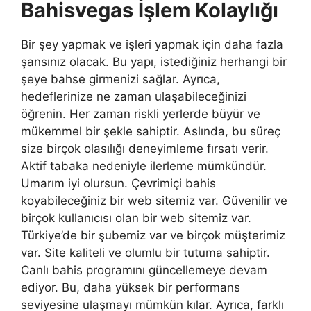
Bahisvegas İşlem Kolaylığı
Bir şey yapmak ve işleri yapmak için daha fazla
şansınız olacak. Bu yapı, istediğiniz herhangi bir
şeye bahse girmenizi sağlar. Ayrıca,
hedeflerinize ne zaman ulaşabileceğinizi
öğrenin. Her zaman riskli yerlerde büyür ve
mükemmel bir şekle sahiptir. Aslında, bu süreç
size birçok olasılığı deneyimleme fırsatı verir.
Aktif tabaka nedeniyle ilerleme mümkündür.
Umarım iyi olursun. Çevrimiçi bahis
koyabileceğiniz bir web sitemiz var. Güvenilir ve
birçok kullanıcısı olan bir web sitemiz var.
Türkiye’de bir şubemiz var ve birçok müşterimiz
var. Site kaliteli ve olumlu bir tutuma sahiptir.
Canlı bahis programını güncellemeye devam
ediyor. Bu, daha yüksek bir performans
seviyesine ulaşmayı mümkün kılar. Ayrıca, farklı