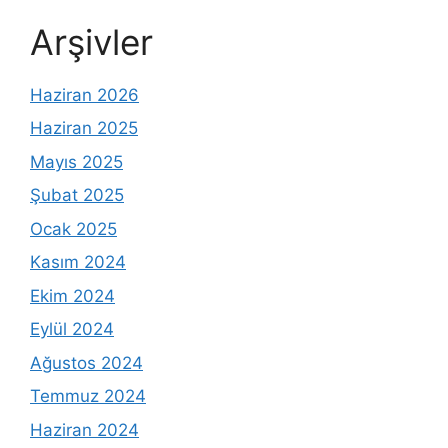
Arşivler
Haziran 2026
Haziran 2025
Mayıs 2025
Şubat 2025
Ocak 2025
Kasım 2024
Ekim 2024
Eylül 2024
Ağustos 2024
Temmuz 2024
Haziran 2024