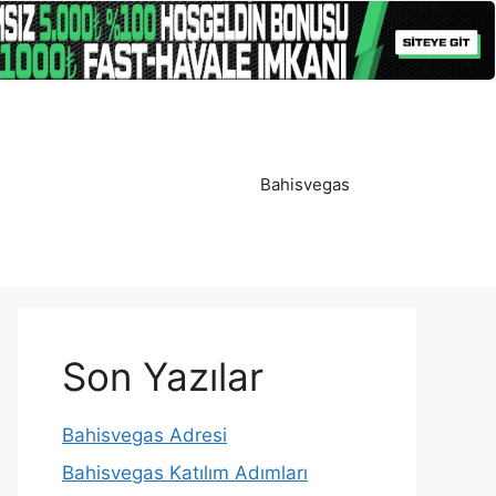
Bahisvegas
Son Yazılar
Bahisvegas Adresi
Bahisvegas Katılım Adımları