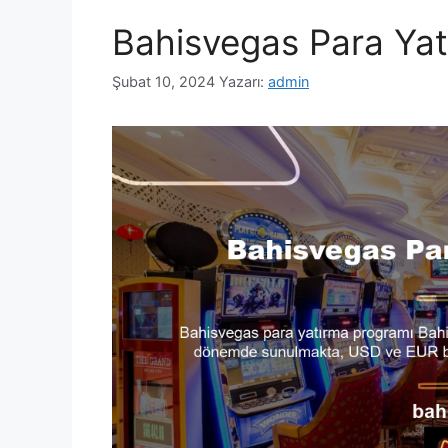
Bahisvegas Para Yat
Şubat 10, 2024
Yazarı:
admin