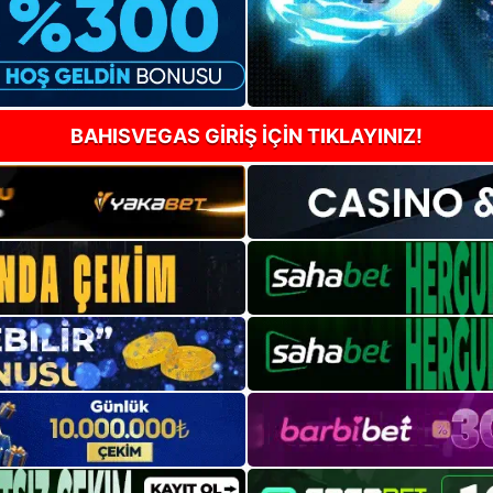
BAHISVEGAS GİRİŞ İÇİN TIKLAYINIZ!