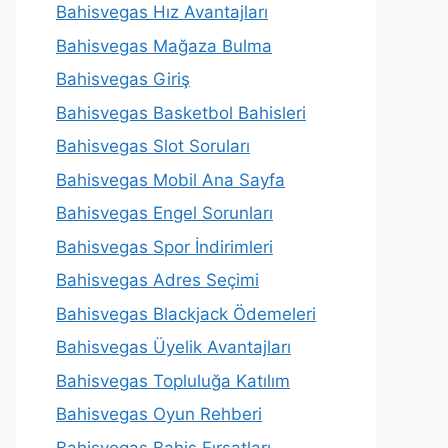
Bahisvegas Hız Avantajları
Bahisvegas Mağaza Bulma
Bahisvegas Giriş
Bahisvegas Basketbol Bahisleri
Bahisvegas Slot Soruları
Bahisvegas Mobil Ana Sayfa
Bahisvegas Engel Sorunları
Bahisvegas Spor İndirimleri
Bahisvegas Adres Seçimi
Bahisvegas Blackjack Ödemeleri
Bahisvegas Üyelik Avantajları
Bahisvegas Topluluğa Katılım
Bahisvegas Oyun Rehberi
Bahisvegas Bahis Fırsatları