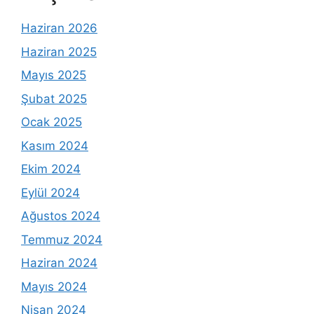
Haziran 2026
Haziran 2025
Mayıs 2025
Şubat 2025
Ocak 2025
Kasım 2024
Ekim 2024
Eylül 2024
Ağustos 2024
Temmuz 2024
Haziran 2024
Mayıs 2024
Nisan 2024