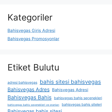
Kategoriler
Bahisvegas Giriş Adresi
Bahisvegas Promosyonlar
Etiket Bulutu
bahis sitesi bahisvegas
adresi bahisvegas
Bahisvegas Adres
Bahisvegas Adresi
Bahisvegas Bahis
bahisvegas bahis seçenekleri
bahisvegas bahis siteleri
bahisvegas bahis seçenekleri ve oranları
Bahisvegas bahis sitesi