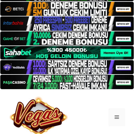
İçeriğe
atla
Menü