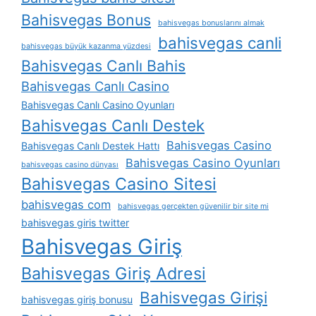
Bahisvegas Bonus
bahisvegas bonuslarını almak
bahisvegas canli
bahisvegas büyük kazanma yüzdesi
Bahisvegas Canlı Bahis
Bahisvegas Canlı Casino
Bahisvegas Canlı Casino Oyunları
Bahisvegas Canlı Destek
Bahisvegas Casino
Bahisvegas Canlı Destek Hattı
Bahisvegas Casino Oyunları
bahisvegas casino dünyası
Bahisvegas Casino Sitesi
bahisvegas com
bahisvegas gerçekten güvenilir bir site mi
bahisvegas giris twitter
Bahisvegas Giriş
Bahisvegas Giriş Adresi
Bahisvegas Girişi
bahisvegas giriş bonusu