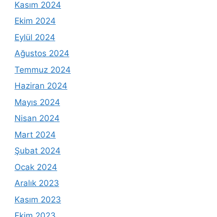
Kasım 2024
Ekim 2024
Eylül 2024
Ağustos 2024
Temmuz 2024
Haziran 2024
Mayıs 2024
Nisan 2024
Mart 2024
Şubat 2024
Ocak 2024
Aralık 2023
Kasım 2023
Ekim 2023