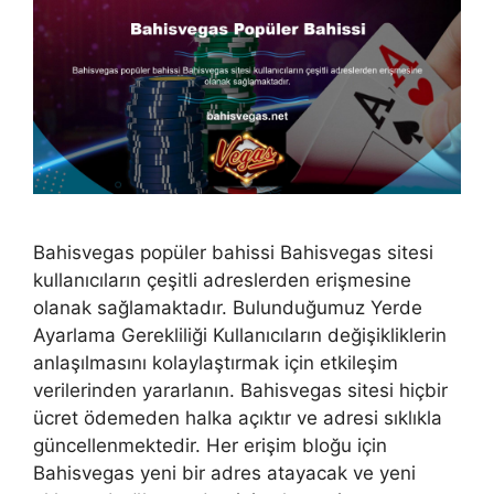
Bahisvegas popüler bahissi Bahisvegas sitesi
kullanıcıların çeşitli adreslerden erişmesine
olanak sağlamaktadır. Bulunduğumuz Yerde
Ayarlama Gerekliliği Kullanıcıların değişikliklerin
anlaşılmasını kolaylaştırmak için etkileşim
verilerinden yararlanın. Bahisvegas sitesi hiçbir
ücret ödemeden halka açıktır ve adresi sıklıkla
güncellenmektedir. Her erişim bloğu için
Bahisvegas yeni bir adres atayacak ve yeni