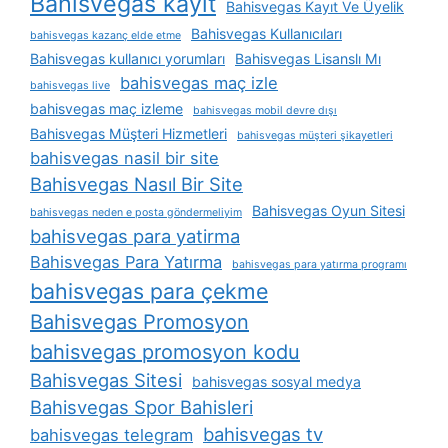
Bahisvegas kayıt
Bahisvegas Kayıt Ve Üyelik
Bahisvegas Kullanıcıları
bahisvegas kazanç elde etme
Bahisvegas kullanıcı yorumları
Bahisvegas Lisanslı Mı
bahisvegas maç izle
bahisvegas live
bahisvegas maç izleme
bahisvegas mobil devre dışı
Bahisvegas Müşteri Hizmetleri
bahisvegas müşteri şikayetleri
bahisvegas nasil bir site
Bahisvegas Nasıl Bir Site
Bahisvegas Oyun Sitesi
bahisvegas neden e posta göndermeliyim
bahisvegas para yatirma
Bahisvegas Para Yatırma
bahisvegas para yatırma programı
bahisvegas para çekme
Bahisvegas Promosyon
bahisvegas promosyon kodu
Bahisvegas Sitesi
bahisvegas sosyal medya
Bahisvegas Spor Bahisleri
bahisvegas tv
bahisvegas telegram