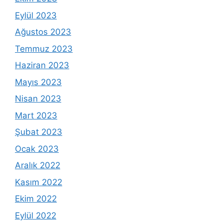
Eylül 2023
Ağustos 2023
Temmuz 2023
Haziran 2023
Mayıs 2023
Nisan 2023
Mart 2023
Şubat 2023
Ocak 2023
Aralık 2022
Kasım 2022
Ekim 2022
Eylül 2022