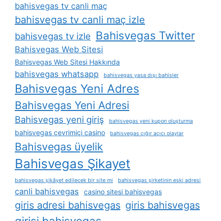
bahisvegas tv canli maç
bahisvegas tv canli maç izle
Bahisvegas Twitter
bahisvegas tv izle
Bahisvegas Web Sitesi
Bahisvegas Web Sitesi Hakkında
bahisvegas whatsapp
bahisvegas yasa dışı bahisler
Bahisvegas Yeni Adres
Bahisvegas Yeni Adresi
Bahisvegas yeni giriş
bahisvegas yeni kupon oluşturma
bahisvegas çevrimiçi casino
bahisvegas çığır açıcı olaylar
Bahisvegas üyelik
Bahisvegas Şikayet
bahisvegas şikâyet edilecek bir site mi
bahisvegas şirketinin eski adresi
canli bahisvegas
casino sitesi bahisvegas
giris adresi bahisvegas
giris bahisvegas
girisi bahisvegas