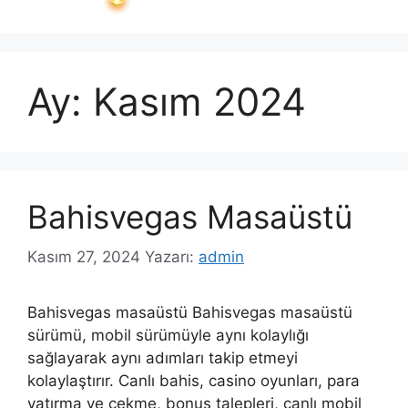
Ay:
Kasım 2024
Bahisvegas Masaüstü
Kasım 27, 2024
Yazarı:
admin
Bahisvegas masaüstü Bahisvegas masaüstü
sürümü, mobil sürümüyle aynı kolaylığı
sağlayarak aynı adımları takip etmeyi
kolaylaştırır. Canlı bahis, casino oyunları, para
yatırma ve çekme, bonus talepleri, canlı mobil