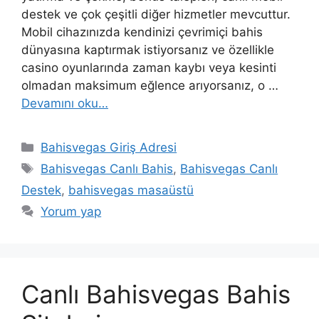
destek ve çok çeşitli diğer hizmetler mevcuttur.
Mobil cihazınızda kendinizi çevrimiçi bahis
dünyasına kaptırmak istiyorsanız ve özellikle
casino oyunlarında zaman kaybı veya kesinti
olmadan maksimum eğlence arıyorsanız, o …
Devamını oku…
Kategoriler
Bahisvegas Giriş Adresi
Etiketler
Bahisvegas Canlı Bahis
,
Bahisvegas Canlı
Destek
,
bahisvegas masaüstü
Yorum yap
Canlı Bahisvegas Bahis