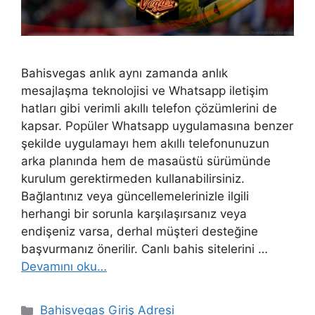
Bahisvegas anlık aynı zamanda anlık
mesajlaşma teknolojisi ve Whatsapp iletişim
hatları gibi verimli akıllı telefon çözümlerini de
kapsar. Popüler Whatsapp uygulamasına benzer
şekilde uygulamayı hem akıllı telefonunuzun
arka planında hem de masaüstü sürümünde
kurulum gerektirmeden kullanabilirsiniz.
Bağlantınız veya güncellemelerinizle ilgili
herhangi bir sorunla karşılaşırsanız veya
endişeniz varsa, derhal müşteri desteğine
başvurmanız önerilir. Canlı bahis sitelerini …
Devamını oku…
Kategoriler
Bahisvegas Giriş Adresi