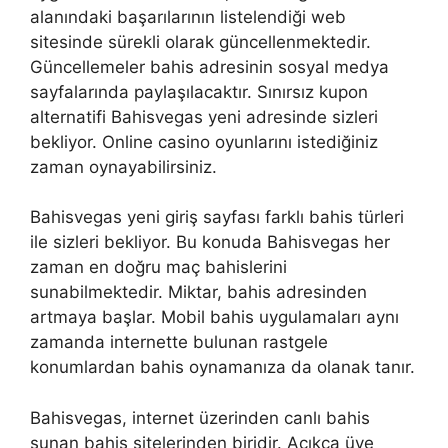
alanındaki başarılarının listelendiği web
sitesinde sürekli olarak güncellenmektedir.
Güncellemeler bahis adresinin sosyal medya
sayfalarında paylaşılacaktır. Sınırsız kupon
alternatifi Bahisvegas yeni adresinde sizleri
bekliyor. Online casino oyunlarını istediğiniz
zaman oynayabilirsiniz.
Bahisvegas yeni giriş sayfası farklı bahis türleri
ile sizleri bekliyor. Bu konuda Bahisvegas her
zaman en doğru maç bahislerini
sunabilmektedir. Miktar, bahis adresinden
artmaya başlar. Mobil bahis uygulamaları aynı
zamanda internette bulunan rastgele
konumlardan bahis oynamanıza da olanak tanır.
Bahisvegas, internet üzerinden canlı bahis
sunan bahis sitelerinden biridir. Açıkça üye