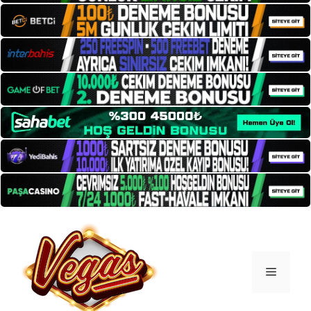
İçeriğe
atla
Menü