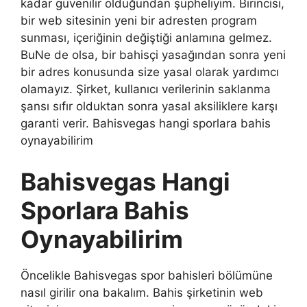
kadar güvenilir olduğundan şüpheliyim. Birincisi,
bir web sitesinin yeni bir adresten program
sunması, içeriğinin değiştiği anlamına gelmez.
BuNe de olsa, bir bahisçi yasağından sonra yeni
bir adres konusunda size yasal olarak yardımcı
olamayız. Şirket, kullanıcı verilerinin saklanma
şansı sıfır olduktan sonra yasal aksiliklere karşı
garanti verir. Bahisvegas hangi sporlara bahis
oynayabilirim
Bahisvegas Hangi
Sporlara Bahis
Oynayabilirim
Öncelikle Bahisvegas spor bahisleri bölümüne
nasıl girilir ona bakalım. Bahis şirketinin web