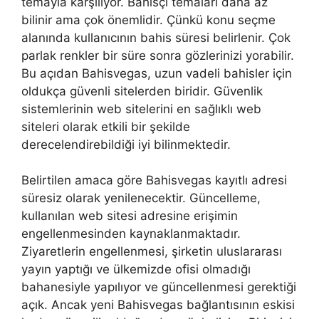
temayla karşılıyor. Bahisçi temaları daha az
bilinir ama çok önemlidir. Çünkü konu seçme
alanında kullanıcının bahis süresi belirlenir. Çok
parlak renkler bir süre sonra gözlerinizi yorabilir.
Bu açıdan Bahisvegas, uzun vadeli bahisler için
oldukça güvenli sitelerden biridir. Güvenlik
sistemlerinin web sitelerini en sağlıklı web
siteleri olarak etkili bir şekilde
derecelendirebildiği iyi bilinmektedir.
Belirtilen amaca göre Bahisvegas kayıtlı adresi
süresiz olarak yenilenecektir. Güncelleme,
kullanılan web sitesi adresine erişimin
engellenmesinden kaynaklanmaktadır.
Ziyaretlerin engellenmesi, şirketin uluslararası
yayın yaptığı ve ülkemizde ofisi olmadığı
bahanesiyle yapılıyor ve güncellenmesi gerektiği
açık. Ancak yeni Bahisvegas bağlantısının eskisi