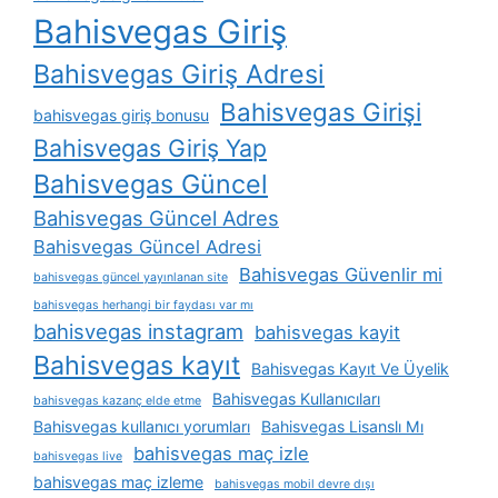
Bahisvegas Giriş
Bahisvegas Giriş Adresi
Bahisvegas Girişi
bahisvegas giriş bonusu
Bahisvegas Giriş Yap
Bahisvegas Güncel
Bahisvegas Güncel Adres
Bahisvegas Güncel Adresi
Bahisvegas Güvenlir mi
bahisvegas güncel yayınlanan site
bahisvegas herhangi bir faydası var mı
bahisvegas instagram
bahisvegas kayit
Bahisvegas kayıt
Bahisvegas Kayıt Ve Üyelik
Bahisvegas Kullanıcıları
bahisvegas kazanç elde etme
Bahisvegas kullanıcı yorumları
Bahisvegas Lisanslı Mı
bahisvegas maç izle
bahisvegas live
bahisvegas maç izleme
bahisvegas mobil devre dışı