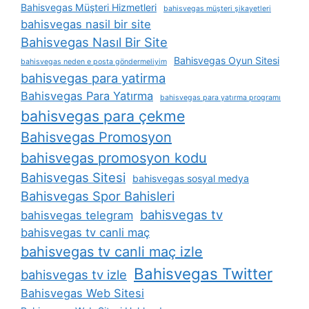
Bahisvegas Müşteri Hizmetleri
bahisvegas müşteri şikayetleri
bahisvegas nasil bir site
Bahisvegas Nasıl Bir Site
Bahisvegas Oyun Sitesi
bahisvegas neden e posta göndermeliyim
bahisvegas para yatirma
Bahisvegas Para Yatırma
bahisvegas para yatırma programı
bahisvegas para çekme
Bahisvegas Promosyon
bahisvegas promosyon kodu
Bahisvegas Sitesi
bahisvegas sosyal medya
Bahisvegas Spor Bahisleri
bahisvegas tv
bahisvegas telegram
bahisvegas tv canli maç
bahisvegas tv canli maç izle
Bahisvegas Twitter
bahisvegas tv izle
Bahisvegas Web Sitesi