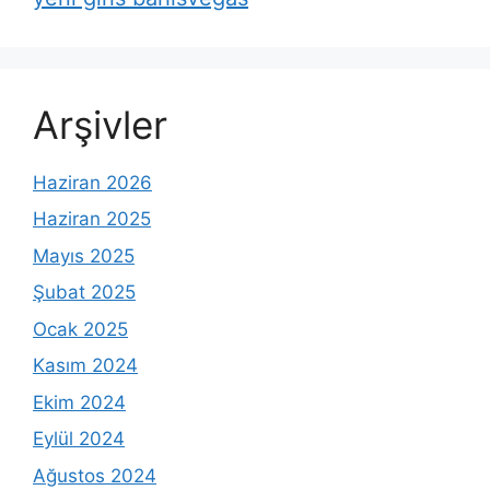
Arşivler
Haziran 2026
Haziran 2025
Mayıs 2025
Şubat 2025
Ocak 2025
Kasım 2024
Ekim 2024
Eylül 2024
Ağustos 2024