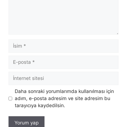
İsim
E-
posta
İnternet
sitesi
Daha sonraki yorumlarımda kullanılması için
adım, e-posta adresim ve site adresim bu
tarayıcıya kaydedilsin.