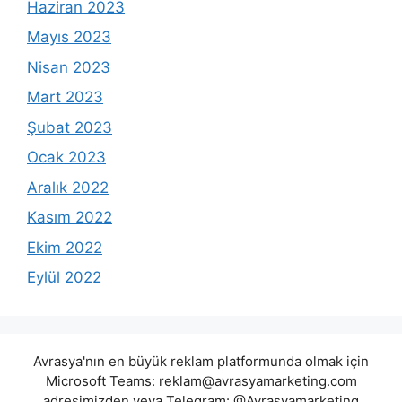
Haziran 2023
Mayıs 2023
Nisan 2023
Mart 2023
Şubat 2023
Ocak 2023
Aralık 2022
Kasım 2022
Ekim 2022
Eylül 2022
Avrasya'nın en büyük reklam platformunda olmak için
Microsoft Teams:
reklam@avrasyamarketing.com
adresimizden veya Telegram: @Avrasyamarketing