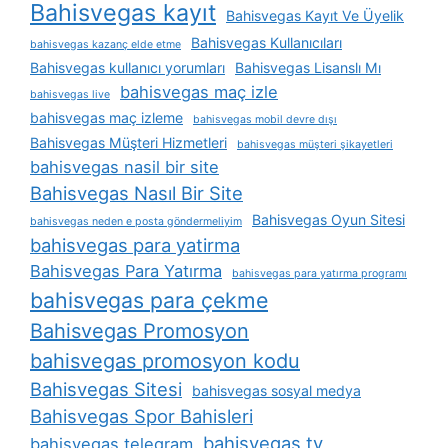
Bahisvegas kayıt
Bahisvegas Kayıt Ve Üyelik
Bahisvegas Kullanıcıları
bahisvegas kazanç elde etme
Bahisvegas kullanıcı yorumları
Bahisvegas Lisanslı Mı
bahisvegas maç izle
bahisvegas live
bahisvegas maç izleme
bahisvegas mobil devre dışı
Bahisvegas Müşteri Hizmetleri
bahisvegas müşteri şikayetleri
bahisvegas nasil bir site
Bahisvegas Nasıl Bir Site
Bahisvegas Oyun Sitesi
bahisvegas neden e posta göndermeliyim
bahisvegas para yatirma
Bahisvegas Para Yatırma
bahisvegas para yatırma programı
bahisvegas para çekme
Bahisvegas Promosyon
bahisvegas promosyon kodu
Bahisvegas Sitesi
bahisvegas sosyal medya
Bahisvegas Spor Bahisleri
bahisvegas tv
bahisvegas telegram