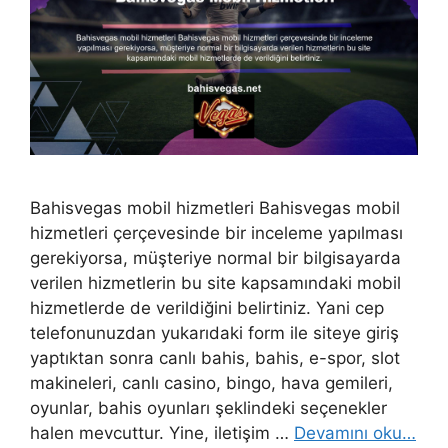
Bahisvegas mobil hizmetleri Bahisvegas mobil
hizmetleri çerçevesinde bir inceleme yapılması
gerekiyorsa, müşteriye normal bir bilgisayarda
verilen hizmetlerin bu site kapsamındaki mobil
hizmetlerde de verildiğini belirtiniz. Yani cep
telefonunuzdan yukarıdaki form ile siteye giriş
yaptıktan sonra canlı bahis, bahis, e-spor, slot
makineleri, canlı casino, bingo, hava gemileri,
oyunlar, bahis oyunları şeklindeki seçenekler
halen mevcuttur. Yine, iletişim …
Devamını oku…