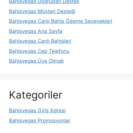
Bahisvegas Doğrudan Destek
Bahisvegas Müşteri Desteği
Bahisvegas Canlı Bahis Ödeme Seçenekleri
Bahisvegas Ana Sayfa
Bahisvegas Canlı Bahisleri
Bahisvegas Cep Telefonu
Bahisvegas Üye Olmak
Kategoriler
Bahisvegas Giriş Adresi
Bahisvegas Promosyonlar