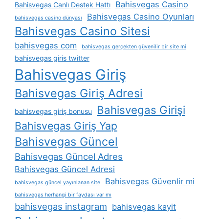
Bahisvegas Casino
Bahisvegas Canlı Destek Hattı
Bahisvegas Casino Oyunları
bahisvegas casino dünyası
Bahisvegas Casino Sitesi
bahisvegas com
bahisvegas gerçekten güvenilir bir site mi
bahisvegas giris twitter
Bahisvegas Giriş
Bahisvegas Giriş Adresi
Bahisvegas Girişi
bahisvegas giriş bonusu
Bahisvegas Giriş Yap
Bahisvegas Güncel
Bahisvegas Güncel Adres
Bahisvegas Güncel Adresi
Bahisvegas Güvenlir mi
bahisvegas güncel yayınlanan site
bahisvegas herhangi bir faydası var mı
bahisvegas instagram
bahisvegas kayit