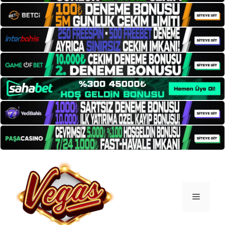
İçeriğe
atla
Menü