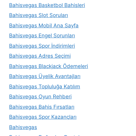
Bahisvegas Basketbol Bahisleri
Bahisvegas Slot Soruları
Bahisvegas Mobil Ana Sayfa
Bahisvegas Engel Sorunları
Bahisvegas Spor İndirimleri
Bahisvegas Adres Seçimi
Bahisvegas Blackjack Ödemeleri
Bahisvegas Üyelik Avantajları
Bahisvegas Topluluğa Katılım
Bahisvegas Oyun Rehberi
Bahisvegas Bahis Fırsatları
Bahisvegas Spor Kazançları
Bahisvegas