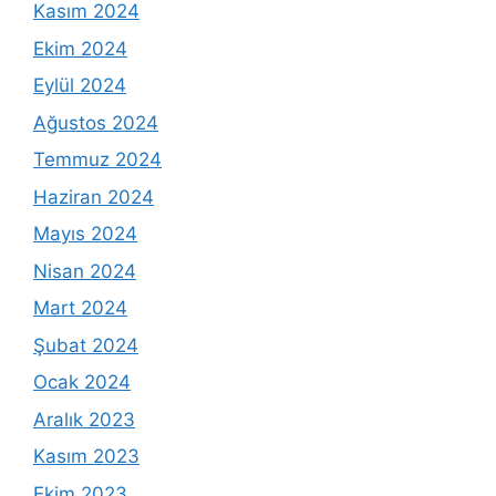
Kasım 2024
Ekim 2024
Eylül 2024
Ağustos 2024
Temmuz 2024
Haziran 2024
Mayıs 2024
Nisan 2024
Mart 2024
Şubat 2024
Ocak 2024
Aralık 2023
Kasım 2023
Ekim 2023