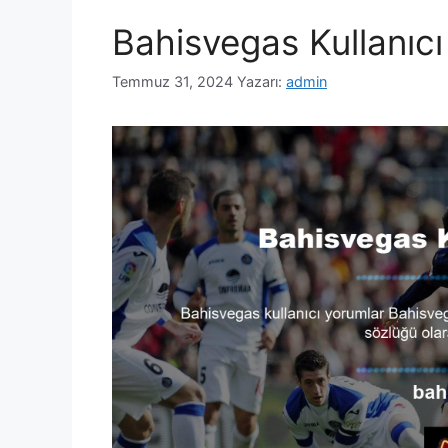
Bahisvegas Kullanıcı
Temmuz 31, 2024
Yazarı:
admin