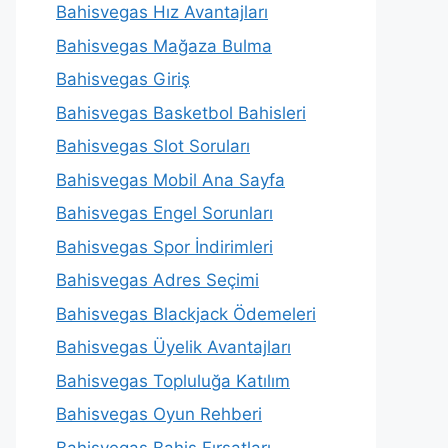
Bahisvegas Hız Avantajları
Bahisvegas Mağaza Bulma
Bahisvegas Giriş
Bahisvegas Basketbol Bahisleri
Bahisvegas Slot Soruları
Bahisvegas Mobil Ana Sayfa
Bahisvegas Engel Sorunları
Bahisvegas Spor İndirimleri
Bahisvegas Adres Seçimi
Bahisvegas Blackjack Ödemeleri
Bahisvegas Üyelik Avantajları
Bahisvegas Topluluğa Katılım
Bahisvegas Oyun Rehberi
Bahisvegas Bahis Fırsatları