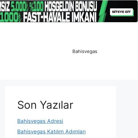
Bahisvegas
Son Yazılar
Bahisvegas Adresi
Bahisvegas Katılım Adımları