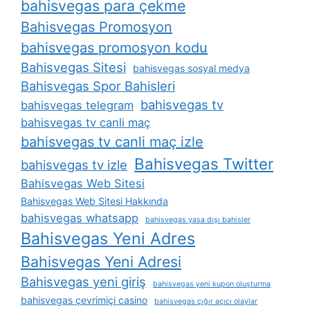
bahisvegas para çekme
Bahisvegas Promosyon
bahisvegas promosyon kodu
Bahisvegas Sitesi
bahisvegas sosyal medya
Bahisvegas Spor Bahisleri
bahisvegas tv
bahisvegas telegram
bahisvegas tv canli maç
bahisvegas tv canli maç izle
Bahisvegas Twitter
bahisvegas tv izle
Bahisvegas Web Sitesi
Bahisvegas Web Sitesi Hakkında
bahisvegas whatsapp
bahisvegas yasa dışı bahisler
Bahisvegas Yeni Adres
Bahisvegas Yeni Adresi
Bahisvegas yeni giriş
bahisvegas yeni kupon oluşturma
bahisvegas çevrimiçi casino
bahisvegas çığır açıcı olaylar