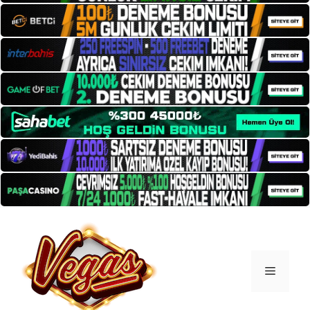
İçeriğe
atla
Menü