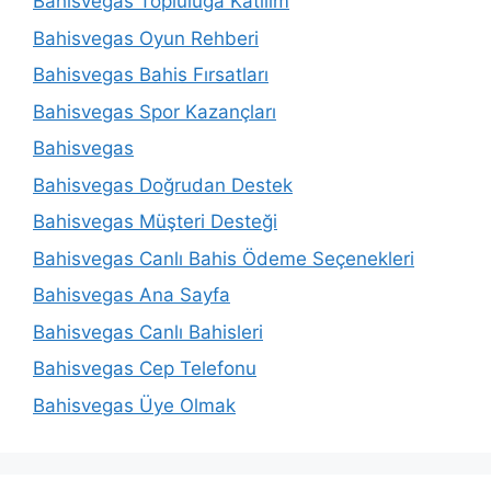
Bahisvegas Topluluğa Katılım
Bahisvegas Oyun Rehberi
Bahisvegas Bahis Fırsatları
Bahisvegas Spor Kazançları
Bahisvegas
Bahisvegas Doğrudan Destek
Bahisvegas Müşteri Desteği
Bahisvegas Canlı Bahis Ödeme Seçenekleri
Bahisvegas Ana Sayfa
Bahisvegas Canlı Bahisleri
Bahisvegas Cep Telefonu
Bahisvegas Üye Olmak