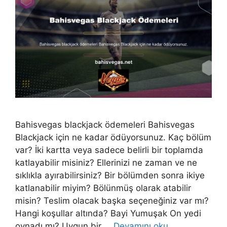
Bahisvegas blackjack ödemeleri Bahisvegas
Blackjack için ne kadar ödüyorsunuz. Kaç bölüm
var? İki kartta veya sadece belirli bir toplamda
katlayabilir misiniz? Ellerinizi ne zaman ve ne
sıklıkla ayırabilirsiniz? Bir bölümden sonra ikiye
katlanabilir miyim? Bölünmüş olarak atabilir
misin? Teslim olacak başka seçeneğiniz var mı?
Hangi koşullar altında? Bayi Yumuşak On yedi
oynadı mı? Uygun bir …
Devamını oku…