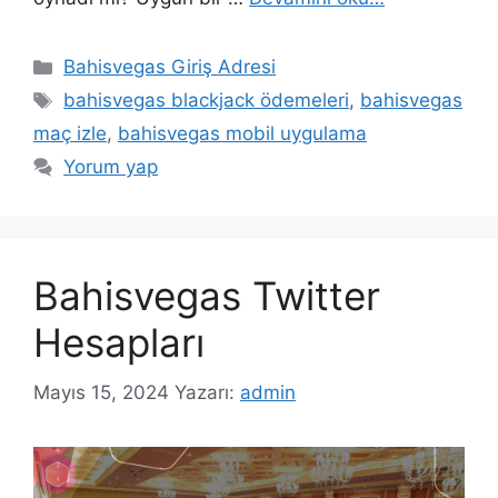
Kategoriler
Bahisvegas Giriş Adresi
Etiketler
bahisvegas blackjack ödemeleri
,
bahisvegas
maç izle
,
bahisvegas mobil uygulama
Yorum yap
Bahisvegas Twitter
Hesapları
Mayıs 15, 2024
Yazarı:
admin