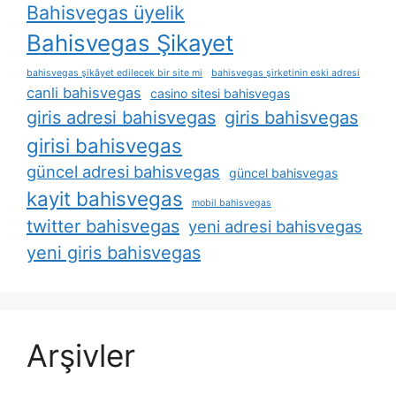
Bahisvegas üyelik
Bahisvegas Şikayet
bahisvegas şikâyet edilecek bir site mi
bahisvegas şirketinin eski adresi
canli bahisvegas
casino sitesi bahisvegas
giris adresi bahisvegas
giris bahisvegas
girisi bahisvegas
güncel adresi bahisvegas
güncel bahisvegas
kayit bahisvegas
mobil bahisvegas
twitter bahisvegas
yeni adresi bahisvegas
yeni giris bahisvegas
Arşivler