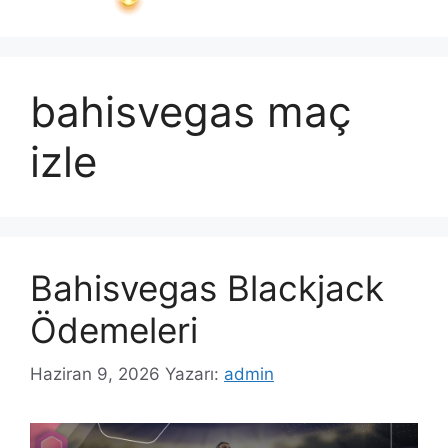
bahisvegas maç
izle
Bahisvegas Blackjack
Ödemeleri
Haziran 9, 2026
Yazarı:
admin