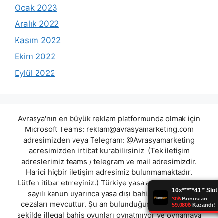
Ocak 2023
Aralık 2022
Kasım 2022
Ekim 2022
Eylül 2022
Avrasya'nın en büyük reklam platformunda olmak için
Microsoft Teams:
reklam@avrasyamarketing.com
adresimizden veya Telegram: @Avrasyamarketing
adresimizden irtibat kurabilirsiniz. (Tek iletişim
adreslerimiz teams / telegram ve mail adresimizdir.
Harici hiçbir iletişim adresimiz bulunmamaktadır.
Lütfen itibar etmeyiniz.) Türkiye yasalarına göre 7258
sayılı kanun uyarınca yasa dışı bahis oynamanın
cezaları mevcuttur. Şu an bulunduğunuz site hiç bir
şekilde illegal bahis oyunları oynatmıyor ve oynamaya