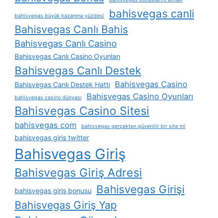
bahisvegas canli
bahisvegas büyük kazanma yüzdesi
Bahisvegas Canlı Bahis
Bahisvegas Canlı Casino
Bahisvegas Canlı Casino Oyunları
Bahisvegas Canlı Destek
Bahisvegas Casino
Bahisvegas Canlı Destek Hattı
Bahisvegas Casino Oyunları
bahisvegas casino dünyası
Bahisvegas Casino Sitesi
bahisvegas com
bahisvegas gerçekten güvenilir bir site mi
bahisvegas giris twitter
Bahisvegas Giriş
Bahisvegas Giriş Adresi
Bahisvegas Girişi
bahisvegas giriş bonusu
Bahisvegas Giriş Yap