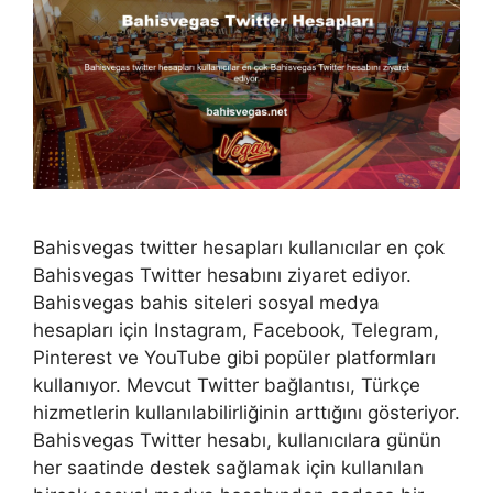
Bahisvegas twitter hesapları kullanıcılar en çok
Bahisvegas Twitter hesabını ziyaret ediyor.
Bahisvegas bahis siteleri sosyal medya
hesapları için Instagram, Facebook, Telegram,
Pinterest ve YouTube gibi popüler platformları
kullanıyor. Mevcut Twitter bağlantısı, Türkçe
hizmetlerin kullanılabilirliğinin arttığını gösteriyor.
Bahisvegas Twitter hesabı, kullanıcılara günün
her saatinde destek sağlamak için kullanılan