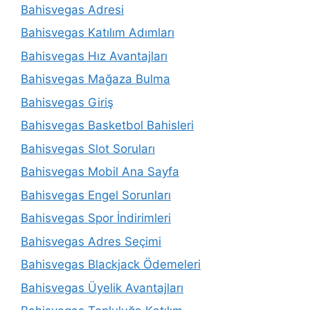
Bahisvegas Adresi
Bahisvegas Katılım Adımları
Bahisvegas Hız Avantajları
Bahisvegas Mağaza Bulma
Bahisvegas Giriş
Bahisvegas Basketbol Bahisleri
Bahisvegas Slot Soruları
Bahisvegas Mobil Ana Sayfa
Bahisvegas Engel Sorunları
Bahisvegas Spor İndirimleri
Bahisvegas Adres Seçimi
Bahisvegas Blackjack Ödemeleri
Bahisvegas Üyelik Avantajları