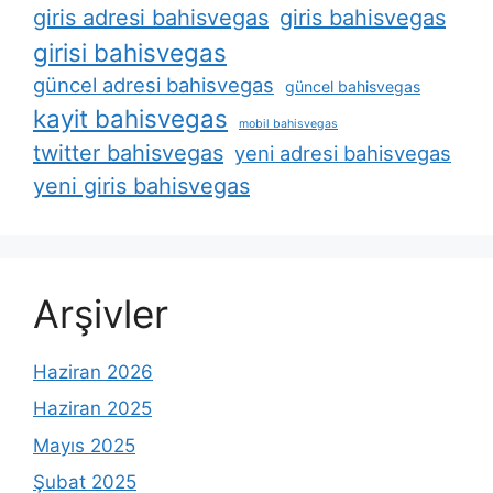
giris adresi bahisvegas
giris bahisvegas
girisi bahisvegas
güncel adresi bahisvegas
güncel bahisvegas
kayit bahisvegas
mobil bahisvegas
twitter bahisvegas
yeni adresi bahisvegas
yeni giris bahisvegas
Arşivler
Haziran 2026
Haziran 2025
Mayıs 2025
Şubat 2025