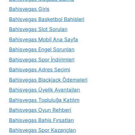
Bahisvegas Giriş
Bahisvegas Basketbol Bahisleri
Bahisvegas Slot Soruları
Bahisvegas Mobil Ana Sayfa
Bahisvegas Engel Sorunları
Bahisvegas Spor İndirimleri
Bahisvegas Adres Seçimi
Bahisvegas Blackjack Ödemeleri
Bahisvegas Üyelik Avantajları
Bahisvegas Topluluğa Katılım
Bahisvegas Oyun Rehberi
Bahisvegas Bahis Fırsatları
Bahisvegas Spor Kazançları