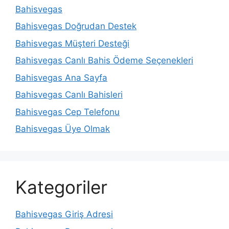
Bahisvegas
Bahisvegas Doğrudan Destek
Bahisvegas Müşteri Desteği
Bahisvegas Canlı Bahis Ödeme Seçenekleri
Bahisvegas Ana Sayfa
Bahisvegas Canlı Bahisleri
Bahisvegas Cep Telefonu
Bahisvegas Üye Olmak
Kategoriler
Bahisvegas Giriş Adresi