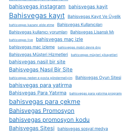
bahisvegas instagram
bahisvegas kayit
Bahisvegas kayıt
Bahisvegas Kayıt Ve Üyelik
Bahisvegas Kullanıcıları
bahisvegas kazanç elde etme
Bahisvegas kullanıcı yorumları
Bahisvegas Lisanslı Mı
bahisvegas maç izle
bahisvegas live
bahisvegas maç izleme
bahisvegas mobil devre dışı
Bahisvegas Müşteri Hizmetleri
bahisvegas müşteri şikayetleri
bahisvegas nasil bir site
Bahisvegas Nasıl Bir Site
Bahisvegas Oyun Sitesi
bahisvegas neden e posta göndermeliyim
bahisvegas para yatirma
Bahisvegas Para Yatırma
bahisvegas para yatırma programı
bahisvegas para çekme
Bahisvegas Promosyon
bahisvegas promosyon kodu
Bahisvegas Sitesi
bahisvegas sosyal medya