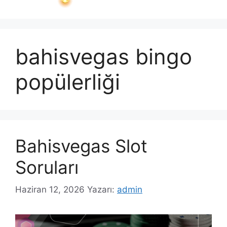
bahisvegas bingo
popülerliği
Bahisvegas Slot
Soruları
Haziran 12, 2026
Yazarı:
admin