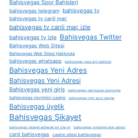
Bahisvegas Spor Bahisleri
bahisvegas tv
bahisvegas telegram
bahisvegas tv canli maç
bahisvegas tv canli maç izle
Bahisvegas Twitter
bahisvegas tv izle
Bahisvegas Web Sitesi
Bahisvegas Web Sitesi Hakkında
bahisvegas whatsapp
bahisvegas yasa dışı bahisler
Bahisvegas Yeni Adres
Bahisvegas Yeni Adresi
Bahisvegas yeni giriş
bahisvegas yeni kupon oluşturma
bahisvegas çevrimiçi casino
bahisvegas çığır açıcı olaylar
Bahisvegas üyelik
Bahisvegas Şikayet
bahisvegas şikâyet edilecek bir site mi
bahisvegas şirketinin eski adresi
canli bahisvegas
casino sitesi bahisvegas