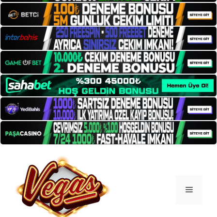
İçeriğe
atla
Menü