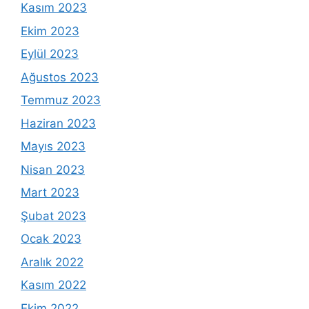
Kasım 2023
Ekim 2023
Eylül 2023
Ağustos 2023
Temmuz 2023
Haziran 2023
Mayıs 2023
Nisan 2023
Mart 2023
Şubat 2023
Ocak 2023
Aralık 2022
Kasım 2022
Ekim 2022