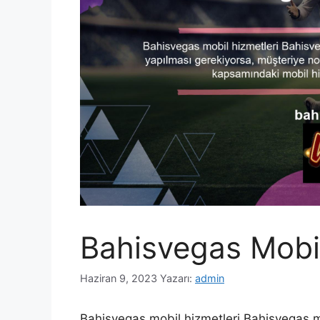
Bahisvegas Mobil
Haziran 9, 2023
Yazarı:
admin
Bahisvegas mobil hizmetleri Bahisvegas m