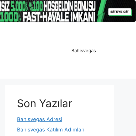
Bahisvegas
Son Yazılar
Bahisvegas Adresi
Bahisvegas Katılım Adımları