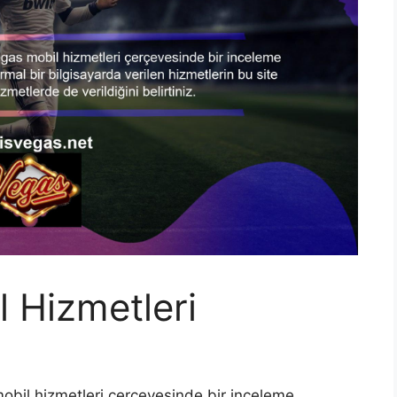
 Hizmetleri
obil hizmetleri çerçevesinde bir inceleme