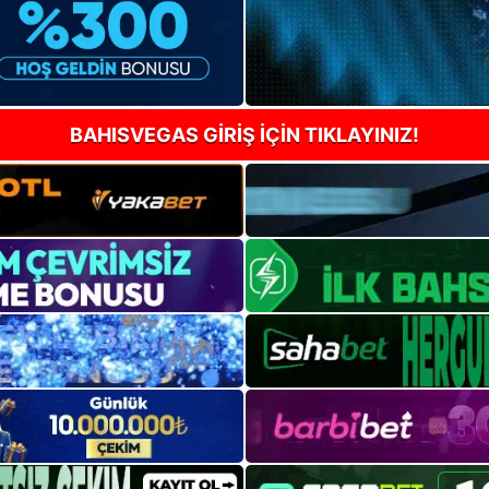
BAHISVEGAS GİRİŞ İÇİN TIKLAYINIZ!