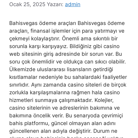
Ocak 25, 2025
Yazarı:
admin
Bahisvegas ödeme araçları Bahisvegas ödeme
araçları, finansal işlemler için para yatırmayı ve
çekmeyi kolaylaştırır. Önemli ama sıkıntılı bir
sorunla karşı karşıyayız. Bildiğiniz gibi casino
web sitesinin giriş adresinde bir sorun var. Bu
soru çok önemlidir ve oldukça can sıkıcı olabilir.
Ülkemizde uluslararası lisansların getirdiği
kısıtlamalar nedeniyle bu sahalardaki faaliyetler
sınırlıdır. Aynı zamanda casino siteleri de birçok
zorlukla karşılaşmalarına rağmen hala casino
hizmetleri sunmaya çalışmaktadır. Kolejler,
casino sitelerinin ve adreslerinin bakımına ve
bakımına öncelik verir. Bu senaryoda çevrimiçi
bahis platformu, güncel olmayan alan adını
güncellenen alan adıyla değiştirir. Durum ne