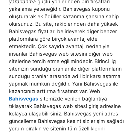
yararlanma
güçlü yönlerinden biri fırsatları
yakalama yeteneğidir. Bahisvegas kuponu
oluşturarak ek ödüller kazanma şansına sahip
olursunuz. Bu site, rakiplerinden daha yüksek
Bahisvegas fiyatları belirleyerek diğer benzer
platformlara göre birçok avantaj elde
etmektedir. Çok sayıda avantajı nedeniyle
insanlar Bahisvegas web sitesini diğer web
sitelerine tercih etme eğilimindedir. Birinci lig
sitenizin sunduğu oranlar ile diğer platformların
sunduğu oranlar arasında adil bir karşılaştırma
yapmak mümkün değildir. Yani Bahisvegas ile
kazancınızı arttırma fırsatınız var. Web
Bahisvegas
sitemizde verilen bağlantıya
tıklayarak Bahisvegas web sitesi giriş adresine
kolayca ulaşabilirsiniz. Bahisvegas yeni adres
güncelleme Bahisvegas kesintisiz erişim sağladı
yorum bırakın ve sitenin tüm özelliklerini