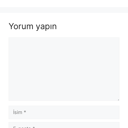
Yorum yapın
Yorum
İsim
E-