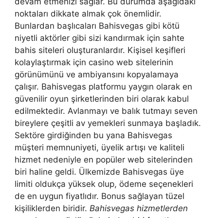
devam etmenizi sağlar. Bu durumda aşağıdaki
noktaları dikkate almak çok önemlidir.
Bunlardan başlıcaları Bahisvegas gibi kötü
niyetli aktörler gibi sizi kandırmak için sahte
bahis siteleri oluşturanlardır. Kişisel keşifleri
kolaylaştırmak için casino web sitelerinin
görünümünü ve ambiyansını kopyalamaya
çalışır. Bahisvegas platformu yaygın olarak en
güvenilir oyun şirketlerinden biri olarak kabul
edilmektedir. Avlanmayı ve balık tutmayı seven
bireylere çeşitli av yemekleri sunmaya başladık.
Sektöre girdiğinden bu yana Bahisvegas
müşteri memnuniyeti, üyelik artışı ve kaliteli
hizmet nedeniyle en popüler web sitelerinden
biri haline geldi. Ülkemizde Bahisvegas üye
limiti oldukça yüksek olup, ödeme seçenekleri
de en uygun fiyatlıdır. Bonus sağlayan tüzel
kişiliklerden biridir.
Bahisvegas hizmetlerden