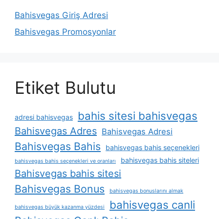
Bahisvegas Giriş Adresi
Bahisvegas Promosyonlar
Etiket Bulutu
bahis sitesi bahisvegas
adresi bahisvegas
Bahisvegas Adres
Bahisvegas Adresi
Bahisvegas Bahis
bahisvegas bahis seçenekleri
bahisvegas bahis siteleri
bahisvegas bahis seçenekleri ve oranları
Bahisvegas bahis sitesi
Bahisvegas Bonus
bahisvegas bonuslarını almak
bahisvegas canli
bahisvegas büyük kazanma yüzdesi