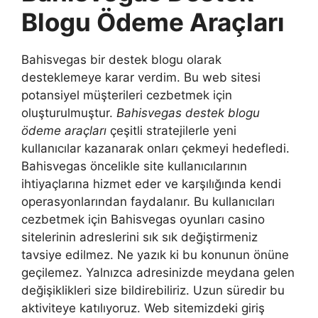
Blogu Ödeme Araçları
Bahisvegas bir destek blogu olarak
desteklemeye karar verdim. Bu web sitesi
potansiyel müşterileri cezbetmek için
oluşturulmuştur.
Bahisvegas destek blogu
ödeme araçları
çeşitli stratejilerle yeni
kullanıcılar kazanarak onları çekmeyi hedefledi.
Bahisvegas öncelikle site kullanıcılarının
ihtiyaçlarına hizmet eder ve karşılığında kendi
operasyonlarından faydalanır. Bu kullanıcıları
cezbetmek için Bahisvegas oyunları casino
sitelerinin adreslerini sık sık değiştirmeniz
tavsiye edilmez. Ne yazık ki bu konunun önüne
geçilemez. Yalnızca adresinizde meydana gelen
değişiklikleri size bildirebiliriz. Uzun süredir bu
aktiviteye katılıyoruz. Web sitemizdeki giriş