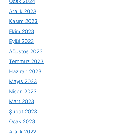
Ocak 2024
Aralık 2023
Kasım 2023
Ekim 2023
Eylül 2023
Ağustos 2023
Temmuz 2023
Haziran 2023
Mayıs 2023
Nisan 2023
Mart 2023
Şubat 2023
Ocak 2023
Aralık 2022