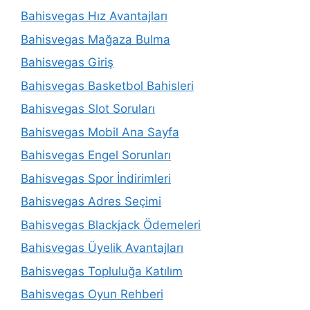
Bahisvegas Hız Avantajları
Bahisvegas Mağaza Bulma
Bahisvegas Giriş
Bahisvegas Basketbol Bahisleri
Bahisvegas Slot Soruları
Bahisvegas Mobil Ana Sayfa
Bahisvegas Engel Sorunları
Bahisvegas Spor İndirimleri
Bahisvegas Adres Seçimi
Bahisvegas Blackjack Ödemeleri
Bahisvegas Üyelik Avantajları
Bahisvegas Topluluğa Katılım
Bahisvegas Oyun Rehberi