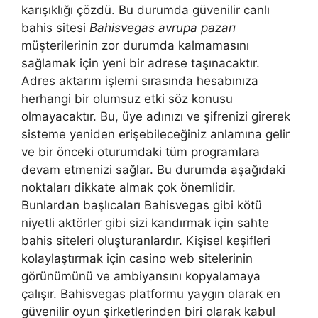
karışıklığı çözdü. Bu durumda güvenilir canlı
bahis sitesi
Bahisvegas avrupa pazarı
müşterilerinin zor durumda kalmamasını
sağlamak için yeni bir adrese taşınacaktır.
Adres aktarım işlemi sırasında hesabınıza
herhangi bir olumsuz etki söz konusu
olmayacaktır. Bu, üye adınızı ve şifrenizi girerek
sisteme yeniden erişebileceğiniz anlamına gelir
ve bir önceki oturumdaki tüm programlara
devam etmenizi sağlar. Bu durumda aşağıdaki
noktaları dikkate almak çok önemlidir.
Bunlardan başlıcaları Bahisvegas gibi kötü
niyetli aktörler gibi sizi kandırmak için sahte
bahis siteleri oluşturanlardır. Kişisel keşifleri
kolaylaştırmak için casino web sitelerinin
görünümünü ve ambiyansını kopyalamaya
çalışır. Bahisvegas platformu yaygın olarak en
güvenilir oyun şirketlerinden biri olarak kabul