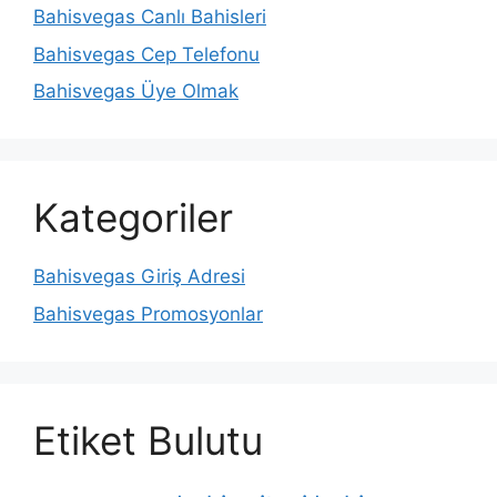
Bahisvegas Canlı Bahisleri
Bahisvegas Cep Telefonu
Bahisvegas Üye Olmak
Kategoriler
Bahisvegas Giriş Adresi
Bahisvegas Promosyonlar
Etiket Bulutu