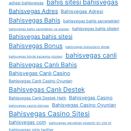
bahis sitesi bahisvegas
adresi bahisvegas
Bahisvegas Adres
Bahisvegas Adresi
Bahisvegas Bahis
bahisvegas bahis seçenekleri
bahisvegas bahis siteleri
bahisvegas bahis seçenekleri ve oranları
Bahisvegas bahis sitesi
Bahisvegas Bonus
bahisvegas bonuslarını almak
bahisvegas canli
bahisvegas büyük kazanma yüzdesi
Bahisvegas Canlı Bahis
Bahisvegas Canlı Casino
Bahisvegas Canlı Casino Oyunları
Bahisvegas Canlı Destek
Bahisvegas Casino
Bahisvegas Canlı Destek Hattı
Bahisvegas Casino Oyunları
bahisvegas casino dünyası
Bahisvegas Casino Sitesi
bahisvegas com
bahisvegas gerçekten güvenilir bir site mi
bahisvegas giris twitter