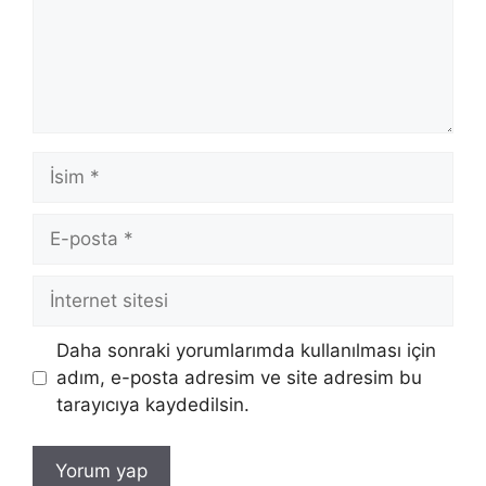
İsim
E-
posta
İnternet
sitesi
Daha sonraki yorumlarımda kullanılması için
adım, e-posta adresim ve site adresim bu
tarayıcıya kaydedilsin.