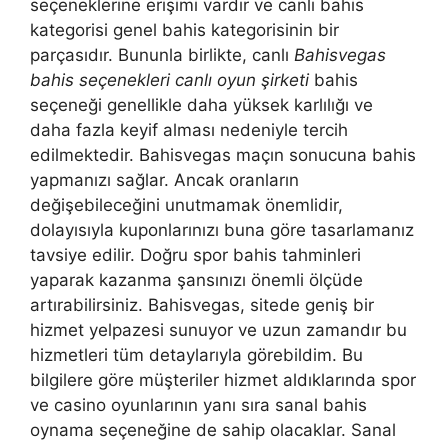
seçeneklerine erişimi vardır ve canlı bahis
kategorisi genel bahis kategorisinin bir
parçasıdır. Bununla birlikte, canlı
Bahisvegas
bahis seçenekleri canlı oyun şirketi
bahis
seçeneği genellikle daha yüksek karlılığı ve
daha fazla keyif alması nedeniyle tercih
edilmektedir. Bahisvegas maçın sonucuna bahis
yapmanızı sağlar. Ancak oranların
değişebileceğini unutmamak önemlidir,
dolayısıyla kuponlarınızı buna göre tasarlamanız
tavsiye edilir. Doğru spor bahis tahminleri
yaparak kazanma şansınızı önemli ölçüde
artırabilirsiniz. Bahisvegas, sitede geniş bir
hizmet yelpazesi sunuyor ve uzun zamandır bu
hizmetleri tüm detaylarıyla görebildim. Bu
bilgilere göre müşteriler hizmet aldıklarında spor
ve casino oyunlarının yanı sıra sanal bahis
oynama seçeneğine de sahip olacaklar. Sanal