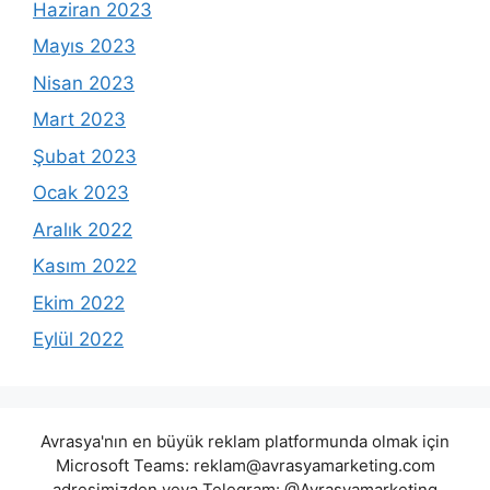
Haziran 2023
Mayıs 2023
Nisan 2023
Mart 2023
Şubat 2023
Ocak 2023
Aralık 2022
Kasım 2022
Ekim 2022
Eylül 2022
Avrasya'nın en büyük reklam platformunda olmak için
Microsoft Teams:
reklam@avrasyamarketing.com
adresimizden veya Telegram: @Avrasyamarketing