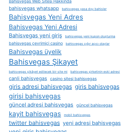
Bahisvegas Web Sitesi Hakkında
bahisvegas whatsapp
bahisvegas yasa dışı bahisler
Bahisvegas Yeni Adres
Bahisvegas Yeni Adresi
Bahisvegas yeni giriş
bahisvegas yeni kupon oluşturma
bahisvegas çevrimiçi casino
bahisvegas çığır açıcı olaylar
Bahisvegas üyelik
Bahisvegas Şikayet
bahisvegas şikâyet edilecek bir site mi
bahisvegas şirketinin eski adresi
canli bahisvegas
casino sitesi bahisvegas
giris adresi bahisvegas
giris bahisvegas
girisi bahisvegas
güncel adresi bahisvegas
güncel bahisvegas
kayit bahisvegas
mobil bahisvegas
twitter bahisvegas
yeni adresi bahisvegas
yeni giris bahisvegas