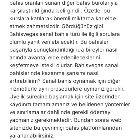
bahis oranları sunan diğer bahis bürolarıyla
karşılaştırıldığında belirgindir. Özetle, bu
kurslara katılarak önemli miktarda kar elde
etmek zahmetsizdir. Gördüğünüz gibi
Bahisvegas sanal bahis türü ile ilgili sorulara
olumlu yanıt verilebilecektir. Bu bahisler
başarıyla sonuçlandırıldığında bireyler nasıl
anında avantaj elde edebileceklerini
keşfetmeye istekli olurlar. Bahisvegas sanal
bahislerinde kazanma şansımı nasıl
artırabilirim? Sanal bahis oynamak için diğer
hizmetlerle aynı prosedürlere uymanız gerekir.
Üyelik sürecine başlamak için site üzerinden
kaydınızı tamamlamanız ve belirlenen yöntemler
ve sınırlamalar dahilinde gerekli ödemeyi
yapmanız gerekmektedir. Bundan sonra web
sitenizde bu çevrimiçi bahis platformlarından
yararlanabilirsiniz.