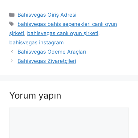
Kategoriler
Bahisvegas Giriş Adresi
Etiketler
bahisvegas bahis seçenekleri canlı oyun
şirketi
,
bahisvegas canlı oyun şirketi
,
bahisvegas instagram
Yazı
Bahisvegas Ödeme Araçları
dolaşımı
Bahisvegas Ziyaretçileri
Yorum yapın
Yorum