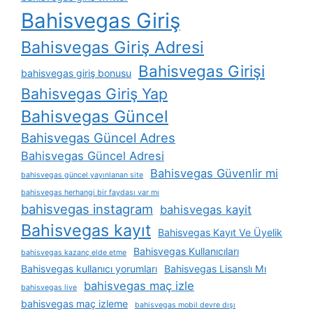
Bahisvegas Giriş
Bahisvegas Giriş Adresi
Bahisvegas Girişi
bahisvegas giriş bonusu
Bahisvegas Giriş Yap
Bahisvegas Güncel
Bahisvegas Güncel Adres
Bahisvegas Güncel Adresi
Bahisvegas Güvenlir mi
bahisvegas güncel yayınlanan site
bahisvegas herhangi bir faydası var mı
bahisvegas instagram
bahisvegas kayit
Bahisvegas kayıt
Bahisvegas Kayıt Ve Üyelik
Bahisvegas Kullanıcıları
bahisvegas kazanç elde etme
Bahisvegas kullanıcı yorumları
Bahisvegas Lisanslı Mı
bahisvegas maç izle
bahisvegas live
bahisvegas maç izleme
bahisvegas mobil devre dışı