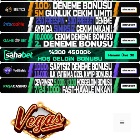
İçeriğe
atla
Menü