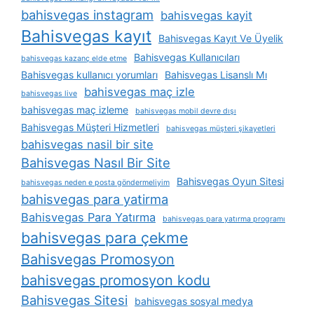
bahisvegas instagram
bahisvegas kayit
Bahisvegas kayıt
Bahisvegas Kayıt Ve Üyelik
Bahisvegas Kullanıcıları
bahisvegas kazanç elde etme
Bahisvegas kullanıcı yorumları
Bahisvegas Lisanslı Mı
bahisvegas maç izle
bahisvegas live
bahisvegas maç izleme
bahisvegas mobil devre dışı
Bahisvegas Müşteri Hizmetleri
bahisvegas müşteri şikayetleri
bahisvegas nasil bir site
Bahisvegas Nasıl Bir Site
Bahisvegas Oyun Sitesi
bahisvegas neden e posta göndermeliyim
bahisvegas para yatirma
Bahisvegas Para Yatırma
bahisvegas para yatırma programı
bahisvegas para çekme
Bahisvegas Promosyon
bahisvegas promosyon kodu
Bahisvegas Sitesi
bahisvegas sosyal medya