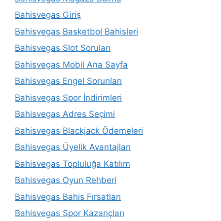
Bahisvegas Giriş
Bahisvegas Basketbol Bahisleri
Bahisvegas Slot Soruları
Bahisvegas Mobil Ana Sayfa
Bahisvegas Engel Sorunları
Bahisvegas Spor İndirimleri
Bahisvegas Adres Seçimi
Bahisvegas Blackjack Ödemeleri
Bahisvegas Üyelik Avantajları
Bahisvegas Topluluğa Katılım
Bahisvegas Oyun Rehberi
Bahisvegas Bahis Fırsatları
Bahisvegas Spor Kazançları