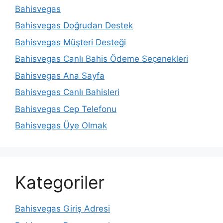
Bahisvegas
Bahisvegas Doğrudan Destek
Bahisvegas Müşteri Desteği
Bahisvegas Canlı Bahis Ödeme Seçenekleri
Bahisvegas Ana Sayfa
Bahisvegas Canlı Bahisleri
Bahisvegas Cep Telefonu
Bahisvegas Üye Olmak
Kategoriler
Bahisvegas Giriş Adresi