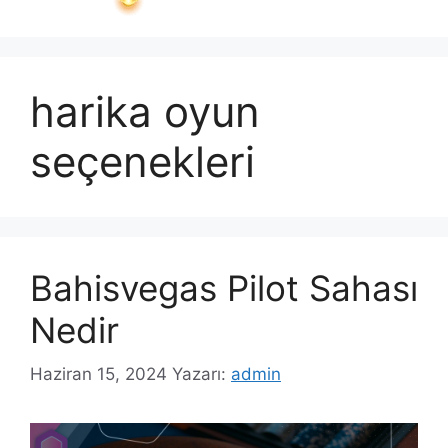
harika oyun
seçenekleri
Bahisvegas Pilot Sahası
Nedir
Haziran 15, 2024
Yazarı:
admin