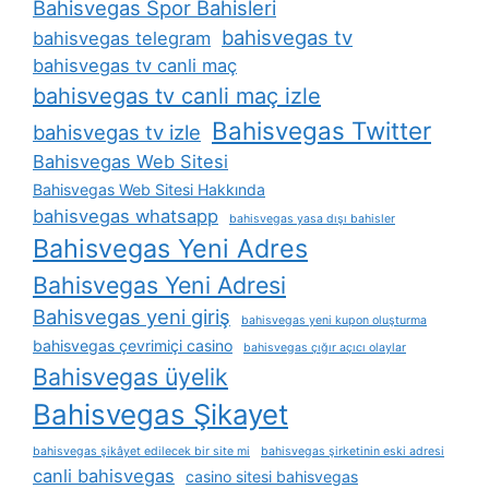
Bahisvegas Spor Bahisleri
bahisvegas tv
bahisvegas telegram
bahisvegas tv canli maç
bahisvegas tv canli maç izle
Bahisvegas Twitter
bahisvegas tv izle
Bahisvegas Web Sitesi
Bahisvegas Web Sitesi Hakkında
bahisvegas whatsapp
bahisvegas yasa dışı bahisler
Bahisvegas Yeni Adres
Bahisvegas Yeni Adresi
Bahisvegas yeni giriş
bahisvegas yeni kupon oluşturma
bahisvegas çevrimiçi casino
bahisvegas çığır açıcı olaylar
Bahisvegas üyelik
Bahisvegas Şikayet
bahisvegas şikâyet edilecek bir site mi
bahisvegas şirketinin eski adresi
canli bahisvegas
casino sitesi bahisvegas