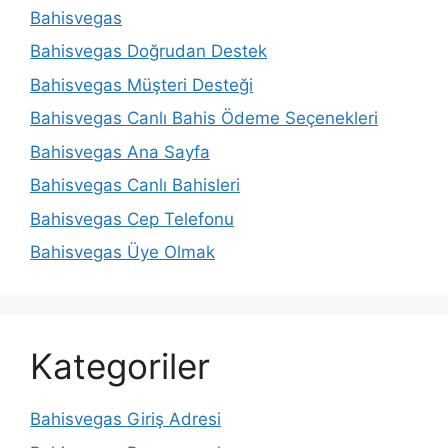
Bahisvegas
Bahisvegas Doğrudan Destek
Bahisvegas Müşteri Desteği
Bahisvegas Canlı Bahis Ödeme Seçenekleri
Bahisvegas Ana Sayfa
Bahisvegas Canlı Bahisleri
Bahisvegas Cep Telefonu
Bahisvegas Üye Olmak
Kategoriler
Bahisvegas Giriş Adresi