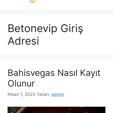
Betonevip Giriş
Adresi
Bahisvegas Nasıl Kayıt
Olunur
Nisan 1, 2023
Yazarı:
admin