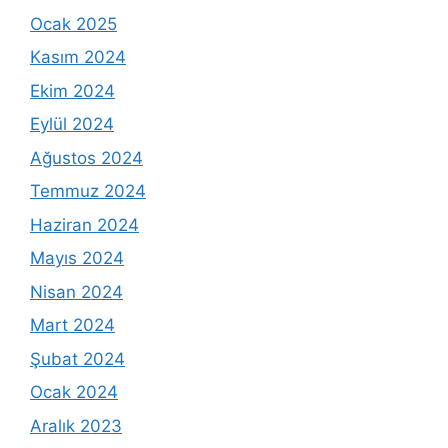
Ocak 2025
Kasım 2024
Ekim 2024
Eylül 2024
Ağustos 2024
Temmuz 2024
Haziran 2024
Mayıs 2024
Nisan 2024
Mart 2024
Şubat 2024
Ocak 2024
Aralık 2023