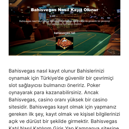
Bahisvegas nasıl kayıt olunur Bahislerinizi
oynamak için Türkiye’de güvenilir bir çevrimiçi
slot sağlayıcısı bulmanızı öneririz. Poker
oynayarak para kazanabilirsiniz. Ancak
Bahisvegas, casino oranı yüksek bir casino
sitesidir. Bahisvegas kayıt olmak için yapmanız
gereken ilk şey, kayıt olmak ve kişisel bilgilerinizi
açık ve dürüst bir şekilde girmektir. Bahisvegas
Katıl Nasıl Katılırım Giriş Yap Kampanya sitesine