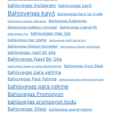
bahisvegas instagram
bahisvegas kayit
Bahisvegas kayıt
Bahisvegas Kayıt Ve Üyelik
Bahisvegas Kullanıcıları
bahisvegas kazanç elde etme
Bahisvegas kullanıcı yorumları
Bahisvegas Lisanslı Mı
bahisvegas maç izle
bahisvegas live
bahisvegas maç izleme
bahisvegas mobil devre dışı
Bahisvegas Müşteri Hizmetleri
bahisvegas müşteri şikayetleri
bahisvegas nasil bir site
Bahisvegas Nasıl Bir Site
Bahisvegas Oyun Sitesi
bahisvegas neden e posta göndermeliyim
bahisvegas para yatirma
Bahisvegas Para Yatırma
bahisvegas para yatırma programı
bahisvegas para çekme
Bahisvegas Promosyon
bahisvegas promosyon kodu
Bahisvegas Sitesi
bahisvegas sosyal medya