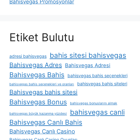
Bahisvegas Promosyonlar
Etiket Bulutu
bahis sitesi bahisvegas
adresi bahisvegas
Bahisvegas Adres
Bahisvegas Adresi
Bahisvegas Bahis
bahisvegas bahis seçenekleri
bahisvegas bahis siteleri
bahisvegas bahis seçenekleri ve oranları
Bahisvegas bahis sitesi
Bahisvegas Bonus
bahisvegas bonuslarını almak
bahisvegas canli
bahisvegas büyük kazanma yüzdesi
Bahisvegas Canlı Bahis
Bahisvegas Canlı Casino
Bahisvegas Canlı Casino Oyunları