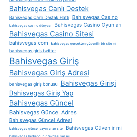
Bahisvegas Canlı Destek
Bahisvegas Casino
Bahisvegas Canlı Destek Hattı
Bahisvegas Casino Oyunları
bahisvegas casino dünyası
Bahisvegas Casino Sitesi
bahisvegas com
bahisvegas gerçekten güvenilir bir site mi
bahisvegas giris twitter
Bahisvegas Giriş
Bahisvegas Giriş Adresi
Bahisvegas Girişi
bahisvegas giriş bonusu
Bahisvegas Giriş Yap
Bahisvegas Güncel
Bahisvegas Güncel Adres
Bahisvegas Güncel Adresi
Bahisvegas Güvenlir mi
bahisvegas güncel yayınlanan site
bahisvegas herhangi bir faydası var mı