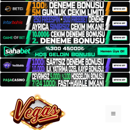
İçeriğe
atla
Menü