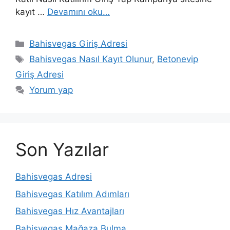
kayıt …
Devamını oku…
Kategoriler
Bahisvegas Giriş Adresi
Etiketler
Bahisvegas Nasıl Kayıt Olunur
,
Betonevip
Giriş Adresi
Yorum yap
Son Yazılar
Bahisvegas Adresi
Bahisvegas Katılım Adımları
Bahisvegas Hız Avantajları
Bahisvegas Mağaza Bulma