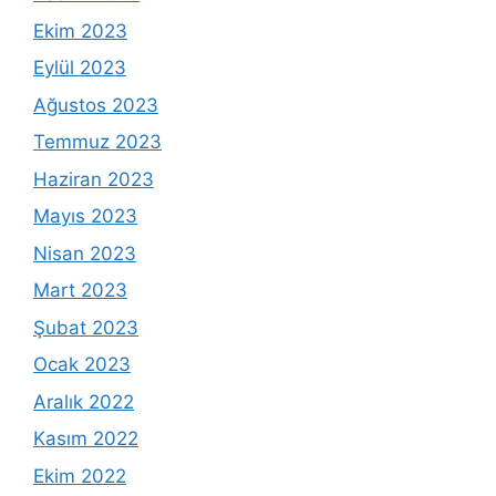
Ekim 2023
Eylül 2023
Ağustos 2023
Temmuz 2023
Haziran 2023
Mayıs 2023
Nisan 2023
Mart 2023
Şubat 2023
Ocak 2023
Aralık 2022
Kasım 2022
Ekim 2022