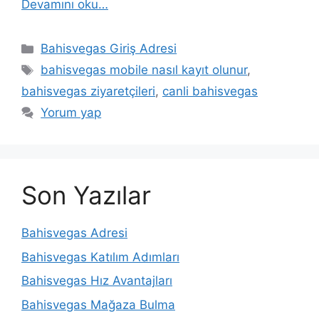
Devamını oku…
Kategoriler
Bahisvegas Giriş Adresi
Etiketler
bahisvegas mobile nasıl kayıt olunur
,
bahisvegas ziyaretçileri
,
canli bahisvegas
Yorum yap
Son Yazılar
Bahisvegas Adresi
Bahisvegas Katılım Adımları
Bahisvegas Hız Avantajları
Bahisvegas Mağaza Bulma