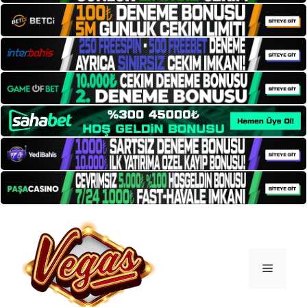
İçeriğe
atla
Menü