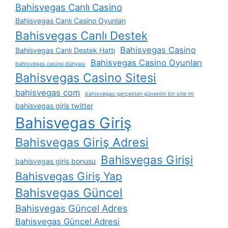
Bahisvegas Canlı Casino
Bahisvegas Canlı Casino Oyunları
Bahisvegas Canlı Destek
Bahisvegas Casino
Bahisvegas Canlı Destek Hattı
Bahisvegas Casino Oyunları
bahisvegas casino dünyası
Bahisvegas Casino Sitesi
bahisvegas com
bahisvegas gerçekten güvenilir bir site mi
bahisvegas giris twitter
Bahisvegas Giriş
Bahisvegas Giriş Adresi
Bahisvegas Girişi
bahisvegas giriş bonusu
Bahisvegas Giriş Yap
Bahisvegas Güncel
Bahisvegas Güncel Adres
Bahisvegas Güncel Adresi