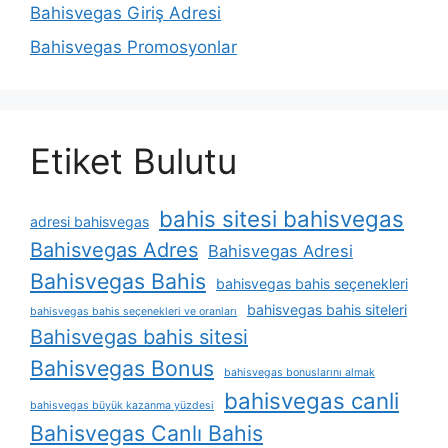
Bahisvegas Giriş Adresi
Bahisvegas Promosyonlar
Etiket Bulutu
bahis sitesi bahisvegas
adresi bahisvegas
Bahisvegas Adres
Bahisvegas Adresi
Bahisvegas Bahis
bahisvegas bahis seçenekleri
bahisvegas bahis siteleri
bahisvegas bahis seçenekleri ve oranları
Bahisvegas bahis sitesi
Bahisvegas Bonus
bahisvegas bonuslarını almak
bahisvegas canli
bahisvegas büyük kazanma yüzdesi
Bahisvegas Canlı Bahis