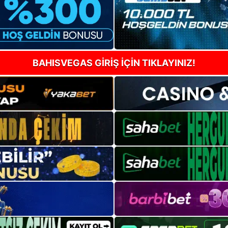
BAHISVEGAS GİRİŞ İÇİN TIKLAYINIZ!