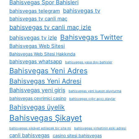
Bahisvegas Spor Bahisleri
bahisvegas tv
bahisvegas telegram
bahisvegas tv canli maç
bahisvegas tv canli maç izle
Bahisvegas Twitter
bahisvegas tv izle
Bahisvegas Web Sitesi
Bahisvegas Web Sitesi Hakkında
bahisvegas whatsapp
bahisvegas yasa dışı bahisler
Bahisvegas Yeni Adres
Bahisvegas Yeni Adresi
Bahisvegas yeni giriş
bahisvegas yeni kupon oluşturma
bahisvegas çevrimiçi casino
bahisvegas çığır açıcı olaylar
Bahisvegas üyelik
Bahisvegas Şikayet
bahisvegas şikâyet edilecek bir site mi
bahisvegas şirketinin eski adresi
canli bahisvegas
casino sitesi bahisvegas