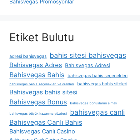
Bahisvegas Promosyonlar
Etiket Bulutu
bahis sitesi bahisvegas
adresi bahisvegas
Bahisvegas Adres
Bahisvegas Adresi
Bahisvegas Bahis
bahisvegas bahis seçenekleri
bahisvegas bahis siteleri
bahisvegas bahis seçenekleri ve oranları
Bahisvegas bahis sitesi
Bahisvegas Bonus
bahisvegas bonuslarını almak
bahisvegas canli
bahisvegas büyük kazanma yüzdesi
Bahisvegas Canlı Bahis
Bahisvegas Canlı Casino
Bahisvegas Canlı Casino Oyunları