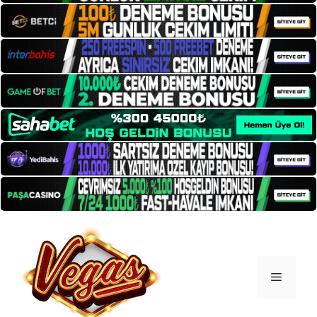
İçeriğe
atla
Menü