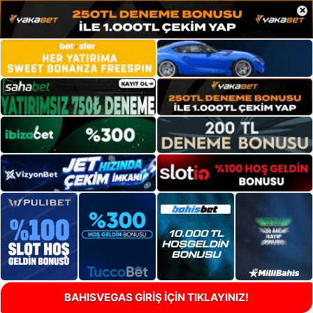
×
BAHISVEGAS GİRİŞ İÇİN TIKLAYINIZ!