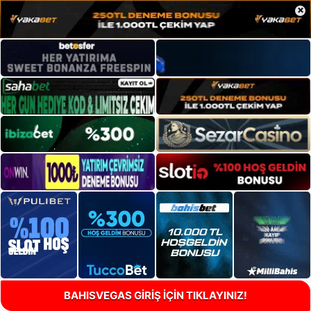
×
BAHISVEGAS GİRİŞ İÇİN TIKLAYINIZ!