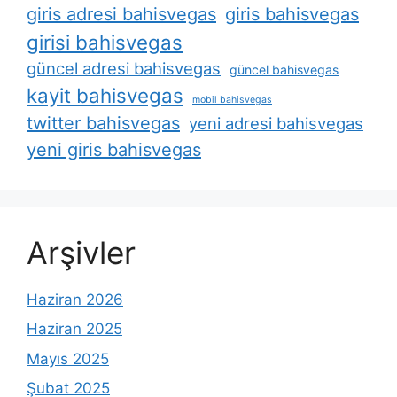
giris adresi bahisvegas
giris bahisvegas
girisi bahisvegas
güncel adresi bahisvegas
güncel bahisvegas
kayit bahisvegas
mobil bahisvegas
twitter bahisvegas
yeni adresi bahisvegas
yeni giris bahisvegas
Arşivler
Haziran 2026
Haziran 2025
Mayıs 2025
Şubat 2025