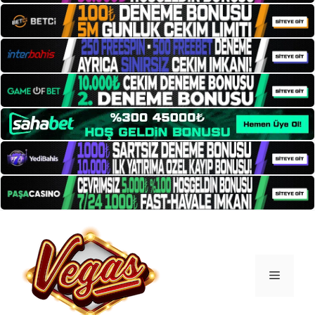
İçeriğe
atla
Menü