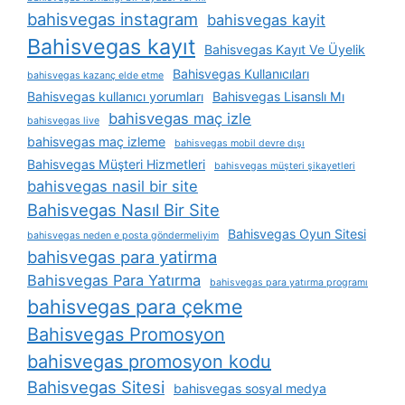
bahisvegas instagram
bahisvegas kayit
Bahisvegas kayıt
Bahisvegas Kayıt Ve Üyelik
Bahisvegas Kullanıcıları
bahisvegas kazanç elde etme
Bahisvegas kullanıcı yorumları
Bahisvegas Lisanslı Mı
bahisvegas maç izle
bahisvegas live
bahisvegas maç izleme
bahisvegas mobil devre dışı
Bahisvegas Müşteri Hizmetleri
bahisvegas müşteri şikayetleri
bahisvegas nasil bir site
Bahisvegas Nasıl Bir Site
Bahisvegas Oyun Sitesi
bahisvegas neden e posta göndermeliyim
bahisvegas para yatirma
Bahisvegas Para Yatırma
bahisvegas para yatırma programı
bahisvegas para çekme
Bahisvegas Promosyon
bahisvegas promosyon kodu
Bahisvegas Sitesi
bahisvegas sosyal medya