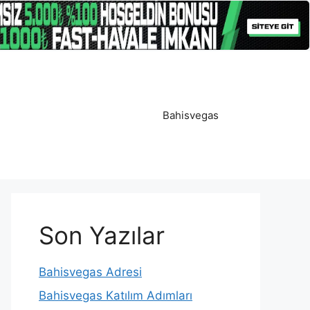
Bahisvegas
Son Yazılar
Bahisvegas Adresi
Bahisvegas Katılım Adımları