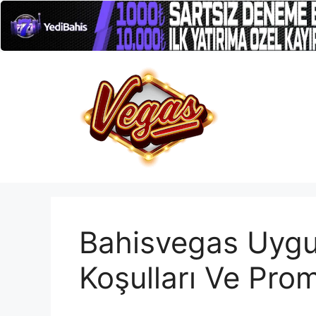
İçeriğe
atla
Bahisvegas Uygu
Koşulları Ve Pr