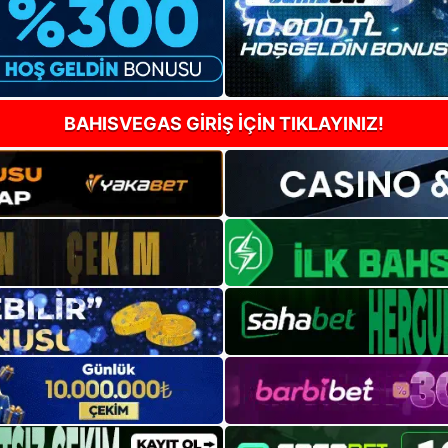
BAHISVEGAS GİRİŞ İÇİN TIKLAYINIZ!