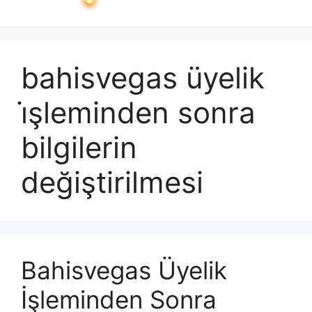
bahisvegas üyelik
i̇şleminden sonra
bilgilerin
değiştirilmesi
Bahisvegas Üyelik
İşleminden Sonra