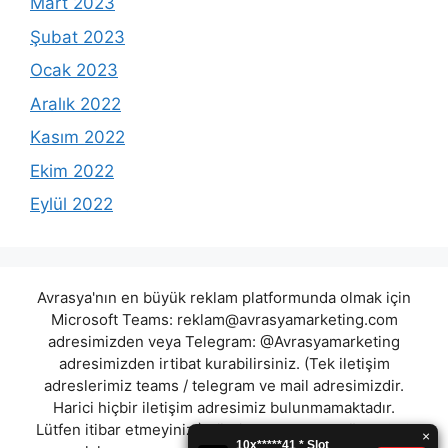
Mart 2023
Şubat 2023
Ocak 2023
Aralık 2022
Kasım 2022
Ekim 2022
Eylül 2022
Avrasya'nın en büyük reklam platformunda olmak için
Microsoft Teams:
reklam@avrasyamarketing.com
adresimizden veya Telegram: @Avrasyamarketing
adresimizden irtibat kurabilirsiniz. (Tek iletişim
adreslerimiz teams / telegram ve mail adresimizdir.
Harici hiçbir iletişim adresimiz bulunmamaktadır.
Lütfen itibar etmeyiniz.) Türkiye yasalarına göre 7258