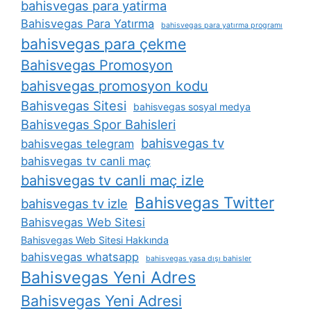
bahisvegas para yatirma
Bahisvegas Para Yatırma
bahisvegas para yatırma programı
bahisvegas para çekme
Bahisvegas Promosyon
bahisvegas promosyon kodu
Bahisvegas Sitesi
bahisvegas sosyal medya
Bahisvegas Spor Bahisleri
bahisvegas tv
bahisvegas telegram
bahisvegas tv canli maç
bahisvegas tv canli maç izle
Bahisvegas Twitter
bahisvegas tv izle
Bahisvegas Web Sitesi
Bahisvegas Web Sitesi Hakkında
bahisvegas whatsapp
bahisvegas yasa dışı bahisler
Bahisvegas Yeni Adres
Bahisvegas Yeni Adresi