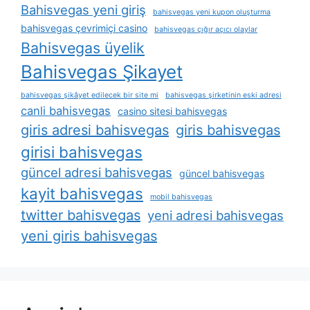
Bahisvegas yeni giriş
bahisvegas yeni kupon oluşturma
bahisvegas çevrimiçi casino
bahisvegas çığır açıcı olaylar
Bahisvegas üyelik
Bahisvegas Şikayet
bahisvegas şikâyet edilecek bir site mi
bahisvegas şirketinin eski adresi
canli bahisvegas
casino sitesi bahisvegas
giris adresi bahisvegas
giris bahisvegas
girisi bahisvegas
güncel adresi bahisvegas
güncel bahisvegas
kayit bahisvegas
mobil bahisvegas
twitter bahisvegas
yeni adresi bahisvegas
yeni giris bahisvegas