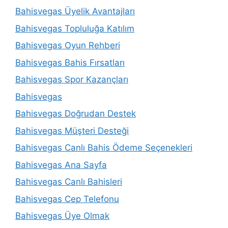
Bahisvegas Üyelik Avantajları
Bahisvegas Topluluğa Katılım
Bahisvegas Oyun Rehberi
Bahisvegas Bahis Fırsatları
Bahisvegas Spor Kazançları
Bahisvegas
Bahisvegas Doğrudan Destek
Bahisvegas Müşteri Desteği
Bahisvegas Canlı Bahis Ödeme Seçenekleri
Bahisvegas Ana Sayfa
Bahisvegas Canlı Bahisleri
Bahisvegas Cep Telefonu
Bahisvegas Üye Olmak