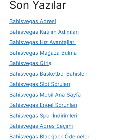
Son Yazılar
Bahisvegas Adresi
Bahisvegas Katılım Adımları
Bahisvegas Hız Avantajları
Bahisvegas Mağaza Bulma
Bahisvegas Giriş
Bahisvegas Basketbol Bahisleri
Bahisvegas Slot Soruları
Bahisvegas Mobil Ana Sayfa
Bahisvegas Engel Sorunları
Bahisvegas Spor İndirimleri
Bahisvegas Adres Seçimi
Bahisvegas Blackjack Ödemeleri