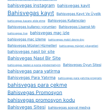
bahisvegas instagram
bahisvegas kayit
Bahisvegas kayıt
Bahisvegas Kayıt Ve Üyelik
Bahisvegas Kullanıcıları
bahisvegas kazanç elde etme
Bahisvegas kullanıcı yorumları
Bahisvegas Lisanslı Mı
bahisvegas maç izle
bahisvegas live
bahisvegas maç izleme
bahisvegas mobil devre dışı
Bahisvegas Müşteri Hizmetleri
bahisvegas müşteri şikayetleri
bahisvegas nasil bir site
Bahisvegas Nasıl Bir Site
Bahisvegas Oyun Sitesi
bahisvegas neden e posta göndermeliyim
bahisvegas para yatirma
Bahisvegas Para Yatırma
bahisvegas para yatırma programı
bahisvegas para çekme
Bahisvegas Promosyon
bahisvegas promosyon kodu
Bahisvegas Sitesi
bahisvegas sosyal medya