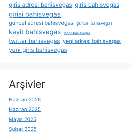
giris adresi bahisvegas
giris bahisvegas
girisi bahisvegas
güncel adresi bahisvegas
güncel bahisvegas
kayit bahisvegas
mobil bahisvegas
twitter bahisvegas
yeni adresi bahisvegas
yeni giris bahisvegas
Arşivler
Haziran 2026
Haziran 2025
Mayıs 2025
Şubat 2025