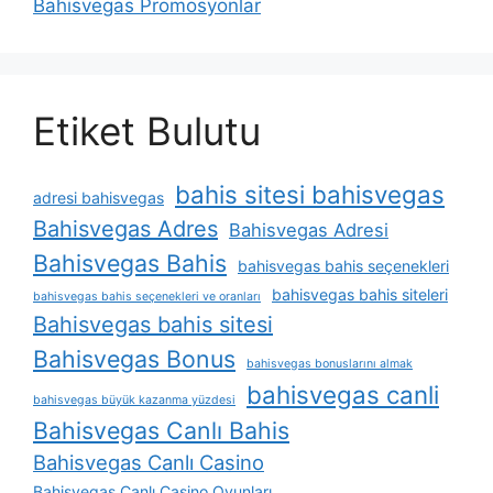
Bahisvegas Promosyonlar
Etiket Bulutu
bahis sitesi bahisvegas
adresi bahisvegas
Bahisvegas Adres
Bahisvegas Adresi
Bahisvegas Bahis
bahisvegas bahis seçenekleri
bahisvegas bahis siteleri
bahisvegas bahis seçenekleri ve oranları
Bahisvegas bahis sitesi
Bahisvegas Bonus
bahisvegas bonuslarını almak
bahisvegas canli
bahisvegas büyük kazanma yüzdesi
Bahisvegas Canlı Bahis
Bahisvegas Canlı Casino
Bahisvegas Canlı Casino Oyunları