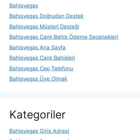
Bahisvegas
Bahisvegas Doğrudan Destek
Bahisvegas Müşteri Desteği
Bahisvegas Canlı Bahis Ödeme Seçenekleri
Bahisvegas Ana Sayfa
Bahisvegas Canlı Bahisleri
Bahisvegas Cep Telefonu
Bahisvegas Üye Olmak
Kategoriler
Bahisvegas Giriş Adresi