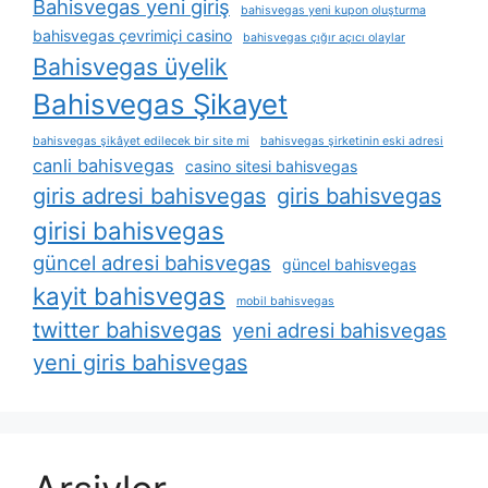
Bahisvegas yeni giriş
bahisvegas yeni kupon oluşturma
bahisvegas çevrimiçi casino
bahisvegas çığır açıcı olaylar
Bahisvegas üyelik
Bahisvegas Şikayet
bahisvegas şikâyet edilecek bir site mi
bahisvegas şirketinin eski adresi
canli bahisvegas
casino sitesi bahisvegas
giris adresi bahisvegas
giris bahisvegas
girisi bahisvegas
güncel adresi bahisvegas
güncel bahisvegas
kayit bahisvegas
mobil bahisvegas
twitter bahisvegas
yeni adresi bahisvegas
yeni giris bahisvegas