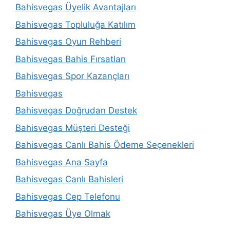
Bahisvegas Üyelik Avantajları
Bahisvegas Topluluğa Katılım
Bahisvegas Oyun Rehberi
Bahisvegas Bahis Fırsatları
Bahisvegas Spor Kazançları
Bahisvegas
Bahisvegas Doğrudan Destek
Bahisvegas Müşteri Desteği
Bahisvegas Canlı Bahis Ödeme Seçenekleri
Bahisvegas Ana Sayfa
Bahisvegas Canlı Bahisleri
Bahisvegas Cep Telefonu
Bahisvegas Üye Olmak