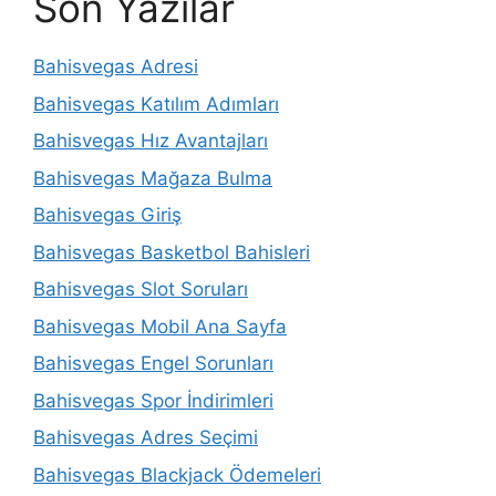
Son Yazılar
Bahisvegas Adresi
Bahisvegas Katılım Adımları
Bahisvegas Hız Avantajları
Bahisvegas Mağaza Bulma
Bahisvegas Giriş
Bahisvegas Basketbol Bahisleri
Bahisvegas Slot Soruları
Bahisvegas Mobil Ana Sayfa
Bahisvegas Engel Sorunları
Bahisvegas Spor İndirimleri
Bahisvegas Adres Seçimi
Bahisvegas Blackjack Ödemeleri