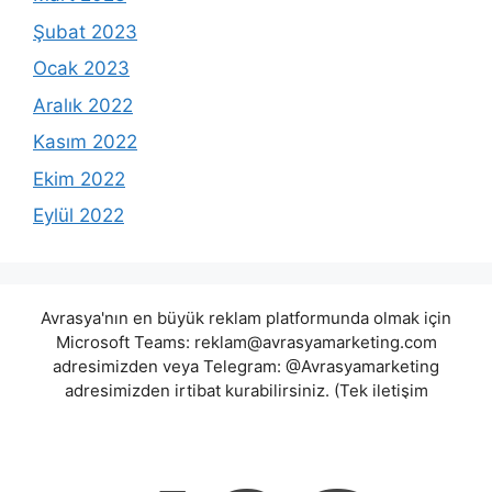
Şubat 2023
Ocak 2023
Aralık 2022
Kasım 2022
Ekim 2022
Eylül 2022
Avrasya'nın en büyük reklam platformunda olmak için
Microsoft Teams:
reklam@avrasyamarketing.com
adresimizden veya Telegram: @Avrasyamarketing
adresimizden irtibat kurabilirsiniz. (Tek iletişim
adreslerimiz teams / telegram ve mail adresimizdir.
Harici hiçbir iletişim adresimiz bulunmamaktadır.
Lütfen itibar etmeyiniz.) Türkiye yasalarına göre 7258
sayılı kanun uyarınca yasa dışı bahis oynamanın