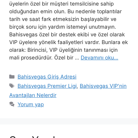
üyelerin özel bir müşteri temsilcisine sahip
olduğundan emin olun. Bu nedenle toplantılar
tarih ve saat fark etmeksizin başlayabilir ve
birçok soru için yardım istemeyi unutmayın.
Bahisvegas özel bir destek ekibi ve özel olarak
VIP üyelere yönelik faaliyetleri vardır. Bunlara ek
olarak: Birincisi, VIP üyeliğinin tanınması için
mali prosedürdür. Özel bir …
Devamını oku…
Kategoriler
Bahisvegas Giriş Adresi
Etiketler
Bahisvegas Premier Ligi
,
Bahisvegas VIP'nin
Avantajları Nelerdir
Yorum yap