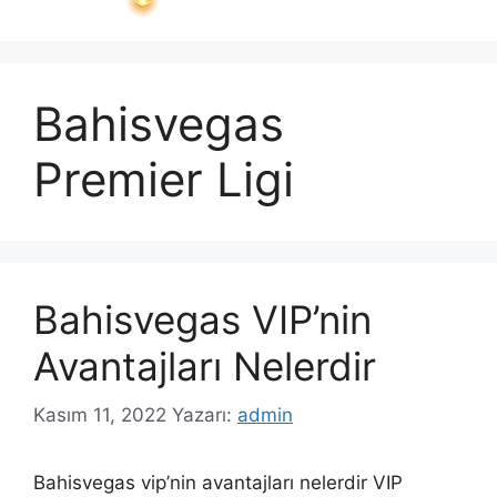
Bahisvegas
Premier Ligi
Bahisvegas VIP’nin
Avantajları Nelerdir
Kasım 11, 2022
Yazarı:
admin
Bahisvegas vip’nin avantajları nelerdir VIP