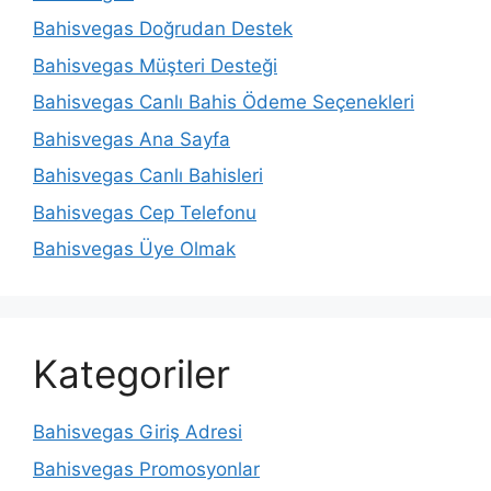
Bahisvegas Doğrudan Destek
Bahisvegas Müşteri Desteği
Bahisvegas Canlı Bahis Ödeme Seçenekleri
Bahisvegas Ana Sayfa
Bahisvegas Canlı Bahisleri
Bahisvegas Cep Telefonu
Bahisvegas Üye Olmak
Kategoriler
Bahisvegas Giriş Adresi
Bahisvegas Promosyonlar