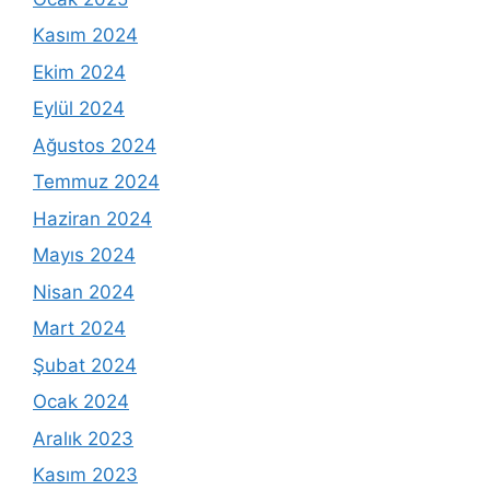
Kasım 2024
Ekim 2024
Eylül 2024
Ağustos 2024
Temmuz 2024
Haziran 2024
Mayıs 2024
Nisan 2024
Mart 2024
Şubat 2024
Ocak 2024
Aralık 2023
Kasım 2023