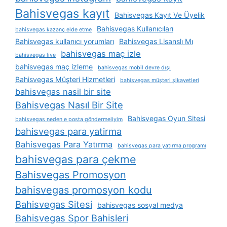
Bahisvegas kayıt
Bahisvegas Kayıt Ve Üyelik
Bahisvegas Kullanıcıları
bahisvegas kazanç elde etme
Bahisvegas kullanıcı yorumları
Bahisvegas Lisanslı Mı
bahisvegas maç izle
bahisvegas live
bahisvegas maç izleme
bahisvegas mobil devre dışı
Bahisvegas Müşteri Hizmetleri
bahisvegas müşteri şikayetleri
bahisvegas nasil bir site
Bahisvegas Nasıl Bir Site
Bahisvegas Oyun Sitesi
bahisvegas neden e posta göndermeliyim
bahisvegas para yatirma
Bahisvegas Para Yatırma
bahisvegas para yatırma programı
bahisvegas para çekme
Bahisvegas Promosyon
bahisvegas promosyon kodu
Bahisvegas Sitesi
bahisvegas sosyal medya
Bahisvegas Spor Bahisleri