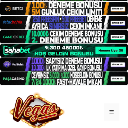
İçeriğe
atla
Menü