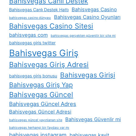
Bahisvegas Canlı Destek
Bahisvegas Casino
Bahisvegas Canlı Destek Hattı
Bahisvegas Casino Oyunları
bahisvegas casino dünyası
Bahisvegas Casino Sitesi
bahisvegas com
bahisvegas gerçekten güvenilir bir site mi
bahisvegas giris twitter
Bahisvegas Giriş
Bahisvegas Giriş Adresi
Bahisvegas Girişi
bahisvegas giriş bonusu
Bahisvegas Giriş Yap
Bahisvegas Güncel
Bahisvegas Güncel Adres
Bahisvegas Güncel Adresi
Bahisvegas Güvenlir mi
bahisvegas güncel yayınlanan site
bahisvegas herhangi bir faydası var mı
bahisvegas instagram
bahisvegas kayit