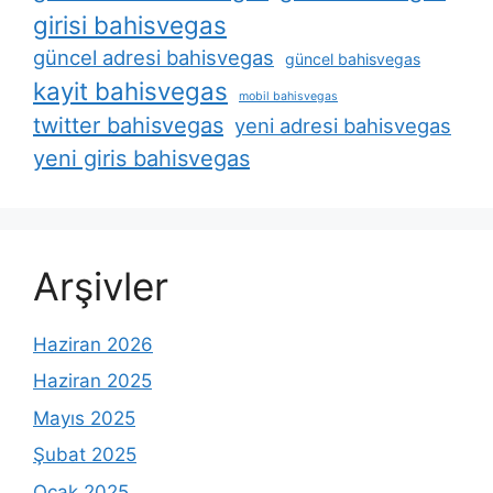
girisi bahisvegas
güncel adresi bahisvegas
güncel bahisvegas
kayit bahisvegas
mobil bahisvegas
twitter bahisvegas
yeni adresi bahisvegas
yeni giris bahisvegas
Arşivler
Haziran 2026
Haziran 2025
Mayıs 2025
Şubat 2025
Ocak 2025