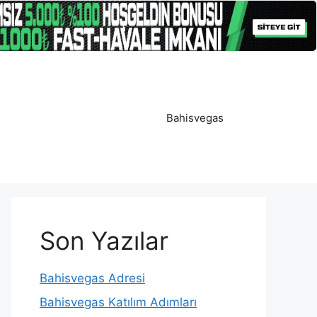
Bahisvegas
Son Yazılar
Bahisvegas Adresi
Bahisvegas Katılım Adımları