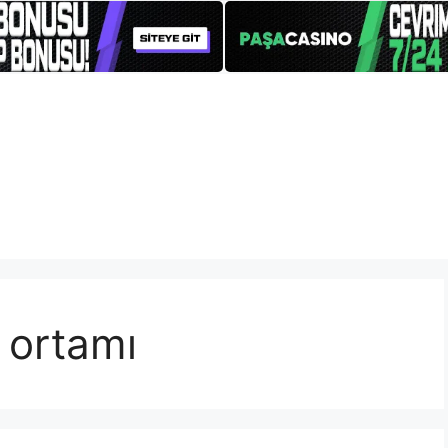
 ortamı