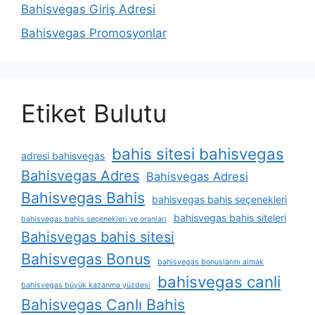
Bahisvegas Giriş Adresi
Bahisvegas Promosyonlar
Etiket Bulutu
bahis sitesi bahisvegas
adresi bahisvegas
Bahisvegas Adres
Bahisvegas Adresi
Bahisvegas Bahis
bahisvegas bahis seçenekleri
bahisvegas bahis siteleri
bahisvegas bahis seçenekleri ve oranları
Bahisvegas bahis sitesi
Bahisvegas Bonus
bahisvegas bonuslarını almak
bahisvegas canli
bahisvegas büyük kazanma yüzdesi
Bahisvegas Canlı Bahis