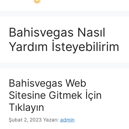
Bahisvegas Nasıl
Yardım İsteyebilirim
Bahisvegas Web
Sitesine Gitmek İçin
Tıklayın
Şubat 2, 2023
Yazarı:
admin