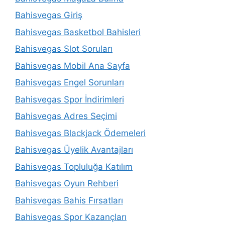
Bahisvegas Giriş
Bahisvegas Basketbol Bahisleri
Bahisvegas Slot Soruları
Bahisvegas Mobil Ana Sayfa
Bahisvegas Engel Sorunları
Bahisvegas Spor İndirimleri
Bahisvegas Adres Seçimi
Bahisvegas Blackjack Ödemeleri
Bahisvegas Üyelik Avantajları
Bahisvegas Topluluğa Katılım
Bahisvegas Oyun Rehberi
Bahisvegas Bahis Fırsatları
Bahisvegas Spor Kazançları