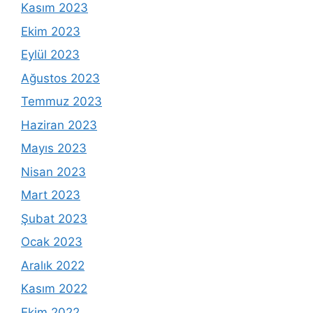
Kasım 2023
Ekim 2023
Eylül 2023
Ağustos 2023
Temmuz 2023
Haziran 2023
Mayıs 2023
Nisan 2023
Mart 2023
Şubat 2023
Ocak 2023
Aralık 2022
Kasım 2022
Ekim 2022