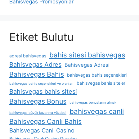
Bahisvegas Promosyonlar
Etiket Bulutu
bahis sitesi bahisvegas
adresi bahisvegas
Bahisvegas Adres
Bahisvegas Adresi
Bahisvegas Bahis
bahisvegas bahis seçenekleri
bahisvegas bahis siteleri
bahisvegas bahis seçenekleri ve oranları
Bahisvegas bahis sitesi
Bahisvegas Bonus
bahisvegas bonuslarını almak
bahisvegas canli
bahisvegas büyük kazanma yüzdesi
Bahisvegas Canlı Bahis
Bahisvegas Canlı Casino
Bahisvegas Canlı Casino Oyunları