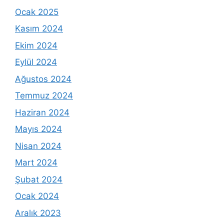
Ocak 2025
Kasım 2024
Ekim 2024
Eylül 2024
Ağustos 2024
Temmuz 2024
Haziran 2024
Mayıs 2024
Nisan 2024
Mart 2024
Şubat 2024
Ocak 2024
Aralık 2023