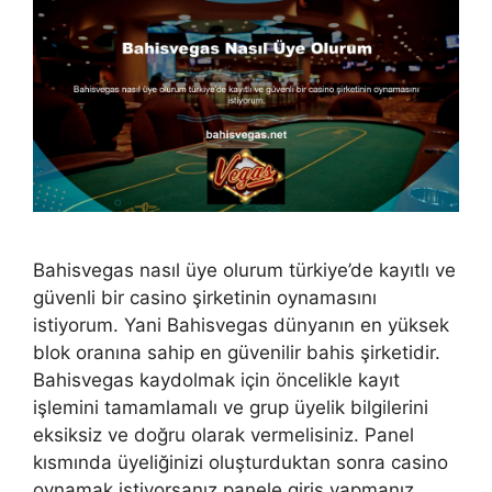
Bahisvegas nasıl üye olurum türkiye’de kayıtlı ve
güvenli bir casino şirketinin oynamasını
istiyorum. Yani Bahisvegas dünyanın en yüksek
blok oranına sahip en güvenilir bahis şirketidir.
Bahisvegas kaydolmak için öncelikle kayıt
işlemini tamamlamalı ve grup üyelik bilgilerini
eksiksiz ve doğru olarak vermelisiniz. Panel
kısmında üyeliğinizi oluşturduktan sonra casino
oynamak istiyorsanız panele giriş yapmanız