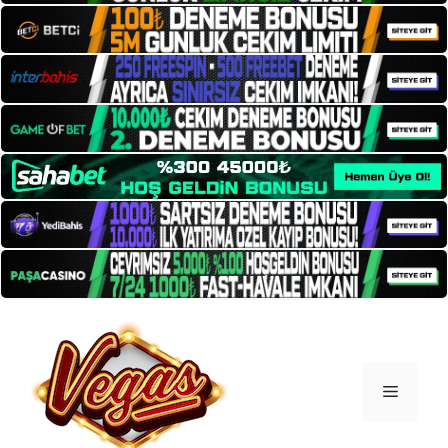
İçeriğe
atla
Menü