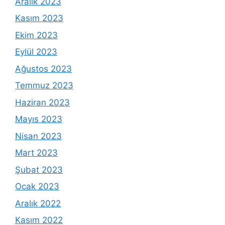
Aralık 2023
Kasım 2023
Ekim 2023
Eylül 2023
Ağustos 2023
Temmuz 2023
Haziran 2023
Mayıs 2023
Nisan 2023
Mart 2023
Şubat 2023
Ocak 2023
Aralık 2022
Kasım 2022