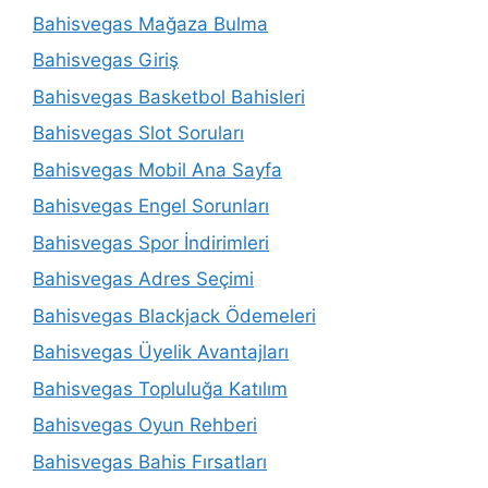
Bahisvegas Mağaza Bulma
Bahisvegas Giriş
Bahisvegas Basketbol Bahisleri
Bahisvegas Slot Soruları
Bahisvegas Mobil Ana Sayfa
Bahisvegas Engel Sorunları
Bahisvegas Spor İndirimleri
Bahisvegas Adres Seçimi
Bahisvegas Blackjack Ödemeleri
Bahisvegas Üyelik Avantajları
Bahisvegas Topluluğa Katılım
Bahisvegas Oyun Rehberi
Bahisvegas Bahis Fırsatları