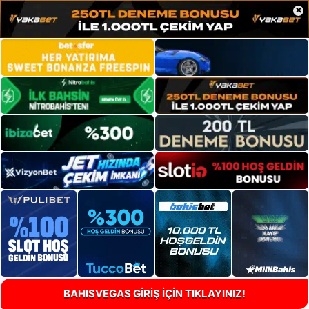
×
BAHISVEGAS GİRİŞ İÇİN TIKLAYINIZ!