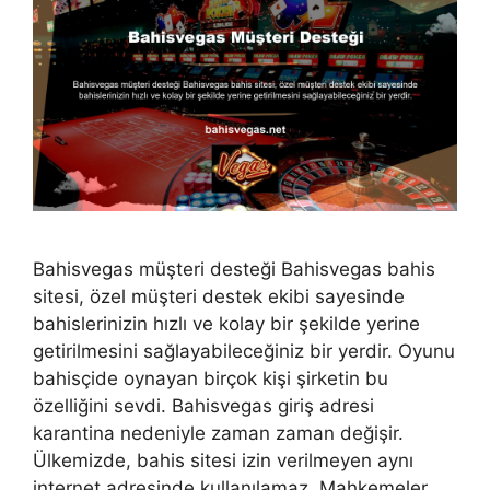
Bahisvegas müşteri desteği Bahisvegas bahis
sitesi, özel müşteri destek ekibi sayesinde
bahislerinizin hızlı ve kolay bir şekilde yerine
getirilmesini sağlayabileceğiniz bir yerdir. Oyunu
bahisçide oynayan birçok kişi şirketin bu
özelliğini sevdi. Bahisvegas giriş adresi
karantina nedeniyle zaman zaman değişir.
Ülkemizde, bahis sitesi izin verilmeyen aynı
internet adresinde kullanılamaz. Mahkemeler