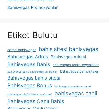
Bahisvegas Promosyonlar
Etiket Bulutu
bahis sitesi bahisvegas
adresi bahisvegas
Bahisvegas Adres
Bahisvegas Adresi
Bahisvegas Bahis
bahisvegas bahis seçenekleri
bahisvegas bahis siteleri
bahisvegas bahis seçenekleri ve oranları
Bahisvegas bahis sitesi
Bahisvegas Bonus
bahisvegas bonuslarını almak
bahisvegas canli
bahisvegas büyük kazanma yüzdesi
Bahisvegas Canlı Bahis
Bahisvegas Canlı Casino