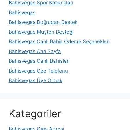
Bahisvegas Spor Kazançları
Bahisvegas
Bahisvegas Doğrudan Destek
Bahisvegas Müşteri Desteği
Bahisvegas Canlı Bahis Ödeme Seçenekleri
Bahisvegas Ana Sayfa
Bahisvegas Canlı Bahisleri
Bahisvegas Cep Telefonu
Bahisvegas Üye Olmak
Kategoriler
Bahisvegas Giriş Adresi