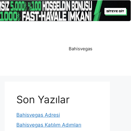
Bahisvegas
Son Yazılar
Bahisvegas Adresi
Bahisvegas Katılım Adımları