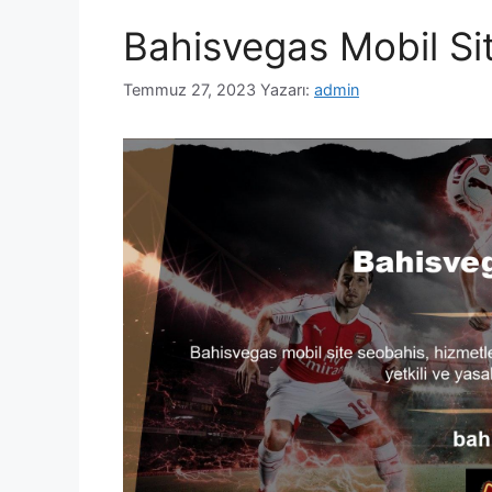
Bahisvegas Mobil Si
Temmuz 27, 2023
Yazarı:
admin