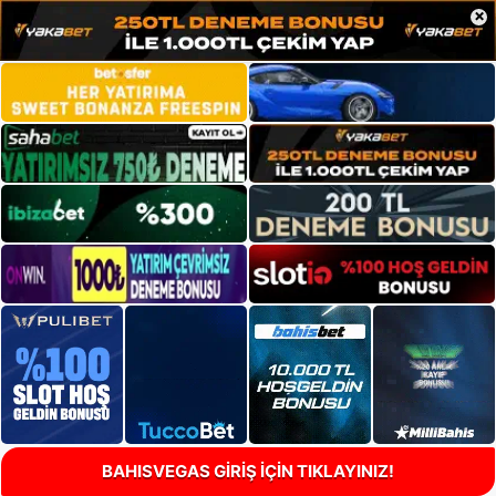
×
BAHISVEGAS GİRİŞ İÇİN TIKLAYINIZ!