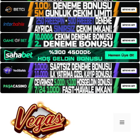
İçeriğe
atla
Menü