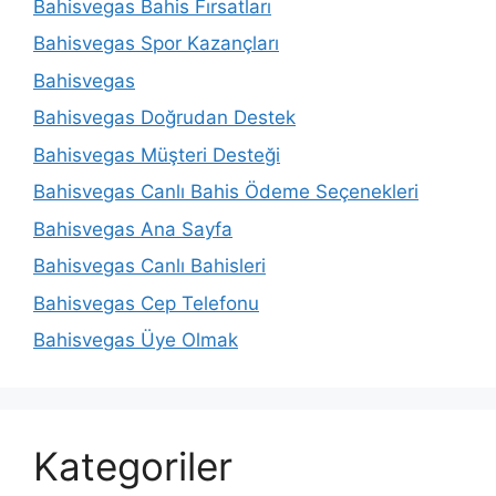
Bahisvegas Bahis Fırsatları
Bahisvegas Spor Kazançları
Bahisvegas
Bahisvegas Doğrudan Destek
Bahisvegas Müşteri Desteği
Bahisvegas Canlı Bahis Ödeme Seçenekleri
Bahisvegas Ana Sayfa
Bahisvegas Canlı Bahisleri
Bahisvegas Cep Telefonu
Bahisvegas Üye Olmak
Kategoriler