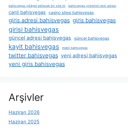
bahisvegas şikâyet edilecek bir site mi
bahisvegas şirketinin eski adresi
canli bahisvegas
casino sitesi bahisvegas
giris adresi bahisvegas
giris bahisvegas
girisi bahisvegas
güncel adresi bahisvegas
güncel bahisvegas
kayit bahisvegas
mobil bahisvegas
twitter bahisvegas
yeni adresi bahisvegas
yeni giris bahisvegas
Arşivler
Haziran 2026
Haziran 2025