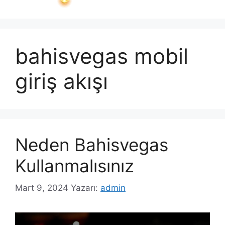
bahisvegas mobil
giriş akışı
Neden Bahisvegas
Kullanmalısınız
Mart 9, 2024
Yazarı:
admin