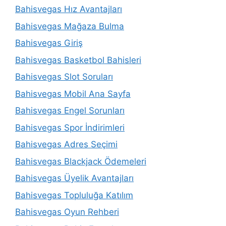
Bahisvegas Hız Avantajları
Bahisvegas Mağaza Bulma
Bahisvegas Giriş
Bahisvegas Basketbol Bahisleri
Bahisvegas Slot Soruları
Bahisvegas Mobil Ana Sayfa
Bahisvegas Engel Sorunları
Bahisvegas Spor İndirimleri
Bahisvegas Adres Seçimi
Bahisvegas Blackjack Ödemeleri
Bahisvegas Üyelik Avantajları
Bahisvegas Topluluğa Katılım
Bahisvegas Oyun Rehberi