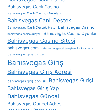
Bahisvegas Canlı Casino
Bahisvegas Canlı Casino Oyunları
Bahisvegas Canlı Destek
Bahisvegas Casino
Bahisvegas Canlı Destek Hattı
Bahisvegas Casino Oyunları
bahisvegas casino dünyası
Bahisvegas Casino Sitesi
bahisvegas com
bahisvegas gerçekten güvenilir bir site mi
bahisvegas giris twitter
Bahisvegas Giriş
Bahisvegas Giriş Adresi
Bahisvegas Girişi
bahisvegas giriş bonusu
Bahisvegas Giriş Yap
Bahisvegas Güncel
Bahisvegas Güncel Adres
Bahisvegas Güncel Adresi