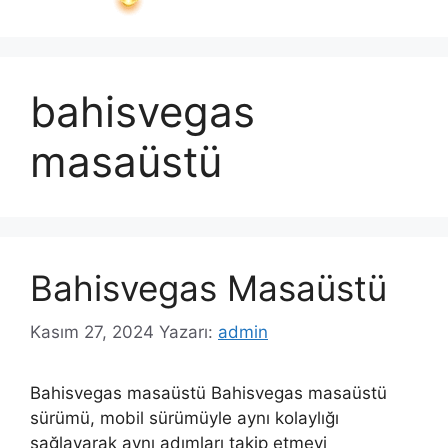
bahisvegas
masaüstü
Bahisvegas Masaüstü
Kasım 27, 2024
Yazarı:
admin
Bahisvegas masaüstü Bahisvegas masaüstü
sürümü, mobil sürümüyle aynı kolaylığı
sağlayarak aynı adımları takip etmeyi