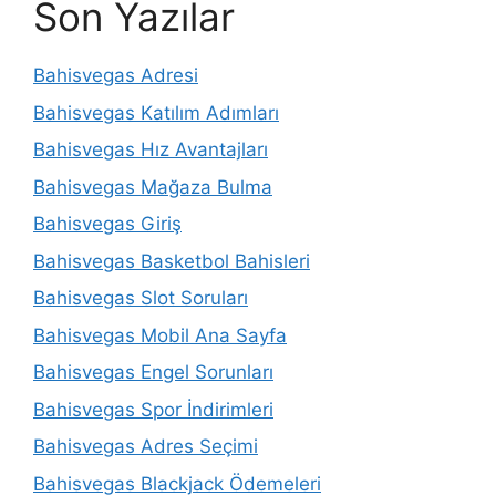
Son Yazılar
Bahisvegas Adresi
Bahisvegas Katılım Adımları
Bahisvegas Hız Avantajları
Bahisvegas Mağaza Bulma
Bahisvegas Giriş
Bahisvegas Basketbol Bahisleri
Bahisvegas Slot Soruları
Bahisvegas Mobil Ana Sayfa
Bahisvegas Engel Sorunları
Bahisvegas Spor İndirimleri
Bahisvegas Adres Seçimi
Bahisvegas Blackjack Ödemeleri