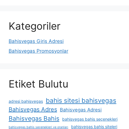
Kategoriler
Bahisvegas Giriş Adresi
Bahisvegas Promosyonlar
Etiket Bulutu
bahis sitesi bahisvegas
adresi bahisvegas
Bahisvegas Adres
Bahisvegas Adresi
Bahisvegas Bahis
bahisvegas bahis seçenekleri
bahisvegas bahis siteleri
bahisvegas bahis seçenekleri ve oranları