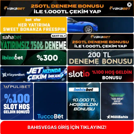
×
BAHISVEGAS GİRİŞ İÇİN TIKLAYINIZ!