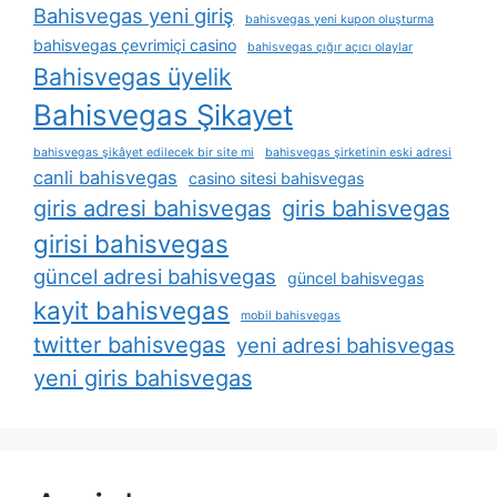
Bahisvegas yeni giriş
bahisvegas yeni kupon oluşturma
bahisvegas çevrimiçi casino
bahisvegas çığır açıcı olaylar
Bahisvegas üyelik
Bahisvegas Şikayet
bahisvegas şikâyet edilecek bir site mi
bahisvegas şirketinin eski adresi
canli bahisvegas
casino sitesi bahisvegas
giris adresi bahisvegas
giris bahisvegas
girisi bahisvegas
güncel adresi bahisvegas
güncel bahisvegas
kayit bahisvegas
mobil bahisvegas
twitter bahisvegas
yeni adresi bahisvegas
yeni giris bahisvegas