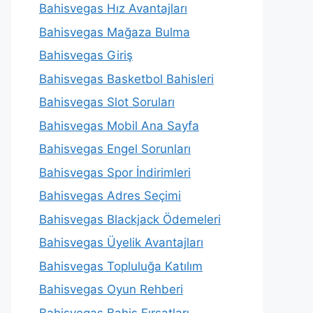
Bahisvegas Hız Avantajları
Bahisvegas Mağaza Bulma
Bahisvegas Giriş
Bahisvegas Basketbol Bahisleri
Bahisvegas Slot Soruları
Bahisvegas Mobil Ana Sayfa
Bahisvegas Engel Sorunları
Bahisvegas Spor İndirimleri
Bahisvegas Adres Seçimi
Bahisvegas Blackjack Ödemeleri
Bahisvegas Üyelik Avantajları
Bahisvegas Topluluğa Katılım
Bahisvegas Oyun Rehberi
Bahisvegas Bahis Fırsatları