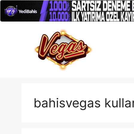
İçeriğe
atla
bahisvegas kullan