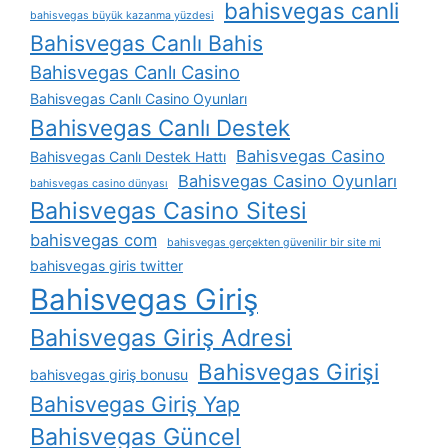
bahisvegas canli
bahisvegas büyük kazanma yüzdesi
Bahisvegas Canlı Bahis
Bahisvegas Canlı Casino
Bahisvegas Canlı Casino Oyunları
Bahisvegas Canlı Destek
Bahisvegas Casino
Bahisvegas Canlı Destek Hattı
Bahisvegas Casino Oyunları
bahisvegas casino dünyası
Bahisvegas Casino Sitesi
bahisvegas com
bahisvegas gerçekten güvenilir bir site mi
bahisvegas giris twitter
Bahisvegas Giriş
Bahisvegas Giriş Adresi
Bahisvegas Girişi
bahisvegas giriş bonusu
Bahisvegas Giriş Yap
Bahisvegas Güncel