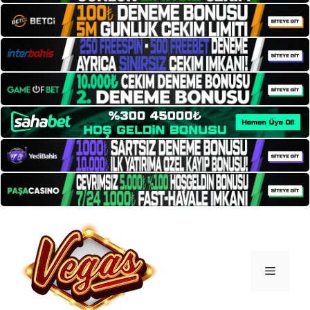
İçeriğe
atla
Menü