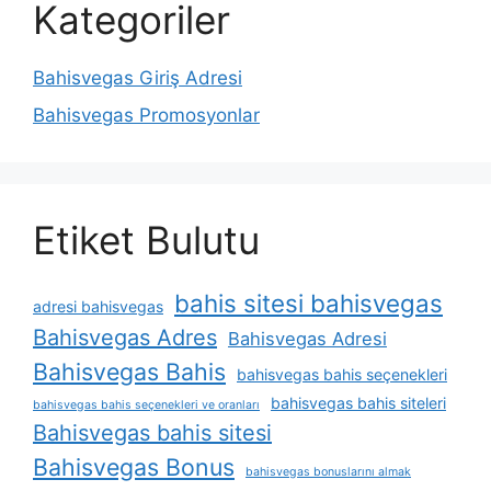
Kategoriler
Bahisvegas Giriş Adresi
Bahisvegas Promosyonlar
Etiket Bulutu
bahis sitesi bahisvegas
adresi bahisvegas
Bahisvegas Adres
Bahisvegas Adresi
Bahisvegas Bahis
bahisvegas bahis seçenekleri
bahisvegas bahis siteleri
bahisvegas bahis seçenekleri ve oranları
Bahisvegas bahis sitesi
Bahisvegas Bonus
bahisvegas bonuslarını almak