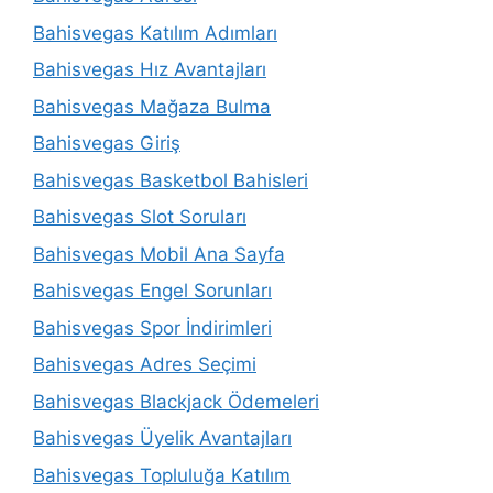
Bahisvegas Katılım Adımları
Bahisvegas Hız Avantajları
Bahisvegas Mağaza Bulma
Bahisvegas Giriş
Bahisvegas Basketbol Bahisleri
Bahisvegas Slot Soruları
Bahisvegas Mobil Ana Sayfa
Bahisvegas Engel Sorunları
Bahisvegas Spor İndirimleri
Bahisvegas Adres Seçimi
Bahisvegas Blackjack Ödemeleri
Bahisvegas Üyelik Avantajları
Bahisvegas Topluluğa Katılım