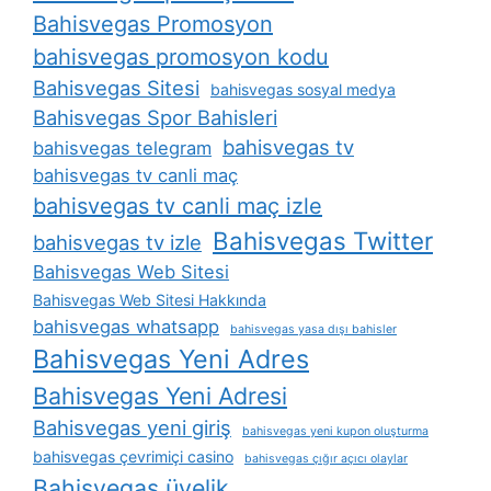
Bahisvegas Promosyon
bahisvegas promosyon kodu
Bahisvegas Sitesi
bahisvegas sosyal medya
Bahisvegas Spor Bahisleri
bahisvegas tv
bahisvegas telegram
bahisvegas tv canli maç
bahisvegas tv canli maç izle
Bahisvegas Twitter
bahisvegas tv izle
Bahisvegas Web Sitesi
Bahisvegas Web Sitesi Hakkında
bahisvegas whatsapp
bahisvegas yasa dışı bahisler
Bahisvegas Yeni Adres
Bahisvegas Yeni Adresi
Bahisvegas yeni giriş
bahisvegas yeni kupon oluşturma
bahisvegas çevrimiçi casino
bahisvegas çığır açıcı olaylar
Bahisvegas üyelik