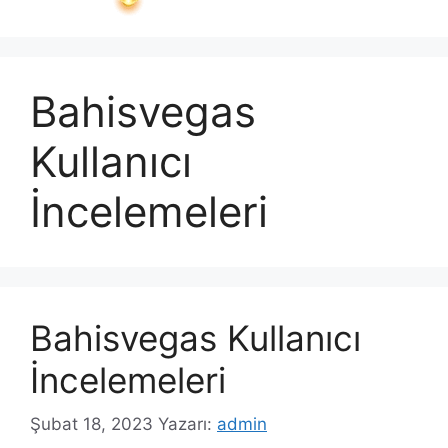
Bahisvegas
Kullanıcı
İncelemeleri
Bahisvegas Kullanıcı
İncelemeleri
Şubat 18, 2023
Yazarı:
admin