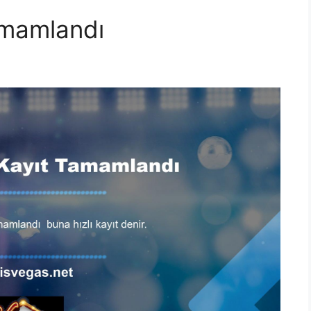
amamlandı