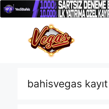
İçeriğe
atla
bahisvegas kayı