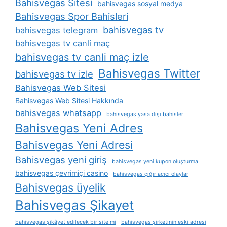
Bahisvegas Sitesi
bahisvegas sosyal medya
Bahisvegas Spor Bahisleri
bahisvegas tv
bahisvegas telegram
bahisvegas tv canli maç
bahisvegas tv canli maç izle
Bahisvegas Twitter
bahisvegas tv izle
Bahisvegas Web Sitesi
Bahisvegas Web Sitesi Hakkında
bahisvegas whatsapp
bahisvegas yasa dışı bahisler
Bahisvegas Yeni Adres
Bahisvegas Yeni Adresi
Bahisvegas yeni giriş
bahisvegas yeni kupon oluşturma
bahisvegas çevrimiçi casino
bahisvegas çığır açıcı olaylar
Bahisvegas üyelik
Bahisvegas Şikayet
bahisvegas şikâyet edilecek bir site mi
bahisvegas şirketinin eski adresi