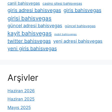
canli bahisvegas
casino sitesi bahisvegas
giris adresi bahisvegas
giris bahisvegas
girisi bahisvegas
güncel adresi bahisvegas
güncel bahisvegas
kayit bahisvegas
mobil bahisvegas
twitter bahisvegas
yeni adresi bahisvegas
yeni giris bahisvegas
Arşivler
Haziran 2026
Haziran 2025
Mayıs 2025