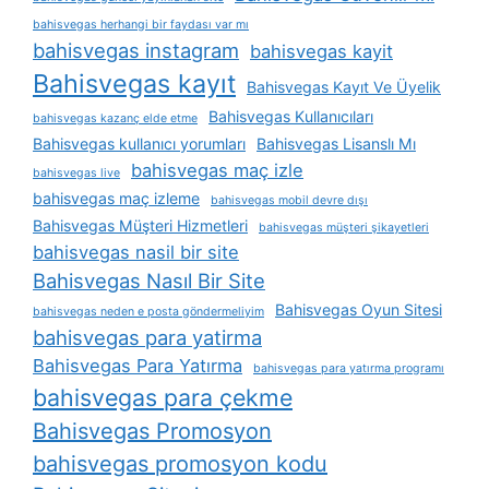
bahisvegas herhangi bir faydası var mı
bahisvegas instagram
bahisvegas kayit
Bahisvegas kayıt
Bahisvegas Kayıt Ve Üyelik
Bahisvegas Kullanıcıları
bahisvegas kazanç elde etme
Bahisvegas kullanıcı yorumları
Bahisvegas Lisanslı Mı
bahisvegas maç izle
bahisvegas live
bahisvegas maç izleme
bahisvegas mobil devre dışı
Bahisvegas Müşteri Hizmetleri
bahisvegas müşteri şikayetleri
bahisvegas nasil bir site
Bahisvegas Nasıl Bir Site
Bahisvegas Oyun Sitesi
bahisvegas neden e posta göndermeliyim
bahisvegas para yatirma
Bahisvegas Para Yatırma
bahisvegas para yatırma programı
bahisvegas para çekme
Bahisvegas Promosyon
bahisvegas promosyon kodu