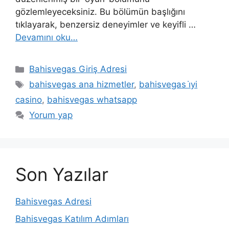
gözlemleyeceksiniz. Bu bölümün başlığını
tıklayarak, benzersiz deneyimler ve keyifli …
Devamını oku…
Kategoriler
Bahisvegas Giriş Adresi
Etiketler
bahisvegas ana hizmetler
,
bahisvegas i̇yi
casino
,
bahisvegas whatsapp
Yorum yap
Son Yazılar
Bahisvegas Adresi
Bahisvegas Katılım Adımları