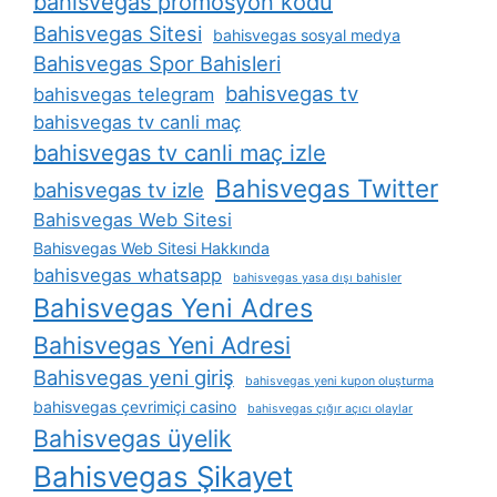
bahisvegas promosyon kodu
Bahisvegas Sitesi
bahisvegas sosyal medya
Bahisvegas Spor Bahisleri
bahisvegas tv
bahisvegas telegram
bahisvegas tv canli maç
bahisvegas tv canli maç izle
Bahisvegas Twitter
bahisvegas tv izle
Bahisvegas Web Sitesi
Bahisvegas Web Sitesi Hakkında
bahisvegas whatsapp
bahisvegas yasa dışı bahisler
Bahisvegas Yeni Adres
Bahisvegas Yeni Adresi
Bahisvegas yeni giriş
bahisvegas yeni kupon oluşturma
bahisvegas çevrimiçi casino
bahisvegas çığır açıcı olaylar
Bahisvegas üyelik
Bahisvegas Şikayet