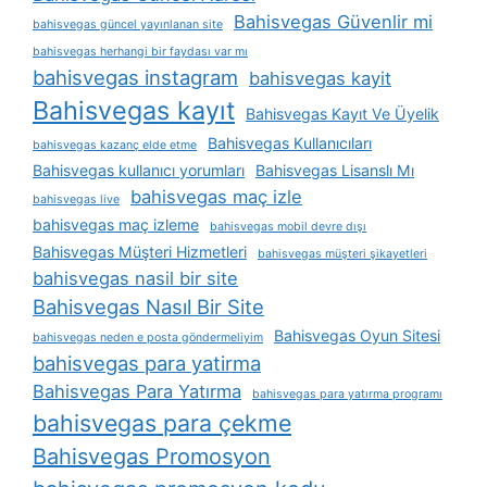
Bahisvegas Güvenlir mi
bahisvegas güncel yayınlanan site
bahisvegas herhangi bir faydası var mı
bahisvegas instagram
bahisvegas kayit
Bahisvegas kayıt
Bahisvegas Kayıt Ve Üyelik
Bahisvegas Kullanıcıları
bahisvegas kazanç elde etme
Bahisvegas kullanıcı yorumları
Bahisvegas Lisanslı Mı
bahisvegas maç izle
bahisvegas live
bahisvegas maç izleme
bahisvegas mobil devre dışı
Bahisvegas Müşteri Hizmetleri
bahisvegas müşteri şikayetleri
bahisvegas nasil bir site
Bahisvegas Nasıl Bir Site
Bahisvegas Oyun Sitesi
bahisvegas neden e posta göndermeliyim
bahisvegas para yatirma
Bahisvegas Para Yatırma
bahisvegas para yatırma programı
bahisvegas para çekme
Bahisvegas Promosyon