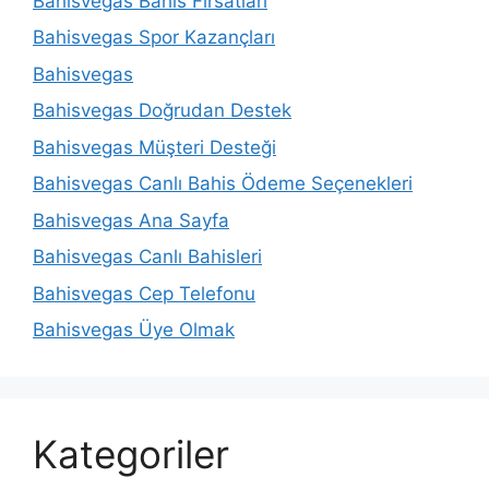
Bahisvegas Bahis Fırsatları
Bahisvegas Spor Kazançları
Bahisvegas
Bahisvegas Doğrudan Destek
Bahisvegas Müşteri Desteği
Bahisvegas Canlı Bahis Ödeme Seçenekleri
Bahisvegas Ana Sayfa
Bahisvegas Canlı Bahisleri
Bahisvegas Cep Telefonu
Bahisvegas Üye Olmak
Kategoriler