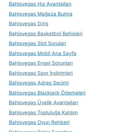
Bahisvegas Hız Avantajları
Bahisvegas Mağaza Bulma
Bahisvegas Giriş
Bahisvegas Basketbol Bahisleri
Bahisvegas Slot Soruları
Bahisvegas Mobil Ana Sayfa
Bahisvegas Engel Sorunları
Bahisvegas Spor İndirimleri
Bahisvegas Adres Seçimi
Bahisvegas Blackjack Ödemeleri
Bahisvegas Üyelik Avantajları
Bahisvegas Topluluğa Katılım
Bahisvegas Oyun Rehberi