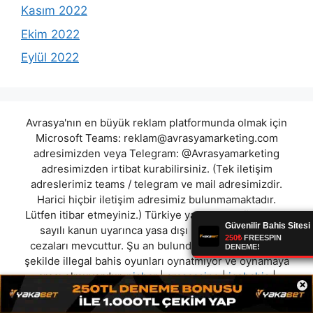
Kasım 2022
Ekim 2022
Eylül 2022
Avrasya'nın en büyük reklam platformunda olmak için
Microsoft Teams:
reklam@avrasyamarketing.com
adresimizden veya Telegram: @Avrasyamarketing
adresimizden irtibat kurabilirsiniz. (Tek iletişim
adreslerimiz teams / telegram ve mail adresimizdir.
Harici hiçbir iletişim adresimiz bulunmamaktadır.
Lütfen itibar etmeyiniz.) Türkiye yasalarına göre 7258
sayılı kanun uyarınca yasa dışı bahis oynamanın
cezaları mevcuttur. Şu an bulunduğunuz site hiç bir
şekilde illegal bahis oyunları oynatmıyor ve oynamaya
aracı olmuyordur.
nisbar
|
arascasino
|
icebahis
|
×
youwin
|
ultrabet
|
betyolu
|
metabet
|
sheratonbet