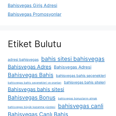
Bahisvegas Giriş Adresi
Bahisvegas Promosyonlar
Etiket Bulutu
bahis sitesi bahisvegas
adresi bahisvegas
Bahisvegas Adres
Bahisvegas Adresi
Bahisvegas Bahis
bahisvegas bahis seçenekleri
bahisvegas bahis siteleri
bahisvegas bahis seçenekleri ve oranları
Bahisvegas bahis sitesi
Bahisvegas Bonus
bahisvegas bonuslarını almak
bahisvegas canli
bahisvegas büyük kazanma yüzdesi
Bahisvegas Canlı Bahis