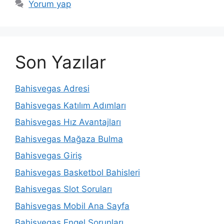
Yorum yap
Son Yazılar
Bahisvegas Adresi
Bahisvegas Katılım Adımları
Bahisvegas Hız Avantajları
Bahisvegas Mağaza Bulma
Bahisvegas Giriş
Bahisvegas Basketbol Bahisleri
Bahisvegas Slot Soruları
Bahisvegas Mobil Ana Sayfa
Bahisvegas Engel Sorunları