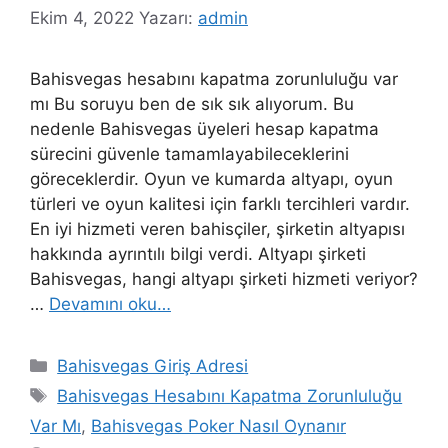
Ekim 4, 2022
Yazarı:
admin
Bahisvegas hesabını kapatma zorunluluğu var
mı Bu soruyu ben de sık sık alıyorum. Bu
nedenle Bahisvegas üyeleri hesap kapatma
sürecini güvenle tamamlayabileceklerini
göreceklerdir. Oyun ve kumarda altyapı, oyun
türleri ve oyun kalitesi için farklı tercihleri ​​vardır.
En iyi hizmeti veren bahisçiler, şirketin altyapısı
hakkında ayrıntılı bilgi verdi. Altyapı şirketi
Bahisvegas, hangi altyapı şirketi hizmeti veriyor?
…
Devamını oku…
Kategoriler
Bahisvegas Giriş Adresi
Etiketler
Bahisvegas Hesabını Kapatma Zorunluluğu
Var Mı
,
Bahisvegas Poker Nasıl Oynanır