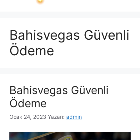
Bahisvegas Güvenli
Ödeme
Bahisvegas Güvenli
Ödeme
Ocak 24, 2023
Yazarı:
admin