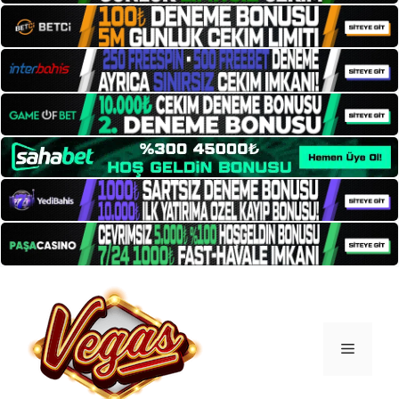
İçeriğe
atla
Menü