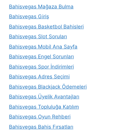
Bahisvegas Mağaza Bulma
Bahisvegas Giriş
Bahisvegas Basketbol Bahisleri
Bahisvegas Slot Soruları
Bahisvegas Mobil Ana Sayfa
Bahisvegas Engel Sorunları
Bahisvegas Spor İndirimleri
Bahisvegas Adres Seçimi
Bahisvegas Blackjack Ödemeleri
Bahisvegas Üyelik Avantajları
Bahisvegas Topluluğa Katılım
Bahisvegas Oyun Rehberi
Bahisvegas Bahis Fırsatları