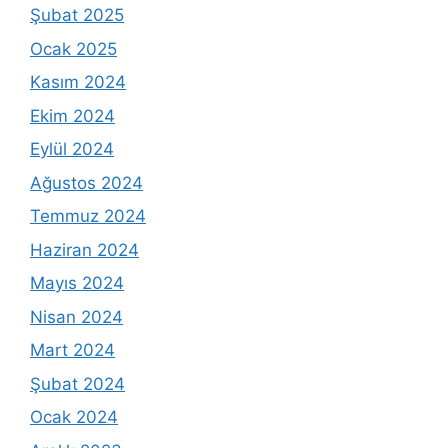
Şubat 2025
Ocak 2025
Kasım 2024
Ekim 2024
Eylül 2024
Ağustos 2024
Temmuz 2024
Haziran 2024
Mayıs 2024
Nisan 2024
Mart 2024
Şubat 2024
Ocak 2024