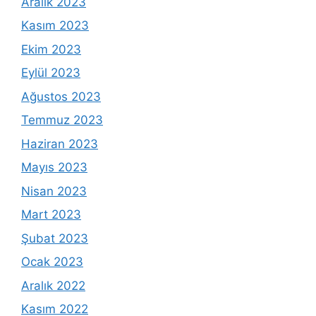
Aralık 2023
Kasım 2023
Ekim 2023
Eylül 2023
Ağustos 2023
Temmuz 2023
Haziran 2023
Mayıs 2023
Nisan 2023
Mart 2023
Şubat 2023
Ocak 2023
Aralık 2022
Kasım 2022