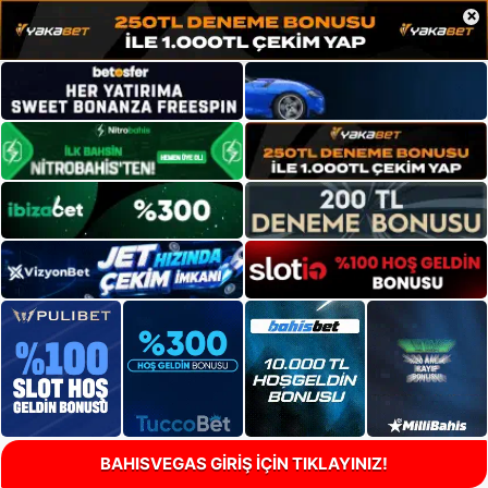
×
BAHISVEGAS GİRİŞ İÇİN TIKLAYINIZ!