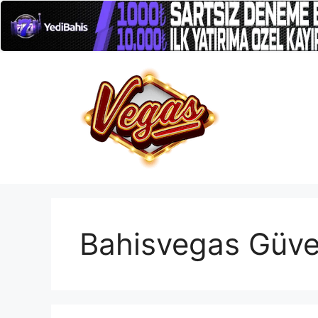
İçeriğe
atla
Bahisvegas Güven