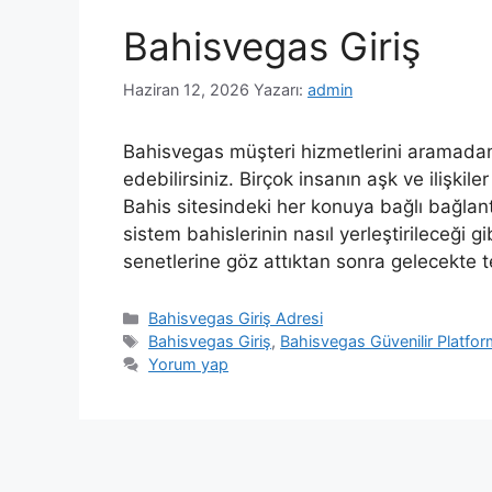
Bahisvegas Giriş
Haziran 12, 2026
Yazarı:
admin
Bahisvegas müşteri hizmetlerini aramadan 
edebilirsiniz. Birçok insanın aşk ve ilişkile
Bahis sitesindeki her konuya bağlı bağlant
sistem bahislerinin nasıl yerleştirileceği gi
senetlerine göz attıktan sonra gelecekte 
Kategoriler
Bahisvegas Giriş Adresi
Etiketler
Bahisvegas Giriş
,
Bahisvegas Güvenilir Platfo
Yorum yap