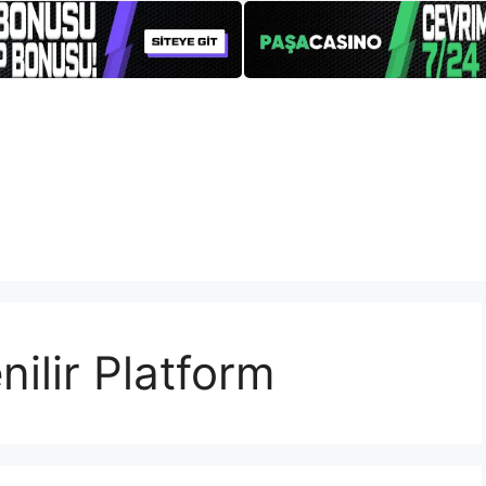
ilir Platform