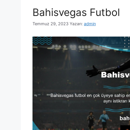
Bahisvegas Futbol
Temmuz 29, 2023
Yazarı:
admin