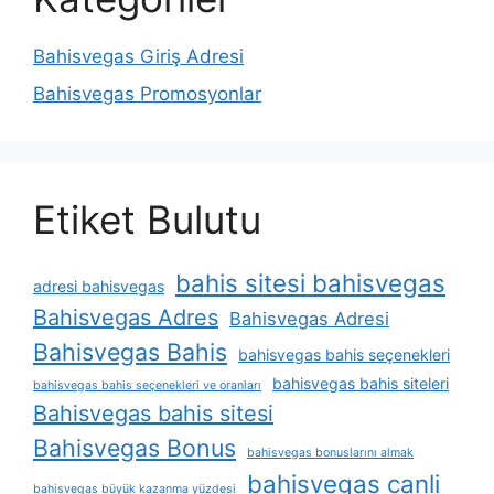
Bahisvegas Giriş Adresi
Bahisvegas Promosyonlar
Etiket Bulutu
bahis sitesi bahisvegas
adresi bahisvegas
Bahisvegas Adres
Bahisvegas Adresi
Bahisvegas Bahis
bahisvegas bahis seçenekleri
bahisvegas bahis siteleri
bahisvegas bahis seçenekleri ve oranları
Bahisvegas bahis sitesi
Bahisvegas Bonus
bahisvegas bonuslarını almak
bahisvegas canli
bahisvegas büyük kazanma yüzdesi