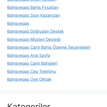
Bahisvegas Bahis Fırsatları
Bahisvegas Spor Kazançları
Bahisvegas
Bahisvegas Doğrudan Destek
Bahisvegas Müşteri Desteği
Bahisvegas Canlı Bahis Ödeme Seçenekleri
Bahisvegas Ana Sayfa
Bahisvegas Canlı Bahisleri
Bahisvegas Cep Telefonu
Bahisvegas Üye Olmak
Kategoriler