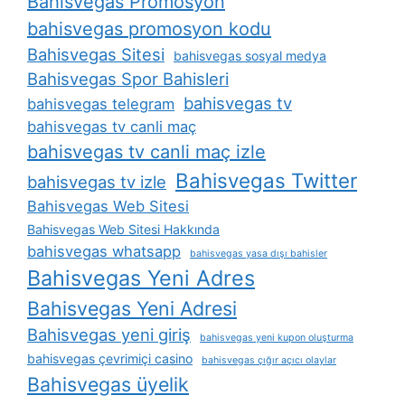
Bahisvegas Promosyon
bahisvegas promosyon kodu
Bahisvegas Sitesi
bahisvegas sosyal medya
Bahisvegas Spor Bahisleri
bahisvegas tv
bahisvegas telegram
bahisvegas tv canli maç
bahisvegas tv canli maç izle
Bahisvegas Twitter
bahisvegas tv izle
Bahisvegas Web Sitesi
Bahisvegas Web Sitesi Hakkında
bahisvegas whatsapp
bahisvegas yasa dışı bahisler
Bahisvegas Yeni Adres
Bahisvegas Yeni Adresi
Bahisvegas yeni giriş
bahisvegas yeni kupon oluşturma
bahisvegas çevrimiçi casino
bahisvegas çığır açıcı olaylar
Bahisvegas üyelik