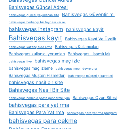
Bahisvegas Güncel Adresi
Bahisvegas Güvenlir mi
bahisvegas güncel yayınlanan site
bahisvegas herhangi bir faydası var mı
bahisvegas instagram
bahisvegas kayit
Bahisvegas kayıt
Bahisvegas Kayıt Ve Üyelik
Bahisvegas Kullanıcıları
bahisvegas kazanç elde etme
Bahisvegas kullanıcı yorumları
Bahisvegas Lisanslı Mı
bahisvegas maç izle
bahisvegas live
bahisvegas maç izleme
bahisvegas mobil devre dışı
Bahisvegas Müşteri Hizmetleri
bahisvegas müşteri şikayetleri
bahisvegas nasil bir site
Bahisvegas Nasıl Bir Site
Bahisvegas Oyun Sitesi
bahisvegas neden e posta göndermeliyim
bahisvegas para yatirma
Bahisvegas Para Yatırma
bahisvegas para yatırma programı
bahisvegas para çekme