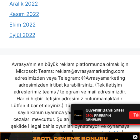
Aralık 2022
Kasım 2022
Ekim 2022
Eylül 2022
Avrasya'nın en büyük reklam platformunda olmak için
Microsoft Teams:
reklam@avrasyamarketing.com
adresimizden veya Telegram: @Avrasyamarketing
adresimizden irtibat kurabilirsiniz. (Tek iletişim
adreslerimiz teams / telegram ve mail adresimizdir.
Harici hiçbir iletişim adresimiz bulunmamaktadır.
Lütfen itibar etmeyiniz.) Türkiye yasalarına göre 7258
sayılı kanun uyarınca yasa dışı bahis oynamanın
cezaları mevcuttur. Şu an bulunduğunuz site hiç bir
şekilde illegal bahis oyunları oynatmıyor ve oynamaya
aracı olmuyordur.
nisbar
|
arascasino
|
icebahis
|
×
youwin
|
ultrabet
|
betyolu
|
metabet
|
sheratonbet