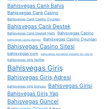
Bahisvegas Canlı Bahis
Bahisvegas Canlı Casino
Bahisvegas Canlı Casino Oyunları
Bahisvegas Canlı Destek
Bahisvegas Casino
Bahisvegas Canlı Destek Hattı
Bahisvegas Casino Oyunları
bahisvegas casino dünyası
Bahisvegas Casino Sitesi
bahisvegas com
bahisvegas gerçekten güvenilir bir site mi
bahisvegas giris twitter
Bahisvegas Giriş
Bahisvegas Giriş Adresi
Bahisvegas Girişi
bahisvegas giriş bonusu
Bahisvegas Giriş Yap
Bahisvegas Güncel
Bahisvegas Güncel Adres