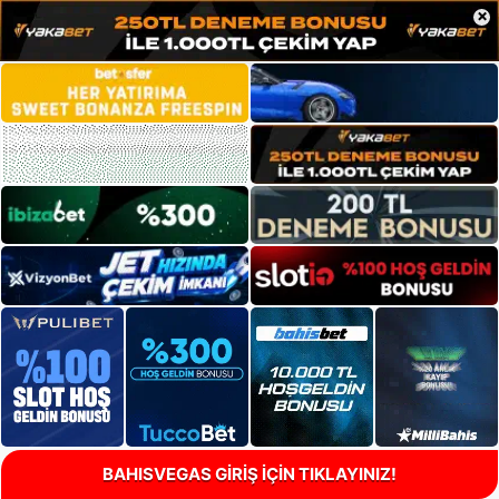
×
BAHISVEGAS GİRİŞ İÇİN TIKLAYINIZ!