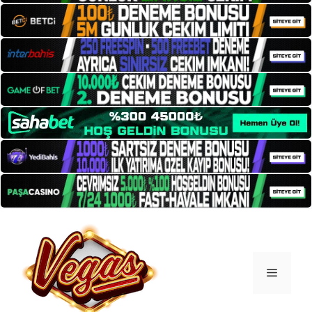
İçeriğe
atla
Menü