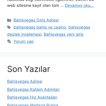
web sitesine kayıt olan tüm …
Devamını oku…
Kategoriler
Bahisvegas Giriş Adresi
Etiketler
bahisvegas bahis ve casino
,
bahisvegas
destek i̇ncelemesi
,
Bahisvegas yeni giriş
Yorum yap
Son Yazılar
Bahisvegas Adresi
Bahisvegas Katılım Adımları
Bahisvegas Hız Avantajları
Bahisvegas Mağaza Bulma