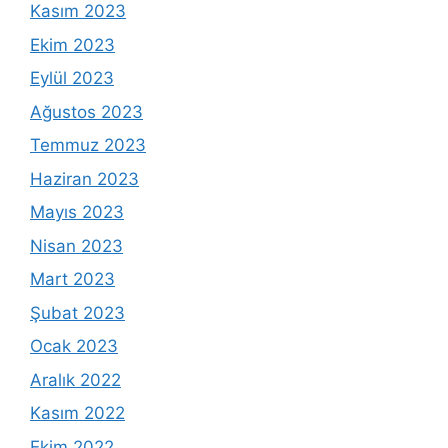
Kasım 2023
Ekim 2023
Eylül 2023
Ağustos 2023
Temmuz 2023
Haziran 2023
Mayıs 2023
Nisan 2023
Mart 2023
Şubat 2023
Ocak 2023
Aralık 2022
Kasım 2022
Ekim 2022