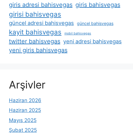
giris adresi bahisvegas
giris bahisvegas
girisi bahisvegas
güncel adresi bahisvegas
güncel bahisvegas
kayit bahisvegas
mobil bahisvegas
twitter bahisvegas
yeni adresi bahisvegas
yeni giris bahisvegas
Arşivler
Haziran 2026
Haziran 2025
Mayıs 2025
Şubat 2025