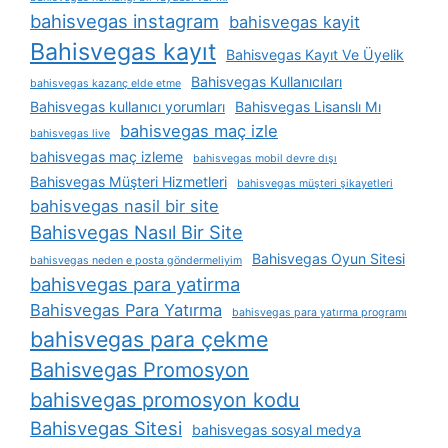
bahisvegas instagram
bahisvegas kayit
Bahisvegas kayıt
Bahisvegas Kayıt Ve Üyelik
Bahisvegas Kullanıcıları
bahisvegas kazanç elde etme
Bahisvegas kullanıcı yorumları
Bahisvegas Lisanslı Mı
bahisvegas maç izle
bahisvegas live
bahisvegas maç izleme
bahisvegas mobil devre dışı
Bahisvegas Müşteri Hizmetleri
bahisvegas müşteri şikayetleri
bahisvegas nasil bir site
Bahisvegas Nasıl Bir Site
Bahisvegas Oyun Sitesi
bahisvegas neden e posta göndermeliyim
bahisvegas para yatirma
Bahisvegas Para Yatırma
bahisvegas para yatırma programı
bahisvegas para çekme
Bahisvegas Promosyon
bahisvegas promosyon kodu
Bahisvegas Sitesi
bahisvegas sosyal medya