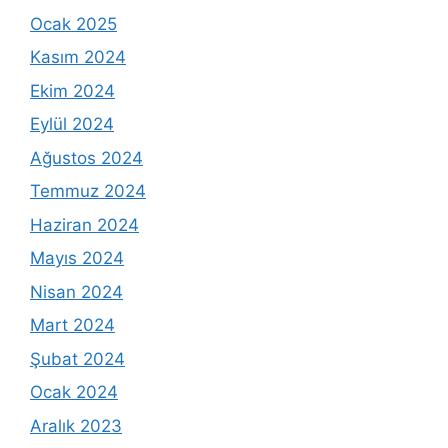
Ocak 2025
Kasım 2024
Ekim 2024
Eylül 2024
Ağustos 2024
Temmuz 2024
Haziran 2024
Mayıs 2024
Nisan 2024
Mart 2024
Şubat 2024
Ocak 2024
Aralık 2023