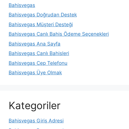
Bahisvegas
Bahisvegas Doğrudan Destek
Bahisvegas Müşteri Desteği
Bahisvegas Canlı Bahis Ödeme Seçenekleri
Bahisvegas Ana Sayfa
Bahisvegas Canlı Bahisleri
Bahisvegas Cep Telefonu
Bahisvegas Üye Olmak
Kategoriler
Bahisvegas Giriş Adresi