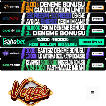
İçeriğe
atla
Menü