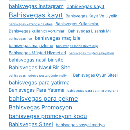
bahisvegas instagram
bahisvegas kayit
Bahisvegas kayıt
Bahisvegas Kayıt Ve Üyelik
Bahisvegas Kullanıcıları
bahisvegas kazanç elde etme
Bahisvegas kullanıcı yorumları
Bahisvegas Lisanslı Mı
bahisvegas maç izle
bahisvegas live
bahisvegas maç izleme
bahisvegas mobil devre dışı
Bahisvegas Müşteri Hizmetleri
bahisvegas müşteri şikayetleri
bahisvegas nasil bir site
Bahisvegas Nasıl Bir Site
Bahisvegas Oyun Sitesi
bahisvegas neden e posta göndermeliyim
bahisvegas para yatirma
Bahisvegas Para Yatırma
bahisvegas para yatırma programı
bahisvegas para çekme
Bahisvegas Promosyon
bahisvegas promosyon kodu
Bahisvegas Sitesi
bahisvegas sosyal medya