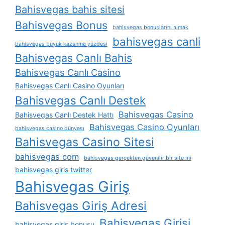
Bahisvegas bahis sitesi
Bahisvegas Bonus
bahisvegas bonuslarını almak
bahisvegas canli
bahisvegas büyük kazanma yüzdesi
Bahisvegas Canlı Bahis
Bahisvegas Canlı Casino
Bahisvegas Canlı Casino Oyunları
Bahisvegas Canlı Destek
Bahisvegas Casino
Bahisvegas Canlı Destek Hattı
Bahisvegas Casino Oyunları
bahisvegas casino dünyası
Bahisvegas Casino Sitesi
bahisvegas com
bahisvegas gerçekten güvenilir bir site mi
bahisvegas giris twitter
Bahisvegas Giriş
Bahisvegas Giriş Adresi
Bahisvegas Girişi
bahisvegas giriş bonusu