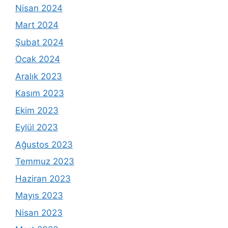
Nisan 2024
Mart 2024
Şubat 2024
Ocak 2024
Aralık 2023
Kasım 2023
Ekim 2023
Eylül 2023
Ağustos 2023
Temmuz 2023
Haziran 2023
Mayıs 2023
Nisan 2023