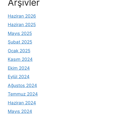
Arşivler
Haziran 2026
Haziran 2025
Mayıs 2025
Şubat 2025
Ocak 2025
Kasım 2024
Ekim 2024
Eylül 2024
Ağustos 2024
Temmuz 2024
Haziran 2024
Mayıs 2024