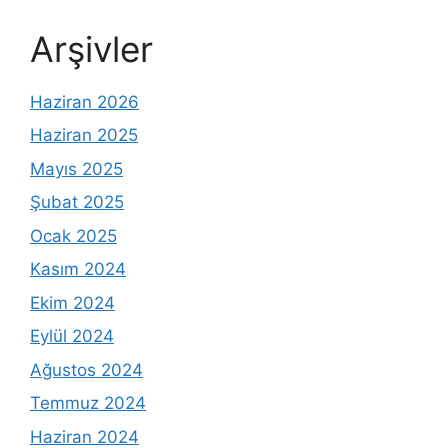
Arşivler
Haziran 2026
Haziran 2025
Mayıs 2025
Şubat 2025
Ocak 2025
Kasım 2024
Ekim 2024
Eylül 2024
Ağustos 2024
Temmuz 2024
Haziran 2024