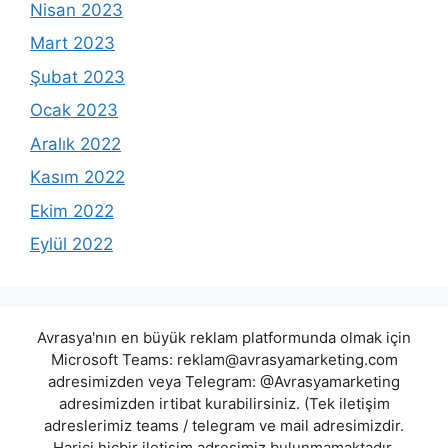
Nisan 2023
Mart 2023
Şubat 2023
Ocak 2023
Aralık 2022
Kasım 2022
Ekim 2022
Eylül 2022
Avrasya'nın en büyük reklam platformunda olmak için
Microsoft Teams:
reklam@avrasyamarketing.com
adresimizden veya Telegram: @Avrasyamarketing
adresimizden irtibat kurabilirsiniz. (Tek iletişim
adreslerimiz teams / telegram ve mail adresimizdir.
Harici hiçbir iletişim adresimiz bulunmamaktadır.