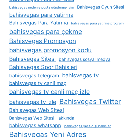
Bahisvegas Oyun Sitesi
bahisvegas neden e posta göndermeliyim
bahisvegas para yatirma
Bahisvegas Para Yatırma
bahisvegas para yatırma programı
bahisvegas para çekme
Bahisvegas Promosyon
bahisvegas promosyon kodu
Bahisvegas Sitesi
bahisvegas sosyal medya
Bahisvegas Spor Bahisleri
bahisvegas tv
bahisvegas telegram
bahisvegas tv canli maç
bahisvegas tv canli maç izle
Bahisvegas Twitter
bahisvegas tv izle
Bahisvegas Web Sitesi
Bahisvegas Web Sitesi Hakkında
bahisvegas whatsapp
bahisvegas yasa dışı bahisler
Bahisvegas Yeni Adres