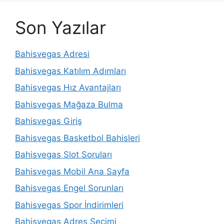
Son Yazılar
Bahisvegas Adresi
Bahisvegas Katılım Adımları
Bahisvegas Hız Avantajları
Bahisvegas Mağaza Bulma
Bahisvegas Giriş
Bahisvegas Basketbol Bahisleri
Bahisvegas Slot Soruları
Bahisvegas Mobil Ana Sayfa
Bahisvegas Engel Sorunları
Bahisvegas Spor İndirimleri
Bahisvegas Adres Seçimi