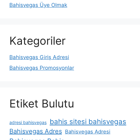
Bahisvegas Üye Olmak
Kategoriler
Bahisvegas Giriş Adresi
Bahisvegas Promosyonlar
Etiket Bulutu
bahis sitesi bahisvegas
adresi bahisvegas
Bahisvegas Adres
Bahisvegas Adresi