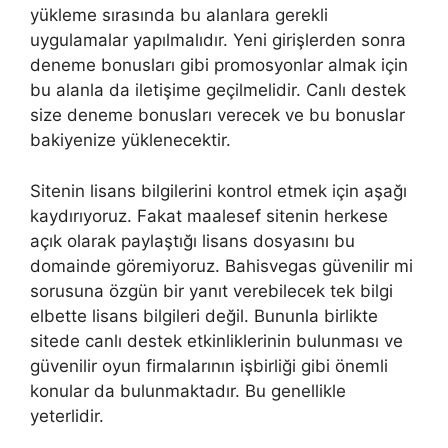
yükleme sırasında bu alanlara gerekli
uygulamalar yapılmalıdır. Yeni girişlerden sonra
deneme bonusları gibi promosyonlar almak için
bu alanla da iletişime geçilmelidir. Canlı destek
size deneme bonusları verecek ve bu bonuslar
bakiyenize yüklenecektir.
Sitenin lisans bilgilerini kontrol etmek için aşağı
kaydırıyoruz. Fakat maalesef sitenin herkese
açık olarak paylaştığı lisans dosyasını bu
domainde göremiyoruz. Bahisvegas güvenilir mi
sorusuna özgün bir yanıt verebilecek tek bilgi
elbette lisans bilgileri değil. Bununla birlikte
sitede canlı destek etkinliklerinin bulunması ve
güvenilir oyun firmalarının işbirliği gibi önemli
konular da bulunmaktadır. Bu genellikle
yeterlidir.