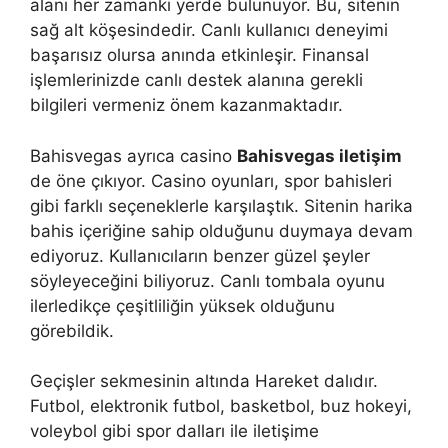
alanı her zamanki yerde bulunuyor. Bu, sitenin
sağ alt köşesindedir. Canlı kullanıcı deneyimi
başarısız olursa anında etkinleşir. Finansal
işlemlerinizde canlı destek alanına gerekli
bilgileri vermeniz önem kazanmaktadır.
Bahisvegas ayrıca casino
Bahisvegas iletişim
de öne çıkıyor. Casino oyunları, spor bahisleri
gibi farklı seçeneklerle karşılaştık. Sitenin harika
bahis içeriğine sahip olduğunu duymaya devam
ediyoruz. Kullanıcıların benzer güzel şeyler
söyleyeceğini biliyoruz. Canlı tombala oyunu
ilerledikçe çeşitliliğin yüksek olduğunu
görebildik.
Geçişler sekmesinin altında Hareket dalıdır.
Futbol, ​​elektronik futbol, ​​basketbol, ​​buz hokeyi,
voleybol gibi spor dalları ile iletişime