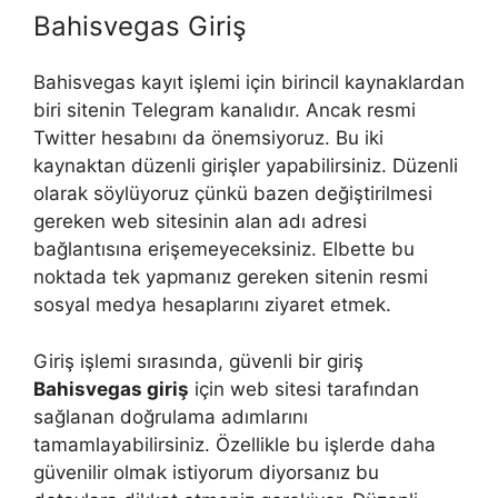
Bahisvegas Giriş
Bahisvegas kayıt işlemi için birincil kaynaklardan
biri sitenin Telegram kanalıdır. Ancak resmi
Twitter hesabını da önemsiyoruz. Bu iki
kaynaktan düzenli girişler yapabilirsiniz. Düzenli
olarak söylüyoruz çünkü bazen değiştirilmesi
gereken web sitesinin alan adı adresi
bağlantısına erişemeyeceksiniz. Elbette bu
noktada tek yapmanız gereken sitenin resmi
sosyal medya hesaplarını ziyaret etmek.
Giriş işlemi sırasında, güvenli bir giriş
Bahisvegas giriş
için web sitesi tarafından
sağlanan doğrulama adımlarını
tamamlayabilirsiniz. Özellikle bu işlerde daha
güvenilir olmak istiyorum diyorsanız bu