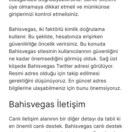
üye olmamaya dikkat etmeli ve mümkünse
girişlerinizi kontrol etmelisiniz.
Bahisvegas, iki faktörlü kimlik doğrulama
kullanır. Bu şekilde, hesabınıza erişirken
güvenilirliğe öncelik verirsiniz. Bu konuda
Bahisvegas sitesinin kullanıcılarının güvenliğini
ne kadar önemsediğini görmüş olduk. Sağ üst
köşede Bahisvegas Twitter adresi görülüyor.
Resmi adres olduğu için takip edilmesi
gerektiğini düşünüyoruz. En güncel adres
bilgilerine ulaşabilmeniz için bunu önemsiyoruz.
Bahisvegas İletişim
Canlı iletişim alanının bir diğer detayı da tabii ki
en önemli canlı destek. Bahisvegas canlı destek