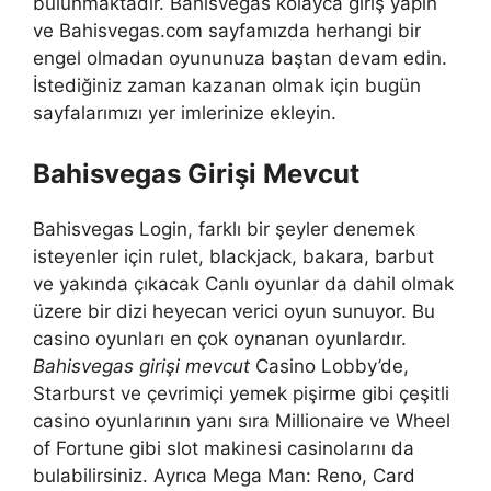
bulunmaktadır. Bahisvegas kolayca giriş yapın
ve Bahisvegas.com sayfamızda herhangi bir
engel olmadan oyununuza baştan devam edin.
İstediğiniz zaman kazanan olmak için bugün
sayfalarımızı yer imlerinize ekleyin.
Bahisvegas Girişi Mevcut
Bahisvegas Login, farklı bir şeyler denemek
isteyenler için rulet, blackjack, bakara, barbut
ve yakında çıkacak Canlı oyunlar da dahil olmak
üzere bir dizi heyecan verici oyun sunuyor. Bu
casino oyunları en çok oynanan oyunlardır.
Bahisvegas girişi mevcut
Casino Lobby’de,
Starburst ve çevrimiçi yemek pişirme gibi çeşitli
casino oyunlarının yanı sıra Millionaire ve Wheel
of Fortune gibi slot makinesi casinolarını da
bulabilirsiniz. Ayrıca Mega Man: Reno, Card