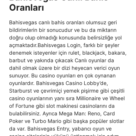
Oranları
Bahisvegas canlı bahis oranları olumsuz geri
bildirimlerin bir sonucudur ve bu da miktarın
doğru olup olmadığı konusunda belirsizliğe yol
açmaktadır.Bahisvegas Login, farklı bir şeyler
denemek isteyenler için rulet, blackjack, bakara,
barbut ve yakında çıkacak Canlı oyunlar da
dahil olmak üzere bir dizi heyecan verici oyun
sunuyor. Bu casino oyunları en çok oynanan
oyunlardır. Bahisvegas Casino Lobby’de,
Starburst ve çevrimiçi yemek pişirme gibi çeşitli
casino oyunlarının yanı sıra Millionaire ve Wheel
of Fortune gibi slot makinesi casinolarını da
bulabilirsiniz. Ayrıca Mega Man: Reno, Card
Poker ve Turbo Mario gibi başka popüler slotlar
da var. Bahisvegas Entry, yabancı oyun ve