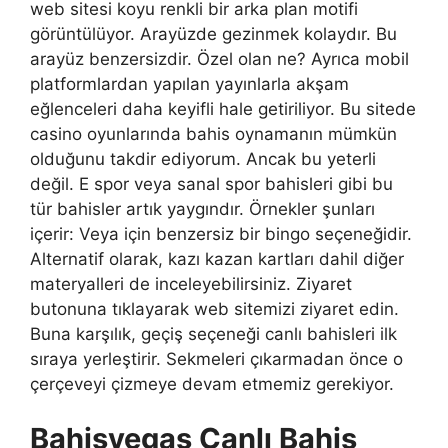
web sitesi koyu renkli bir arka plan motifi
görüntülüyor. Arayüzde gezinmek kolaydır. Bu
arayüz benzersizdir. Özel olan ne? Ayrıca mobil
platformlardan yapılan yayınlarla akşam
eğlenceleri daha keyifli hale getiriliyor. Bu sitede
casino oyunlarında bahis oynamanın mümkün
olduğunu takdir ediyorum. Ancak bu yeterli
değil. E spor veya sanal spor bahisleri gibi bu
tür bahisler artık yaygındır. Örnekler şunları
içerir: Veya için benzersiz bir bingo seçeneğidir.
Alternatif olarak, kazı kazan kartları dahil diğer
materyalleri de inceleyebilirsiniz. Ziyaret
butonuna tıklayarak web sitemizi ziyaret edin.
Buna karşılık, geçiş seçeneği canlı bahisleri ilk
sıraya yerleştirir. Sekmeleri çıkarmadan önce o
çerçeveyi çizmeye devam etmemiz gerekiyor.
Bahisvegas Canlı Bahis