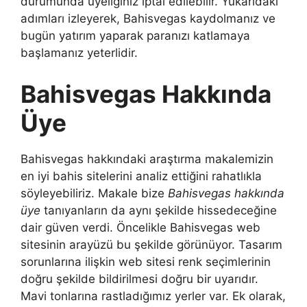
durumunda üyeliğiniz iptal edilebilir. Yukarıdaki
adımları izleyerek, Bahisvegas kaydolmanız ve
bugün yatırım yaparak paranızı katlamaya
başlamanız yeterlidir.
Bahisvegas Hakkında
Üye
Bahisvegas hakkındaki araştırma makalemizin
en iyi bahis sitelerini analiz ettiğini rahatlıkla
söyleyebiliriz. Makale bize
Bahisvegas hakkında
üye
tanıyanların da aynı şekilde hissedeceğine
dair güven verdi. Öncelikle Bahisvegas web
sitesinin arayüzü bu şekilde görünüyor. Tasarım
sorunlarına ilişkin web sitesi renk seçimlerinin
doğru şekilde bildirilmesi doğru bir uyarıdır.
Mavi tonlarına rastladığımız yerler var. Ek olarak,