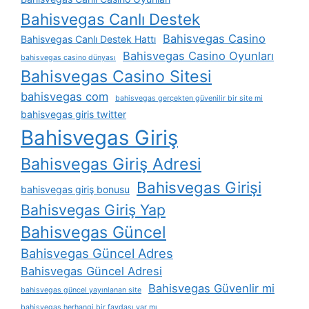
Bahisvegas Canlı Destek
Bahisvegas Casino
Bahisvegas Canlı Destek Hattı
Bahisvegas Casino Oyunları
bahisvegas casino dünyası
Bahisvegas Casino Sitesi
bahisvegas com
bahisvegas gerçekten güvenilir bir site mi
bahisvegas giris twitter
Bahisvegas Giriş
Bahisvegas Giriş Adresi
Bahisvegas Girişi
bahisvegas giriş bonusu
Bahisvegas Giriş Yap
Bahisvegas Güncel
Bahisvegas Güncel Adres
Bahisvegas Güncel Adresi
Bahisvegas Güvenlir mi
bahisvegas güncel yayınlanan site
bahisvegas herhangi bir faydası var mı