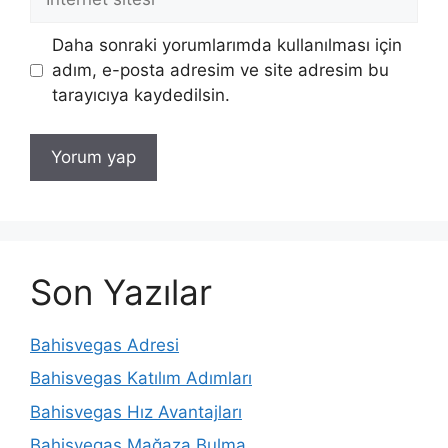
sitesi
Daha sonraki yorumlarımda kullanılması için
adım, e-posta adresim ve site adresim bu
tarayıcıya kaydedilsin.
Son Yazılar
Bahisvegas Adresi
Bahisvegas Katılım Adımları
Bahisvegas Hız Avantajları
Bahisvegas Mağaza Bulma