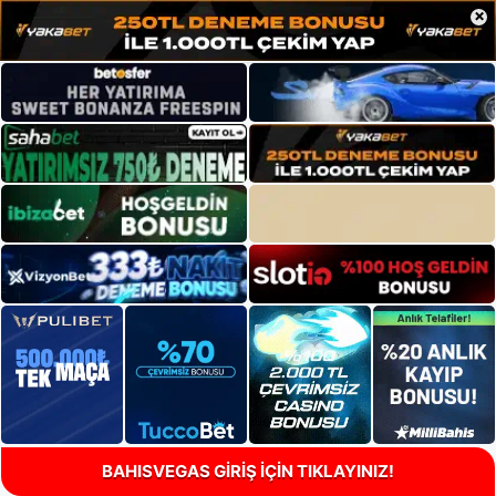
×
BAHISVEGAS GİRİŞ İÇİN TIKLAYINIZ!